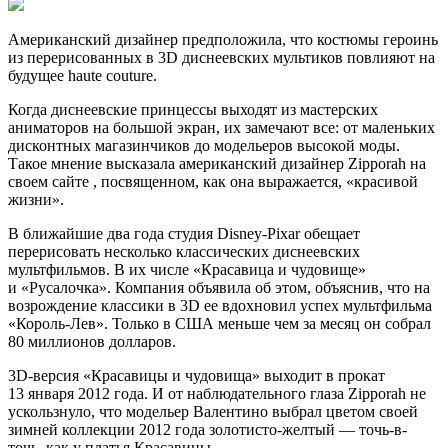
Американский дизайнер предположила, что костюмы героинь
из перерисованных в 3D диснеевских мультиков повлияют на
будущее haute couture.
Когда диснеевские принцессы выходят из мастерских
аниматоров на большой экран, их замечают все: от маленьких
дисконтных магазинчиков до модельеров высокой моды.
Такое мнение высказала американский дизайнер Zipporah на
своем сайте , посвященном, как она выражается, «красивой
жизни».
В ближайшие два года студия Disney-Pixar обещает
перерисовать несколько классических диснеевских
мультфильмов. В их числе «Красавица и чудовище»
и «Русалочка». Компания объявила об этом, объяснив, что на
возрождение классики в 3D ее вдохновил успех мультфильма
«Король-Лев». Только в США меньше чем за месяц он собрал
80 миллионов долларов.
3D-версия «Красавицы и чудовища» выходит в прокат
13 января 2012 года. И от наблюдательного глаза Zipporah не
ускользнуло, что модельер Валентино выбрал цветом своей
зимней коллекции 2012 года золотисто-желтый — точь-в-
точь, как у платья Красавицы.