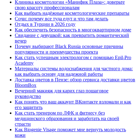
Клиника косметологии «Манифик Плаза»: доверьте
свою красоту профессионалам
Как выбрать надёжные косметологические препараты
Сочи: почему все туда едут и что там делать
Отдых в Турции в 2026 году
Как обеспечить безопасность в многоквартирном доме
Свидание с девушкой: как превратить романтический
вечер
Почему выбирают Black Russia основные причины
популярности и преимущества проекта
Как стать успешным электрологом с помощью Epil-Pro
Academy
Материалы системы водоснабжения для частного дома:
как выбрать основу для надежной работы
Доставка цветов в Пензе: обзор сервиса доставки цветов
BloomBox
Вечерний макияж для карих глаз пошаговое
руководство
Как понять что ваш аккаунт ВКонтакте взломали и как
его защитить
Как стать тренером по ЛФК и фитнесу без
медицинского образования и заработать на своей
страсти
Как Biogenie Visage поможет мне вернуть молодость
кожи