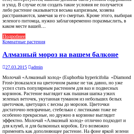
и уход. В случае если создать такие условия не получается
либо растение оказывается весьма капризным, хозяева
расстраиваются, замечая за его смертью. Кроме этого, выбирая
зеленого питомца, нужно заблаговременно поразмыслить, в
каком месте вашей…
Подробнее
Комнатные растения
Алмазный мороз на вашем балконе
27.03.2015
admin
Молочай «Алмазный холод» (Euphorbia hypericifolia «Diamond
Frost»)показался на цветочном рынке не так давно, но уже
успел стать популярным растением для ваз и подвесных
корзинок. Растение выглядит как пышная шапка узких
зеленых веточек, укутанная туманом из небольших белых
цветочков, цветущих с весны до морозов. Цветочки
достаточно невзрачные, стебельки с листиками тоже не
особенно прекрасные, но дружно в корзинке выглядит
эффектно. Молочай «Алмазный холод» отлично подходит и
для клумб, и для балконных коробок. Его возможно
применять как дополняющее растение. На фоне яркой зелени