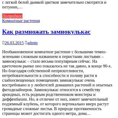
с легкой белой дымкой цветков замечательно смотрятся и
петунии,…
Подробнее
Комнатные растения
Как размножать замиокулькас
26.03.2015
admin
Необыкновенное комнатное растение с большими темно-
зелеными сложным названием и перистыми листьями –
замиокулькас – стало весьма популярным сейчас. На
цветочном рынке оно показалось не так давно, в конце 90-х.
Но благодаря собственной неприхотливости,
нетребовательности к способности и поливу расти в
слабоосвещенных помещениях замиакулькас очень
востребовано и у любителей домашних растений и опытных
фитодизайнеров. Замиокулькас относится к семейству
ароидных, есть родным родственником монстеры и
диффенбахии. Но, в отличие от них, имеет замечательный
подземный клубень, от которого вертикально вверх растут
громадные сложные листья. В природе протяженность
страницы может достигать одного метра, дома…