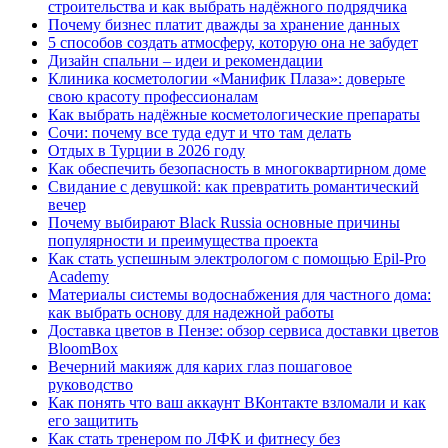
строительства и как выбрать надёжного подрядчика
Почему бизнес платит дважды за хранение данных
5 способов создать атмосферу, которую она не забудет
Дизайн спальни – идеи и рекомендации
Клиника косметологии «Манифик Плаза»: доверьте
свою красоту профессионалам
Как выбрать надёжные косметологические препараты
Сочи: почему все туда едут и что там делать
Отдых в Турции в 2026 году
Как обеспечить безопасность в многоквартирном доме
Свидание с девушкой: как превратить романтический
вечер
Почему выбирают Black Russia основные причины
популярности и преимущества проекта
Как стать успешным электрологом с помощью Epil-Pro
Academy
Материалы системы водоснабжения для частного дома:
как выбрать основу для надежной работы
Доставка цветов в Пензе: обзор сервиса доставки цветов
BloomBox
Вечерний макияж для карих глаз пошаговое
руководство
Как понять что ваш аккаунт ВКонтакте взломали и как
его защитить
Как стать тренером по ЛФК и фитнесу без