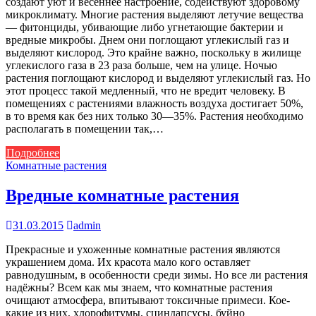
создают уют и весеннее настроение, содействуют здоровому
микроклимату. Многие растения выделяют летучие вещества
— фитонциды, убивающие либо угнетающие бактерии и
вредные микробы. Днем они поглощают углекислый газ и
выделяют кислород. Это крайне важно, поскольку в жилище
углекислого газа в 23 раза больше, чем на улице. Ночью
растения поглощают кислород и выделяют углекислый газ. Но
этот процесс такой медленный, что не вредит человеку. В
помещениях с растениями влажность воздуха достигает 50%,
в то время как без них только 30—35%. Растения необходимо
располагать в помещении так,…
Подробнее
Комнатные растения
Вредные комнатные растения
31.03.2015
admin
Прекрасные и ухоженные комнатные растения являются
украшением дома. Их красота мало кого оставляет
равнодушным, в особенности среди зимы. Но все ли растения
надёжны? Всем как мы знаем, что комнатные растения
очищают атмосфера, впитывают токсичные примеси. Кое-
какие из них, хлорофитумы, сциндапсусы, буйно