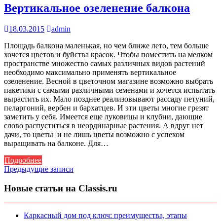
Вертикальное озеленение балкона
18.03.2015
admin
Площадь балкона маленькая, но чем ближе лето, тем больше
хочется цветов и буйства красок. Чтобы поместить на мелком
пространстве множество самых различных видов растений
необходимо максимально применять вертикальное
озеленение. Весной в цветочном магазине возможно выбрать
пакетики с самыми различными семенами и хочется испытать
вырастить их. Мало позднее реализовывают рассаду петуний,
пеларгоний, вербен и бархатцев. И эти цветы многие грезят
заметить у себя. Имеется еще луковицы и клубни, дающие
слово распуститься в неординарные растения. А вдруг нет
дачи, то цветы и не лишь цветы возможно с успехом
выращивать на балконе. Для…
Подробнее
Навигация
Предыдущие записи
по
Новые статьи на Classis.ru
записям
Каркасный дом под ключ: преимущества, этапы