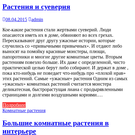
Растения и суеверия
08.04.2015
admin
Кое-какие растения стали жертвами суеверий. Люди
опасаются иметь их в доме, обвиняют во всех грехах.
Пересказывают друг другу ужасные истории, которые
случились со «привычными привычных». И отдают либо
выносят на помойку красивые монстеры, плющи,
папоротники и многие другие комнатные цветы. Вторым
растениям повезло больше. Их даже с определенной, чисто
практической целью берут либо собирают. И держат в доме ,
пока кто-нибудь не поведает что-нибудь про «плохой нрав»
этих растений. Самые «ужасные» растения Одним из самых
«ужасных» комнатных растений считается монстера
деликатесная, быстрорастущая лиана с продырявленными
страницами и долгими воздушными корнями.…
Подробнее
Комнатные растения
Большие комнатные растения в
интерьере