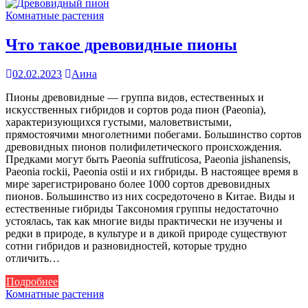
Комнатные растения
Что такое древовидные пионы
02.02.2023
Аина
Пионы древовидные — группа видов, естественных и
искусственных гибридов и сортов рода пион (Paeonia),
характеризующихся густыми, маловетвистыми,
прямостоячими многолетними побегами. Большинство сортов
древовидных пионов полифилетического происхождения.
Предками могут быть Paeonia suffruticosa, Paeonia jishanensis,
Paeonia rockii, Paeonia ostii и их гибриды. В настоящее время в
мире зарегистрировано более 1000 сортов древовидных
пионов. Большинство из них сосредоточено в Китае. Виды и
естественные гибриды Таксономия группы недостаточно
устоялась, так как многие виды практически не изучены и
редки в природе, в культуре и в дикой природе существуют
сотни гибридов и разновидностей, которые трудно
отличить…
Подробнее
Комнатные растения