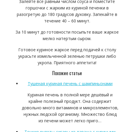
Залейте все равным числом соуса и поместите
горшочки с жарким из куриной печенки в
разогретую до 180 градусов духовку. Запекайте в
течение 40 – 60 минут.
За 10 минут до готовности посыпьте ваше жаркое
мелко натертым сыром.
Готовое куриное жаркое перед подачей к столу
украсьте измельченной зеленью петрушки либо
укропа. Приятного аппетита!
Похожие статьи
Тушеная куриная печень с шампиньонами
Куриная печень в полной мере дешёвый и
крайне полезный продукт. Она содержит
довольно много витаминов и микроэлементов,
нужных людской организму. Множество блюд
из печени может легко приго…
Тонкие рулеты-сигары из лаваша с куриными