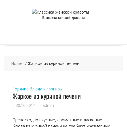
Skip
to
content
Классика женской красоты
Home
Жаркое из куриной печени
Горячие блюда и гарниры
Жаркое из куриной печени
30.10.2014
admin
Превосходно вкусные, ароматные и ласковые
блюда из куриной печени не требуют чрезмерных