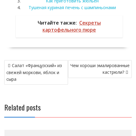
Как приготовить жюльен
Тушеная куриная печень с шампиньонами
Читайте также:
Секреты
картофельного пюре
Навигация
Салат «Французский» из
Чем хороши эмалированные
по
кастрюли?
свежей моркови, яблок и
записям
сыра
Related posts