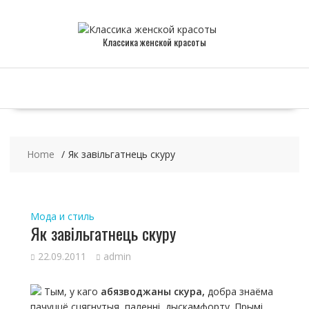
Skip
to
content
Классика женской красоты
Home
Як завільгатнець скуру
Мода и стиль
Як завільгатнець скуру
22.09.2011
admin
Тым, у каго
абязводжаны скура,
добра знаёма
пачуццё сцягнутыя, паленні, дыскамфорту. Прымі