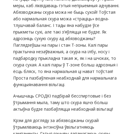
меры, каб ліквідаваць гэтыя непрыемныя адчуванні.
Абязводжаны скура можа не быць сухой! Тоўстая
або нармальная скура можа «страціць» водна-
тлушчавай баланс. І тады яна набудзе ўсе
прыкметы сухі, але такі з’яўляцца не будзе. Як
адрозніць сухую скуру ад абязводжаны?
Паглядзеўшы на пары і стан Т-зоны. Калі пары
практычна незаўважныя, а скура на ілбу, носу і
падбародку прыкладна такая ж, як і на шчоках, то
скура сухая. А калі пары ў Т-зоне больш адрозныя і
ёсць бляск, то яна нармальная ці нават тоўстая!
Проста пазбаўленая неабходнай для нармальнага
функцыянавання вільгаці.
Ачышчаць СРОДКІ падбірай бесспиртовые і без
ўтрымання мыла, таму што скура яшчэ больш
актыўна будзе пазбаўляцца неабходнай вільгаці!
Крэм для догляду за абязводжаны скурай
ўтрымліваюць інтэнсіўна ўвільгатняюць
кампаненты. Гэтыя рэчывы дапамагаюць скуры