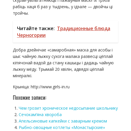
скурай-ўвільгатняюць і пажыўныя маскі! Іх трэба
рабіць хаця б раз у тыдзень, у ідэале — двойчы ці
тройчы.
Читайте также:
Традиционные блюда
Черногории
Добра дзейнічае «самаробная» маска для асобы і
шыі: чайную лыжку сухога малака развесці цёплай
кіпячонай вадой да стану кашыцы і дадаць чайную
лыжку мёду. Трымай 20 хвілін, адвядзі цёплай
мінералкі.
Крыніца: http://www.girls-in.ru
Похожие записи:
Чем грозит хроническое недосыпание школьнику
Сечокам’яна хвороба
Апельсиновые капкейки с заварным кремом
Рыбно-овощные котлеты «Монастырские»