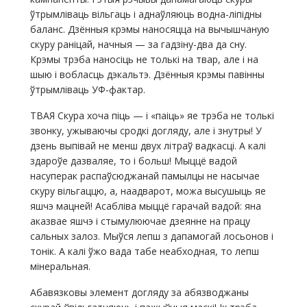
ўтрымліваць вільгаць і аднаўляюць водна-ліпідны
баланс. Дзённыя крэмы наносяцца на вычышчаную
скуру раніцай, начныя — за гадзіну-два да сну.
Крэмы трэба наносіць не толькі на твар, але і на
шыю і вобласць дэкальтэ. Дзённыя крэмы павінны
ўтрымліваць УФ-фактар.
ТВАЯ Скура хоча піць — і «паіць» яе трэба не толькі
звонку, ужываючы сродкі догляду, але і знутры! У
дзень выпівай не менш двух літраў вадкасці. А калі
здароўе дазваляе, то і больш! Мыццё вадой
насуперак распаўсюджанай памылцы не насычае
скуру вільгаццю, а, наадварот, можа высушыць яе
яшчэ мацней! Асабліва мыццё гарачай вадой: яна
аказвае яшчэ і стымулюючае дзеянне на працу
сальных залоз. Мыўся лепш з дапамогай лосьонов і
тонік. А калі ўжо вада табе неабходная, то лепш
мінеральная.
Абавязковы элемент догляду за абязводжаны