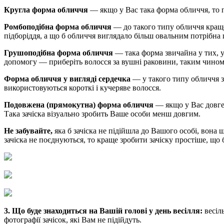
Кругла форма обличчя
— якщо у Вас така форма обличчя, то п
Ромбоподібна форма обличчя
— до такого типу обличчя краще 
підборіддя, а що б обличчя виглядало більш овальним потрібна
Грушоподібна форма обличчя
— така форма звичайна у тих, у
допомогу — приберіть волосся за вушні раковини, таким чином
Форма обличчя у вигляді сердечка
— у такого типу обличчя за
використовуються короткі і кучеряве волосся.
Подовжена (прямокутна) форма обличчя
— якщо у Вас довге 
Така зачіска візуально зробить Ваше особи менш довгим.
Не забувайте,
яка б зачіска не підійшла до Вашого особі, вона
зачіска не поєднуються, то краще зробити зачіску простіше, що
3.
Що буде знаходиться на Вашій голові у день весілля:
весіль
фотографії зачісок, які Вам не підійдуть.