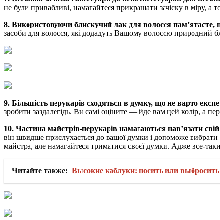
не були привабливі, намагайтеся прикрашати зачіску в міру, а 
8.
Використовуючи блискучий лак для волосся пам’ятаєте, щ
засоби для волосся, які додадуть Вашому волоссю природний бл
9.
Більшість перукарів сходяться в думку, що не варто експ
зробити заздалегідь. Ви самі оціните — йде вам цей колір, а 
10.
Частина майстрів-перукарів намагаються нав’язати сві
він швидше прислухається до вашої думки і допоможе вибрати т
майстра, але намагайтеся триматися своєї думки. Адже все-таки 
Читайте также:
Высокие каблуки: носить или выбросить