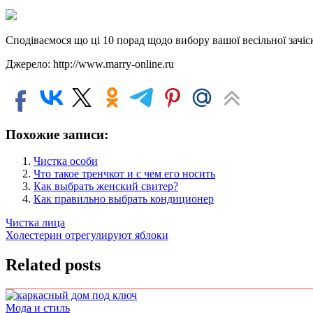
Сподіваємося що ці 10 порад щодо вибору вашої весільної зачіск
Джерело: http://www.marry-online.ru
Похожие записи:
Чистка особи
Что такое тренчкот и с чем его носить
Как выбрать женский свитер?
Как правильно выбрать кондиционер
Навигация
Чистка лица
Холестерин отрегулируют яблоки
по
записям
Related posts
Мода и стиль