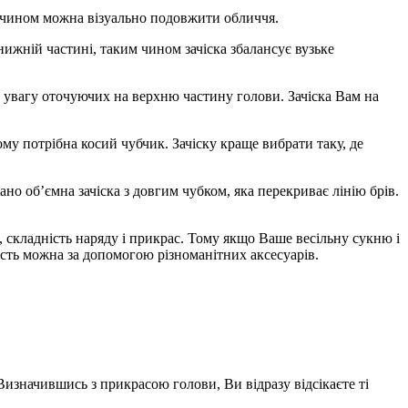
им чином можна візуально подовжити обличчя.
ижній частині, таким чином зачіска збалансує вузьке
 увагу оточуючих на верхню частину голови. Зачіска Вам на
му потрібна косий чубчик. Зачіску краще вибрати таку, де
о об’ємна зачіска з довгим чубком, яка перекриває лінію брів.
 складність наряду і прикрас. Тому якщо Ваше весільну сукню і
ість можна за допомогою різноманітних аксесуарів.
Визначившись з прикрасою голови, Ви відразу відсікаєте ті