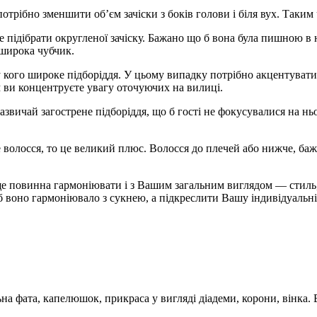
отрібно зменшити об’єм зачіски з боків голови і біля вух. Так
підібрати округленої зачіску. Бажано що б вона була пишною в н
 широка чубчик.
 кого широке підборіддя. У цьому випадку потрібно акцентувати
 ви концентруєте увагу оточуючих на вилиці.
звичай загострене підборіддя, що б гості не фокусувалися на ньо
волосся, то це великий плюс. Волосся до плечей або нижче, бажан
 ще повинна гармоніювати і з Вашим загальним виглядом — стиль,
 б воно гармоніювало з сукнею, а підкреслити Вашу індивідуальн
на фата, капелюшок, прикраса у вигляді діадеми, корони, вінка. 