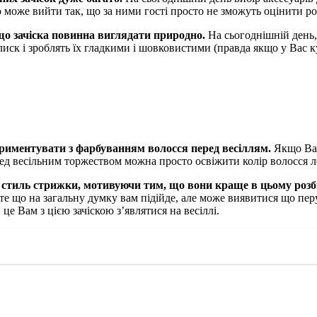
то може вийти так, що за ними гості просто не зможуть оцінити р
о зачіска повинна виглядати природно.
На сьогоднішній день, 
иск і зроблять їх гладкими і шовковистими (правда якщо у Вас 
ериментувати з фарбуванням волосся перед весіллям.
Якщо Вам
перед весільним торжеством можна просто освіжити колір волосся
й стиль стрижки, мотивуючи тим, що вони краще в цьому роз
е що на загальну думку вам підійде, але може виявитися що пер
це Вам з цією зачіскою з’являтися на весіллі.