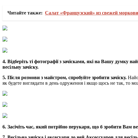
Читайте также:
Салат «Французский» из свежей моркови
4.
Відберіть ті фотографії з зачісками, які на Вашу думку н
весільну зачіску.
5.
Після розмови з майстром, спробуйте зробити зачіску.
Найоп
як будете виглядати в день одруження і якщо щось не так, то мо
6.
Засічіть час, який потрібно перукаря, що б зробити Вам вес
7.
Весільна зачіска і аксесуари до ней.Аксессуаров для весіль