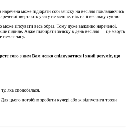
а наречена може підібрати собі зачіску на весілля покладаючись
ареченої звертають увагу не менше, ніж на її весільну сукню.
або може зіпсувати весь образ. Тому дуже важливо нареченої,
льше підійде. Адже підбирати зачіску в день весілля — це мабуть
е немає часу.
ете того з ким Вам легко спілкуватися і який розуміє, що
ту, яка сподобалася.
 Для цього потрібно зробити кучері або ж відпустити трохи