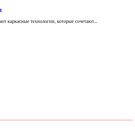
а
т каркасные технологии, которые сочетают...