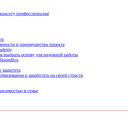
 красоту профессионалам
ер
ярности и преимущества проекта
cademy
ак выбрать основу для надежной работы
 BloomBox
о защитить
бразования и заработать на своей страсти
ависимостью в семье