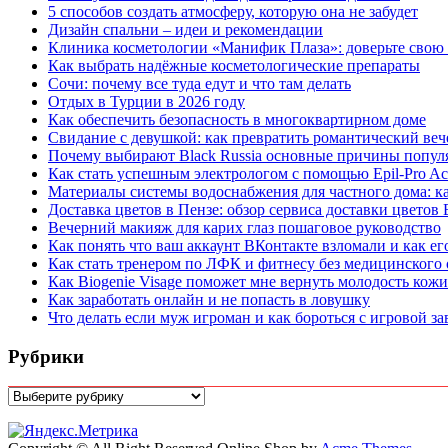
5 способов создать атмосферу, которую она не забудет
Дизайн спальни – идеи и рекомендации
Клиника косметологии «Манифик Плаза»: доверьте свою
Как выбрать надёжные косметологические препараты
Сочи: почему все туда едут и что там делать
Отдых в Турции в 2026 году
Как обеспечить безопасность в многоквартирном доме
Свидание с девушкой: как превратить романтический веч
Почему выбирают Black Russia основные причины попул
Как стать успешным электрологом с помощью Epil-Pro A
Материалы системы водоснабжения для частного дома: к
Доставка цветов в Пензе: обзор сервиса доставки цветов
Вечерний макияж для карих глаз пошаговое руководство
Как понять что ваш аккаунт ВКонтакте взломали и как ег
Как стать тренером по ЛФК и фитнесу без медицинского о
Как Biogenie Visage поможет мне вернуть молодость кожи
Как заработать онлайн и не попасть в ловушку
Что делать если муж игроман и как бороться с игровой з
Рубрики
Рубрики