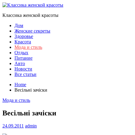
Skip
to
Классика женской красоты
content
Дом
Женские секреты
Здоровье
Красота
Мода и стиль
Отдых
Питание
Авто
Новости
Все статьи
Home
Весільні зачіски
Мода и стиль
Весільні зачіски
24.09.2011
admin