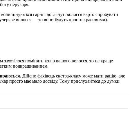
оботу перукаря.
коли цінуються гарні і доглянуті волосся варто спробувати
кучеряве волосся — то вони будуть просто красивими).
 захотілося поміняти колір вашого волосся, то це краще
 легким подкрашиванием.
бираються.
Дійсно фахівець екстра-класу може мати рацію, але
укар просто має мало досвіду. Тому прислухайтеся до думки