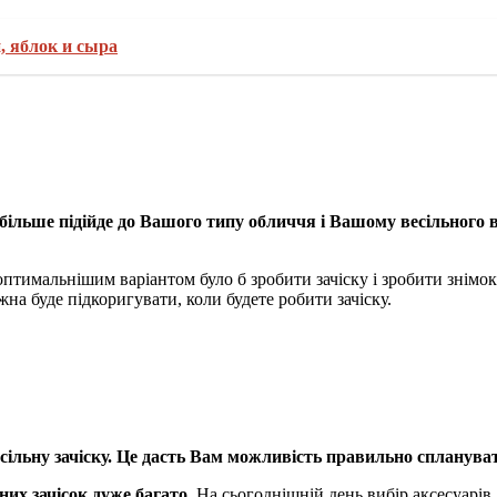
, яблок и сыра
айбільше підійде до Вашого типу обличчя і Вашому весільного 
тимальнішим варіантом було б зробити зачіску і зробити знімок 
жна буде підкоригувати, коли будете робити зачіску.
ільну зачіску.
Це дасть Вам можливість правильно сплануват
них зачісок дуже багато.
На сьогоднішній день вибір аксесуарів 