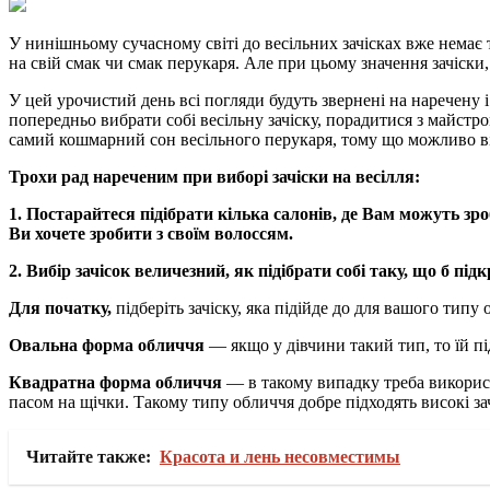
У нинішньому сучасному світі до весільних зачісках вже немає т
на свій смак чи смак перукаря. Але при цьому значення зачіски,
У цей урочистий день всі погляди будуть звернені на наречену і
попередньо вибрати собі весільну зачіску, порадитися з майстро
самий кошмарний сон весільного перукаря, тому що можливо він 
Трохи рад нареченим при виборі зачіски на весілля:
1.
Постарайтеся підібрати кілька салонів, де Вам можуть зроб
Ви хочете зробити з своїм волоссям.
2.
Вибір зачісок величезний, як підібрати собі таку, що б під
Для початку,
підберіть зачіску, яка підійде до для вашого типу 
Овальна форма обличчя
— якщо у дівчини такий тип, то їй пі
Квадратна форма обличчя
— в такому випадку треба використ
пасом на щічки. Такому типу обличчя добре підходять високі за
Читайте также:
Красота и лень несовместимы