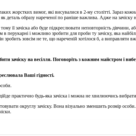
аких жорстких вимог, які висувалися в 2-му столітті. Зараз кожн
 як деталь образу нареченої по раніше важлива. Адже на зачіску н
 тому її зачіска або буде підкреслювати неповторність дівчини, 
м в перукарні і можливо зробити для проби ту зачіску, яка найбі
зробить зовсім не те, що нареченій хотілося б, а виправляти вж
ити зачіску на весілля.
Поговоріть з кожним майстром і вибер
креслювала Ваші гідності.
особи.
дійде практично будь-яка зачіска і можна не хвилюючись вибрати 
овувати округлу зачіску. Вона візуально зменшить розмір особи.
чіски.