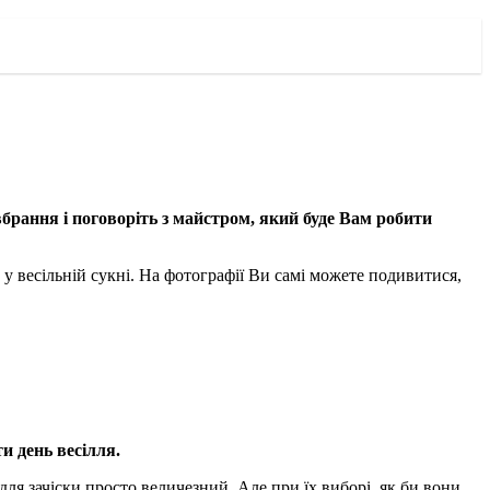
вбрання і поговоріть з майстром, який буде Вам робити
у весільній сукні. На фотографії Ви самі можете подивитися,
и день весілля.
для зачіски просто величезний. Але при їх виборі, як би вони