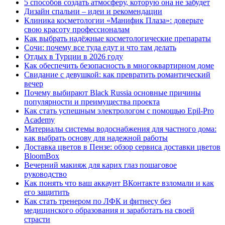
5 способов создать атмосферу, которую она не забудет
Дизайн спальни – идеи и рекомендации
Клиника косметологии «Манифик Плаза»: доверьте
свою красоту профессионалам
Как выбрать надёжные косметологические препараты
Сочи: почему все туда едут и что там делать
Отдых в Турции в 2026 году
Как обеспечить безопасность в многоквартирном доме
Свидание с девушкой: как превратить романтический
вечер
Почему выбирают Black Russia основные причины
популярности и преимущества проекта
Как стать успешным электрологом с помощью Epil-Pro
Academy
Материалы системы водоснабжения для частного дома:
как выбрать основу для надежной работы
Доставка цветов в Пензе: обзор сервиса доставки цветов
BloomBox
Вечерний макияж для карих глаз пошаговое
руководство
Как понять что ваш аккаунт ВКонтакте взломали и как
его защитить
Как стать тренером по ЛФК и фитнесу без
медицинского образования и заработать на своей
страсти