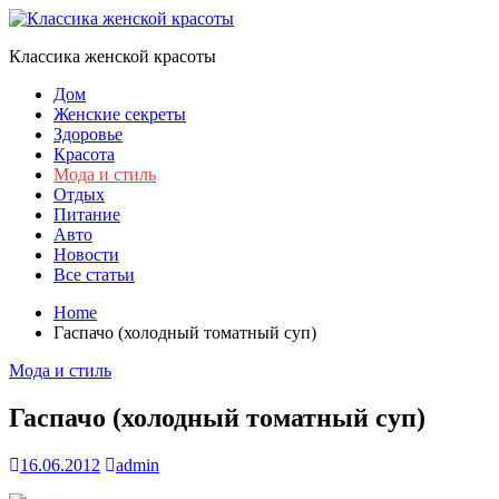
Skip
to
Классика женской красоты
content
Дом
Женские секреты
Здоровье
Красота
Мода и стиль
Отдых
Питание
Авто
Новости
Все статьи
Home
Гаспачо (холодный томатный суп)
Мода и стиль
Гаспачо (холодный томатный суп)
16.06.2012
admin