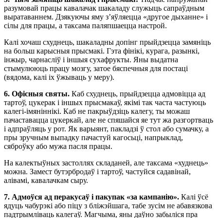
разумовай працы кавалачак шакаладу служыць сапраўдным
выратаваннем. Дзякуючы яму з’яўляецца «другое дыханне» і
сілы для працы, а таксама паляпшаецца настрой.
Калі хочаш схуднець, шакаладны допінг прыйдзецца замяніць
на больш карысныя прысмакі. Гэта фінікі, курага, разынкі,
інжыр, чарнасліў і іншыя сухафрукты. Яны выдатна
стымулююць працу мозгу, затое бяспечныя для постаці
(вядома, калі іх ўжываць у меру).
6.
Офісныя святы.
Каб схуднець, прыйдзецца адмовіцца ад
тартоў, цукерак і іншых прысмакаў, якімі так часта частуюць
калегі-імяніннікі. Каб не пакрыўдзіць калегу, ты можаш
пачаставацца цукеркай, але не спяшайся яе тут жа разгортваць
і адпраўляць у рот. Як варыянт, пакладзі ў стол або сумачку, а
пры зручным выпадку пачастуй кагосьці, напрыклад,
сяброўку або мужа пасля працы.
На калектыўных застоллях складаней, але таксама «худнець»
можна. Замест бутэрбродаў і тартоў, частуйся садавінай,
алівамі, кавалачкам сыру.
7.
Адмоўся ад перакусаў і пакупак «за кампанію».
Калі ўсё
ядуць чабурэкі або піцу з бліжэйшага, табе зусім не абавязкова
падтрымліваць калегаў. Магчыма, яны даўно забыліся пра