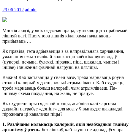
29.06.2012
admin
Многія людзі, у якіх сядзячая праца, сутыкаюцца з праблемай
лішняй вагі. Паступова лішнія кілаграмы пачынаюць
прыбываць …
Як правіла, гэта адбываецца з-за няправільнага харчавання,
ужывання ежы з вялікай колькасцю «лёгкіх» вугляводаў
(цукеркі, печыва, булачкі, піражкі, піца, шакалад, чыпсы і
іншае) і зніжэння фізічнай нагрузкі на цягліцы.
Важна! Каб заставацца ў сваёй вазе, трэба марнаваць роўна
столькі калорый у дзень, колькі атрымліваеш. Каб схуднець,
трэба марнаваць больш калорый, чым атрымліваеш. Па-
іншаму схема пахудання, на жаль, не працуе.
Як схуднець пры сядзячай працы, асабліва калі чарговы
дэдлайн патрабуе «допінг» для мозгу ў выглядзе шакаладкі,
пірожнага ці кавалачка піцы?
1.
Разлічаны колькасць калорый, якія неабходныя твайму
арганізму ў дзень.
Без лішкаў, каб тлушч не адкладаўся пра