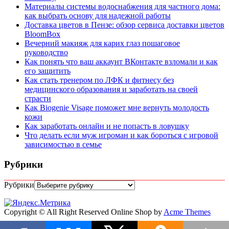
Материалы системы водоснабжения для частного дома:
как выбрать основу для надежной работы
Доставка цветов в Пензе: обзор сервиса доставки цветов
BloomBox
Вечерний макияж для карих глаз пошаговое
руководство
Как понять что ваш аккаунт ВКонтакте взломали и как
его защитить
Как стать тренером по ЛФК и фитнесу без
медицинского образования и заработать на своей
страсти
Как Biogenie Visage поможет мне вернуть молодость
кожи
Как заработать онлайн и не попасть в ловушку
Что делать если муж игроман и как бороться с игровой
зависимостью в семье
Рубрики
Рубрики
Copyright © All Right Reserved
Online Shop by
Acme Themes