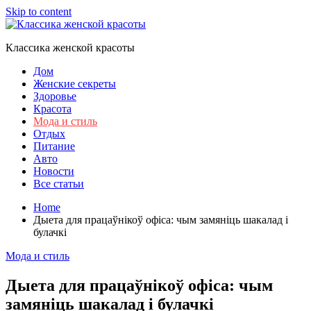
Skip to content
Классика женской красоты
Дом
Женские секреты
Здоровье
Красота
Мода и стиль
Отдых
Питание
Авто
Новости
Все статьи
Home
Дыета для працаўнікоў офіса: чым замяніць шакалад і
булачкі
Мода и стиль
Дыета для працаўнікоў офіса: чым
замяніць шакалад і булачкі