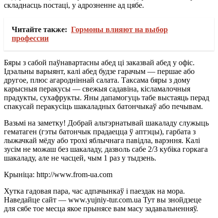
складнасць постаці, у адрозненне ад цябе.
Читайте также:
Гормоны влияют на выбор
профессии
Бяры з сабой паўнавартасны абед ці заказвай абед у офіс.
Ідэальны варыянт, калі абед будзе гарачым — першае або
другое, плюс агародніннай салата. Таксама бяры з дому
карысныя перакусы — свежыя садавіна, кісламалочныя
прадукты, сухафрукты. Яны дапамогуць табе выстаяць перад
спакусай перакусіць шакаладных батончыкаў або печывам.
Вазьмі на заметку! Добрай альтэрнатывай шакаладу служыць
гематаген (гэты батончык прадаецца ў аптэцы), гарбата з
лыжачкай мёду або трохі яблычнага павідла, варэння. Калі
зусім не можаш без шакаладу, дазволь сабе 2/3 кубіка горкага
шакаладу, але не часцей, чым 1 раз у тыдзень.
Крыніца: http://www.from-ua.com
Хутка гадовая пара, час адпачынкаў і паездак на мора.
Наведайце сайт — www.yujniy-tur.com.ua Тут вы знойдзеце
для сябе тое месца якое прынясе вам масу задавальненняў.