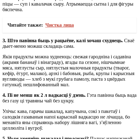
піцы — суп і кавалачак сыру. Атрымаецца сытна і для фігуры
бяспечна.
Читайте также:
Чистка лица
3.
Што павінна быць у рацыёне, калі хочаш схуднець.
Сваё
дыет-меню можаш складаць сама.
Якія прадукты можна худнеюць: свежая гародніна і садавіна
(акрамя бананаў і вінаграду), ягады па сезоне, нішчымнае
мяса, нятлусты сыр, нятлустыя малочныя прадукты (тварог,
кефір, ёгурт, малако), арэхі і бабовыя, рыба, крупы і карысныя
вугляводы — хлеб з мукі грубага памолу, паста з цвёрдых
гатункаў, нешлифованный мал.
4.
Пі не менш як 2 л вадкасці ў дзень.
Гэта павінна быць вада
без газу ці травяны чай без цукру.
Улічы: кава, гарачы шакалад, капучына, сокі з пакетаў і
салодкія газаваныя напоі карыснай вадкасцю не лічацца, бо
менавіта яны спрыяюць набору лішняга вагі, з’яўленню
целлюліта і вугроў.
5.
Чым замяніць шакалад і прысмакі?
Падчас напружанай