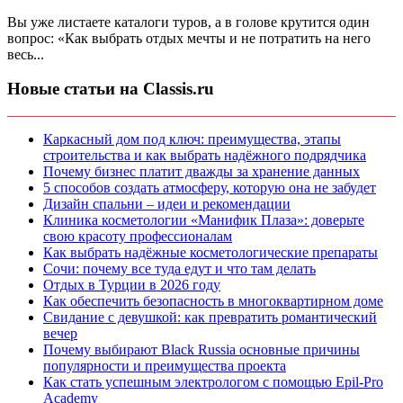
Вы уже листаете каталоги туров, а в голове крутится один
вопрос: «Как выбрать отдых мечты и не потратить на него
весь...
Новые статьи на Classis.ru
Каркасный дом под ключ: преимущества, этапы
строительства и как выбрать надёжного подрядчика
Почему бизнес платит дважды за хранение данных
5 способов создать атмосферу, которую она не забудет
Дизайн спальни – идеи и рекомендации
Клиника косметологии «Манифик Плаза»: доверьте
свою красоту профессионалам
Как выбрать надёжные косметологические препараты
Сочи: почему все туда едут и что там делать
Отдых в Турции в 2026 году
Как обеспечить безопасность в многоквартирном доме
Свидание с девушкой: как превратить романтический
вечер
Почему выбирают Black Russia основные причины
популярности и преимущества проекта
Как стать успешным электрологом с помощью Epil-Pro
Academy