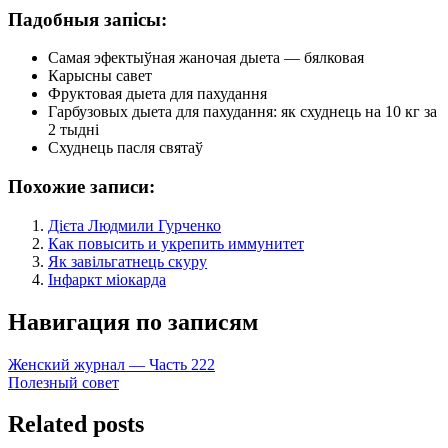
Падобныя запісы:
Самая эфектыўная жаночая дыета — бялковая
Карысны савет
Фруктовая дыета для пахудання
Гарбузовых дыета для пахудання: як схуднець на 10 кг за
2 тыдні
Схуднець пасля святаў
Похожие записи:
Дієта Людмили Гурченко
Как повысить и укрепить иммунитет
Як завільгатнець скуру
Інфаркт міокарда
Навигация по записям
Женский журнал — Часть 222
Полезный совет
Related posts