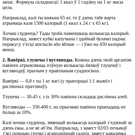
запас. Формула складнасці: 1 ккал ў 1 гадзіну на 1 кг масы
цела.
Напрыклад, калі ты важыш 65 кг, то ў дзень табе варта
атрымаць каля 1500 калорый (1 ккал х 24 г х 65 кг).
Хочаш схуднець? Тады трэба паменшыць колькасць калорый.
Напрыклад, замест кубкі капучына і здобнай булачкі падчас
перакусу з’есці апельсін або яблык — і ўжо на 450 калорый
менш.
2.
Вавёркі, тлушчы і вугляводы.
Кожны дзень твой арганізм
павінен атрымліваць пэўную колькасць бялкоў тлушчаў і
вугляводаў, прычым у правільным суадносінах.
Вавёркі — 0,8 г на 1 кг вагі (у прапорцыі 1:1 жывёл і
раслінных пратэінаў).
Тлушчы — 30-45 г, з іх 30% павінна складаць раслінны алей.
Вугляводы — 350-400 г, на прысмакі павінна прыпадаць не
больш за 10%.
Калі хочаш схуднець, змяншай колькасць калорый з’едзенай за
дзень ежы, а не яе аб’ём. Напрыклад, з замест 02/03 печываў
з’ясі порцыю грэчкі і агародніннай салата, замест кавалачка