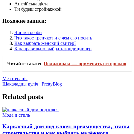
Англійська дієта
Ти будеш стройняжкой
Похожие записи:
Чистка особи
Что такое тренчкот и с чем его носить
Как выбрать женский свитер?
Как правильно выбрать кондиционер
Читайте также:
Полижинакс — применять осторожно
Навигация
Мезотерапія
Шакаладны куліч | PrettyBlog
по
записям
Related posts
Мода и стиль
Каркасный дом под ключ: преимущества, этапы
строительства и как выбрать надёжного