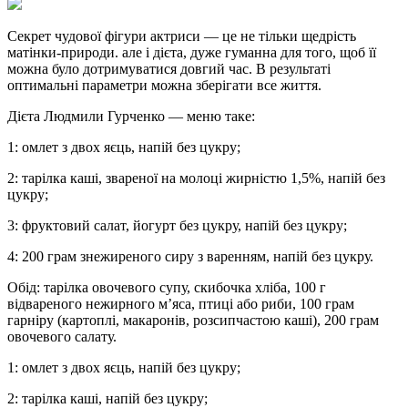
Секрет чудової фігури актриси — це не тільки щедрість
матінки-природи. але і дієта, дуже гуманна для того, щоб її
можна було дотримуватися довгий час. В результаті
оптимальні параметри можна зберігати все життя.
Дієта Людмили Гурченко — меню таке:
1: омлет з двох яєць, напій без цукру;
2: тарілка каші, звареної на молоці жирністю 1,5%, напій без
цукру;
3: фруктовий салат, йогурт без цукру, напій без цукру;
4: 200 грам знежиреного сиру з варенням, напій без цукру.
Обід: тарілка овочевого супу, скибочка хліба, 100 г
відвареного нежирного м’яса, птиці або риби, 100 грам
гарніру (картоплі, макаронів, розсипчастою каші), 200 грам
овочевого салату.
1: омлет з двох яєць, напій без цукру;
2: тарілка каші, напій без цукру;