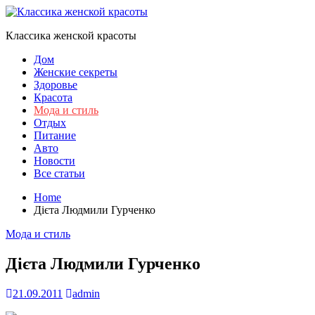
Skip
to
Классика женской красоты
content
Дом
Женские секреты
Здоровье
Красота
Мода и стиль
Отдых
Питание
Авто
Новости
Все статьи
Home
Дієта Людмили Гурченко
Мода и стиль
Дієта Людмили Гурченко
21.09.2011
admin