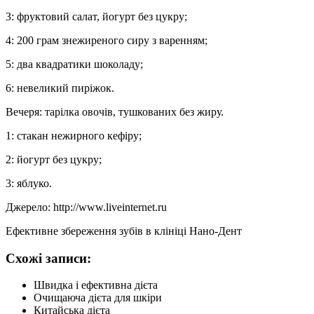
3: фруктовий салат, йогурт без цукру;
4: 200 грам знежиреного сиру з варенням;
5: два квадратики шоколаду;
6: невеликий пиріжок.
Вечеря: тарілка овочів, тушкованих без жиру.
1: стакан нежирного кефіру;
2: йогурт без цукру;
3: яблуко.
Джерело: http://www.liveinternet.ru
Ефективне збереження зубів в клініці Нано-Дент
Схожі записи:
Швидка і ефективна дієта
Очищаюча дієта для шкіри
Китайська дієта