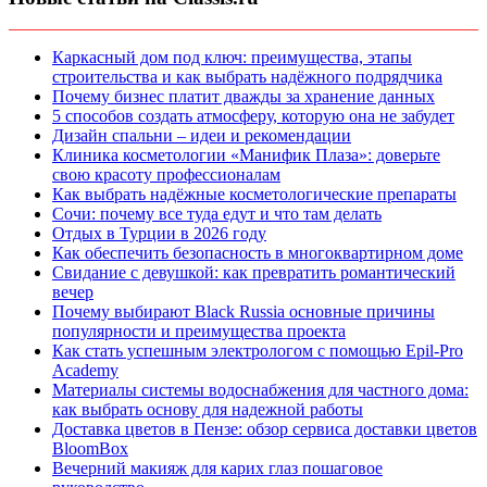
Каркасный дом под ключ: преимущества, этапы
строительства и как выбрать надёжного подрядчика
Почему бизнес платит дважды за хранение данных
5 способов создать атмосферу, которую она не забудет
Дизайн спальни – идеи и рекомендации
Клиника косметологии «Манифик Плаза»: доверьте
свою красоту профессионалам
Как выбрать надёжные косметологические препараты
Сочи: почему все туда едут и что там делать
Отдых в Турции в 2026 году
Как обеспечить безопасность в многоквартирном доме
Свидание с девушкой: как превратить романтический
вечер
Почему выбирают Black Russia основные причины
популярности и преимущества проекта
Как стать успешным электрологом с помощью Epil-Pro
Academy
Материалы системы водоснабжения для частного дома:
как выбрать основу для надежной работы
Доставка цветов в Пензе: обзор сервиса доставки цветов
BloomBox
Вечерний макияж для карих глаз пошаговое