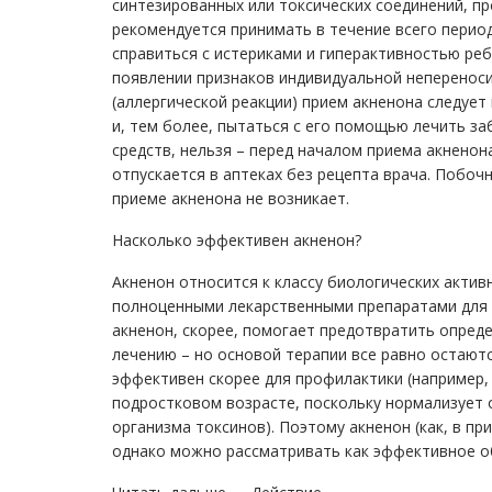
синтезированных или токсических соединений, пр
рекомендуется принимать в течение всего перио
справиться с истериками и гиперактивностью реб
появлении признаков индивидуальной неперенос
(аллергической реакции) прием акненона следует
и, тем более, пытаться с его помощью лечить з
средств, нельзя – перед началом приема акненон
отпускается в аптеках без рецепта врача. Побо
приеме акненона не возникает.
Насколько эффективен акненон?
Акненон относится к классу биологических актив
полноценными лекарственными препаратами для б
акненон, скорее, помогает предотвратить опред
лечению – но основой терапии все равно остают
эффективен скорее для профилактики (например,
подростковом возрасте, поскольку нормализует 
организма токсинов). Поэтому акненон (как, в пр
однако можно рассматривать как эффективное о