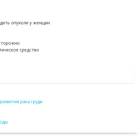
едить опухоли у женщин
сторожно
тическое средство
развития рака груди
моды