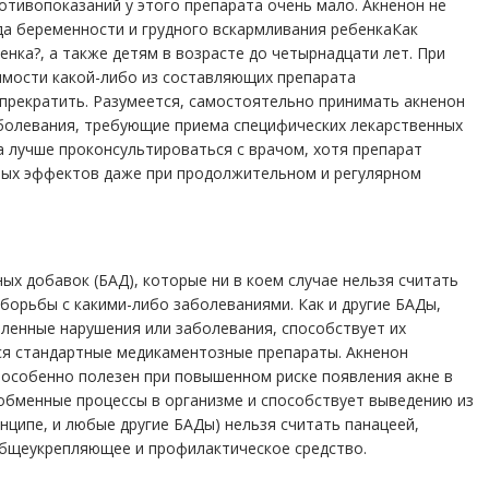
отивопоказаний у этого препарата очень мало. Акненон не
да беременности и грудного вскармливания ребенкаКак
енка?, а также детям в возрасте до четырнадцати лет. При
имости какой-либо из составляющих препарата
 прекратить. Разумеется, самостоятельно принимать акненон
аболевания, требующие приема специфических лекарственных
а лучше проконсультироваться с врачом, хотя препарат
чных эффектов даже при продолжительном и регулярном
ных добавок (БАД), которые ни в коем случае нельзя считать
орьбы с какими-либо заболеваниями. Как и другие БАДы,
еленные нарушения или заболевания, способствует их
ся стандартные медикаментозные препараты. Акненон
 особенно полезен при повышенном риске появления акне в
обменные процессы в организме и способствует выведению из
инципе, и любые другие БАДы) нельзя считать панацеей,
бщеукрепляющее и профилактическое средство.