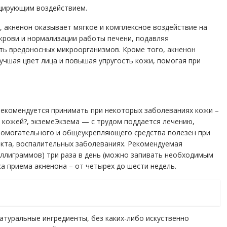
цирующим воздействием.
 акненон оказывает мягкое и комплексное воздействие на
крови и нормализации работы печени, подавляя
ть вредоносных микроорганизмов. Кроме того, акненон
учшая цвет лица и повышая упругость кожи, помогая при
рекомендуется принимать при некоторых заболеваниях кожи –
кожей?, экземеЭкзема — с трудом поддается лечению,
вспомогательного и общеукрепляющего средства полезен при
кта, воспалительных заболеваниях. Рекомендуемая
иллиграммов) три раза в день (можно запивать необходимым
а приема акненона – от четырех до шести недель.
атуральные ингредиенты, без каких-либо искуственно