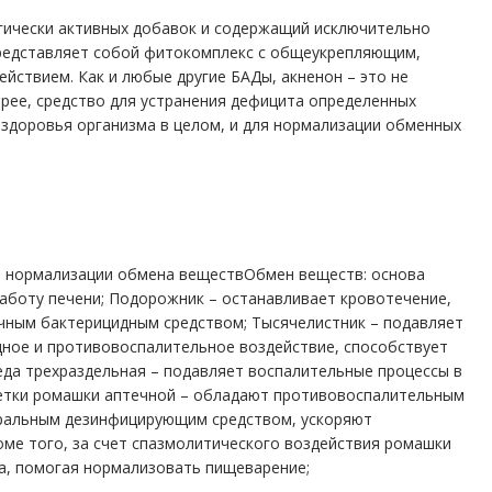
огически активных добавок и содержащий исключительно
представляет собой фитокомплекс с общеукрепляющим,
йствием. Как и любые другие БАДы, акненон – это не
орее, средство для устранения дефицита определенных
здоровья организма в целом, и для нормализации обменных
т нормализации обмена веществОбмен веществ: основа
аботу печени; Подорожник – останавливает кровотечение,
ичным бактерицидным средством; Тысячелистник – подавляет
дное и противовоспалительное воздействие, способствует
еда трехраздельная – подавляет воспалительные процессы в
Цветки ромашки аптечной – обладают противовоспалительным
уральным дезинфицирующим средством, ускоряют
оме того, за счет спазмолитического воздействия ромашки
ка, помогая нормализовать пищеварение;