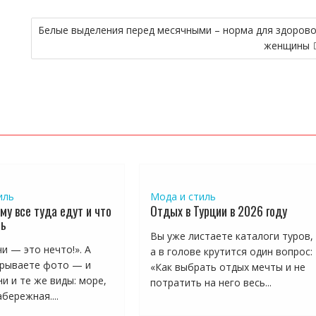
Белые выделения перед месячными – норма для здоров
женщины
иль
Мода и стиль
му все туда едут и что
Отдых в Турции в 2026 году
ть
Вы уже листаете каталоги туров,
и — это нечто!». А
а в голове крутится один вопрос:
рываете фото — и
«Как выбрать отдых мечты и не
и и те же виды: море,
потратить на него весь...
бережная....