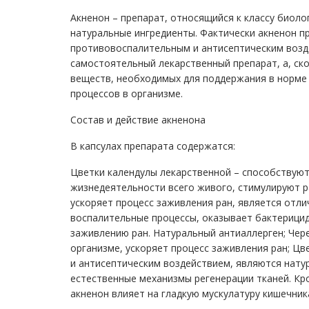
Акненон – препарат, относящийся к классу биол
натуральные ингредиенты. Фактически акненон 
противовоспалительным и антисептическим возде
самостоятельный лекарственный препарат, а, ск
веществ, необходимых для поддержания в норме 
процессов в организме.
Состав и действие акненона
В капсулах препарата содержатся:
Цветки календулы лекарственной – способствую
жизнедеятельности всего живого, стимулируют р
ускоряет процесс заживления ран, является отл
воспалительные процессы, оказывает бактерици
заживлению ран. Натуральный антиаллерген; Чер
организме, ускоряет процесс заживления ран; 
и антисептическим воздействием, являются нат
естественные механизмы регенерации тканей. Кр
акненон влияет на гладкую мускулатуру кишечни