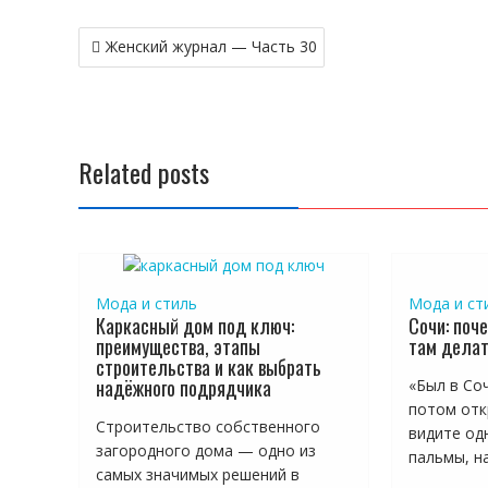
Навигация
Женский журнал — Часть 30
по
записям
Related posts
Мода и стиль
Мода и ст
Каркасный дом под ключ:
Сочи: поче
преимущества, этапы
там дела
строительства и как выбрать
надёжного подрядчика
«Был в Соч
потом отк
Строительство собственного
видите одн
загородного дома — одно из
пальмы, на
самых значимых решений в