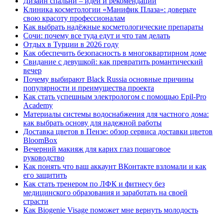
Дизайн спальни – идеи и рекомендации
Клиника косметологии «Манифик Плаза»: доверьте
свою красоту профессионалам
Как выбрать надёжные косметологические препараты
Сочи: почему все туда едут и что там делать
Отдых в Турции в 2026 году
Как обеспечить безопасность в многоквартирном доме
Свидание с девушкой: как превратить романтический
вечер
Почему выбирают Black Russia основные причины
популярности и преимущества проекта
Как стать успешным электрологом с помощью Epil-Pro
Academy
Материалы системы водоснабжения для частного дома:
как выбрать основу для надежной работы
Доставка цветов в Пензе: обзор сервиса доставки цветов
BloomBox
Вечерний макияж для карих глаз пошаговое
руководство
Как понять что ваш аккаунт ВКонтакте взломали и как
его защитить
Как стать тренером по ЛФК и фитнесу без
медицинского образования и заработать на своей
страсти
Как Biogenie Visage поможет мне вернуть молодость