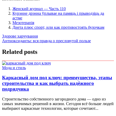
Женский журнал — Часть 110
Курэнне дрэнна ўплывае на памяць і прыводзіць да
астме
Мезотерапія
Диета плюс спорт, или как противостоять булочкам
Навигация
Здорове харчування
Антиоксиданты: вся правда о пресловутой пользе
по
записям
Related posts
Мода и стиль
Каркасный дом под ключ: преимущества, этапы
строительства и как выбрать надёжного
подрядчика
Строительство собственного загородного дома — одно из
самых значимых решений в жизни. Сегодня всё больше людей
выбирают каркасные технологии, которые сочетают...