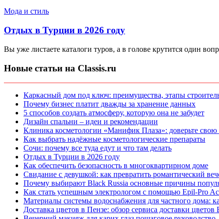
Мода и стиль
Отдых в Турции в 2026 году
Вы уже листаете каталоги туров, а в голове крутится один вопр
Новые статьи на Classis.ru
Каркасный дом под ключ: преимущества, этапы строитель
Почему бизнес платит дважды за хранение данных
5 способов создать атмосферу, которую она не забудет
Дизайн спальни – идеи и рекомендации
Клиника косметологии «Манифик Плаза»: доверьте свою
Как выбрать надёжные косметологические препараты
Сочи: почему все туда едут и что там делать
Отдых в Турции в 2026 году
Как обеспечить безопасность в многоквартирном доме
Свидание с девушкой: как превратить романтический веч
Почему выбирают Black Russia основные причины попул
Как стать успешным электрологом с помощью Epil-Pro A
Материалы системы водоснабжения для частного дома: к
Доставка цветов в Пензе: обзор сервиса доставки цветов
Вечерний макияж для карих глаз пошаговое руководство