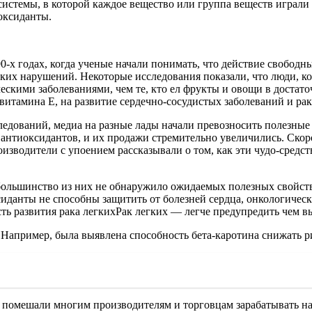
системы, в которой каждое вещество или группа веществ играли 
иоксиданты.
х годах, когда ученые начали понимать, что действие свободны
еских нарушений. Некоторые исследования показали, что люди, 
ескими заболеваниями, чем те, кто ел фрукты и овощи в достат
витамина Е, на развитие сердечно-сосудистых заболеваний и рак
следований, медиа на разные лады начали превозносить полезные
 антиоксидантов, и их продажи стремительно увеличились. Ск
зводители с упоением рассказывали о том, как эти чудо-средс
ольшинство из них не обнаружило ожидаемых полезных свойств 
сиданты не способны защитить от болезней сердца, онкологическ
ть развития рака легкихРак легких — легче предупредить чем в
 Например, была выявлена способность бета-каротина снижать 
 помешали многим производителям и торговцам зарабатывать на