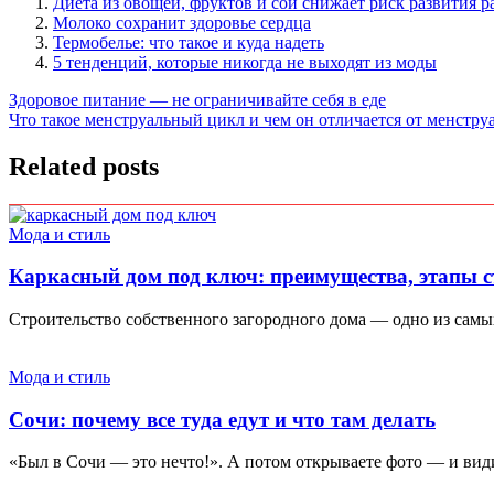
Диета из овощей, фруктов и сои снижает риск развития р
Молоко сохранит здоровье сердца
Термобелье: что такое и куда надеть
5 тенденций, которые никогда не выходят из моды
Навигация
Здоровое питание — не ограничивайте себя в еде
Что такое менструальный цикл и чем он отличается от менстру
по
записям
Related posts
Мода и стиль
Каркасный дом под ключ: преимущества, этапы с
Строительство собственного загородного дома — одно из самы
Мода и стиль
Сочи: почему все туда едут и что там делать
«Был в Сочи — это нечто!». А потом открываете фото — и видит