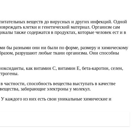
и питательных веществ до вирусных и других инфекций. Одной
повреждать клетки и генетический материал. Организм сам
алы также содержатся в продуктах, которые человек ест и в
ими бы разными они ни были по форме, размеру и химическому
образом, разрушают любые ткани организма. Они способны
оксиданты, как витамин С, витамин Е, бета-каротин, селен,
строгены.
 частности, способность вещества выступать в качестве
вещества, забирающие электроны у молекул.
 У каждого из них есть свои уникальные химические и