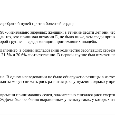
серебряной пулей против болезней сердца.
9876 изначально здоровых женщин; в течение десяти лет они че
реди тех, кто принимал витамин Е, не было ниже, чем среди при
второй группе — среди женщин, принимавших плацебо.
. Например, в одном исследовании количество заболевших серье
1.5% и 20.6% соответственно. В первой группе был отмечен п
сна. В одном исследовании не было обнаружено разницы в часто
сиданты могут снижать риск развития рака у мужчин, однако у 
 времени принимавших селен, значительно снизился риск смерти 
. Эффект был особенно выраженным у испытуемых, у которых изн