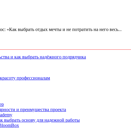
ос: «Как выбрать отдых мечты и не потратить на него весь...
ства и как выбрать надёжного подрядчика
 красоту профессионалам
ер
ярности и преимущества проекта
cademy
ак выбрать основу для надежной работы
 BloomBox