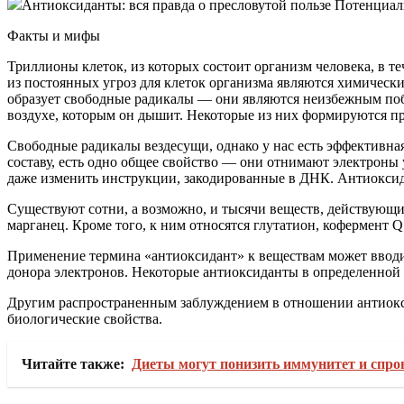
Антиоксиданты: вся правда о пресловутой пользе Потенциал
Факты и мифы
Триллионы клеток, из которых состоит организм человека, в 
из постоянных угроз для клеток организма являются химическ
образует свободные радикалы — они являются неизбежным поб
воздухе, которым он дышит. Некоторые из них формируются при
Свободные радикалы вездесущи, однако у нас есть эффективна
составу, есть одно общее свойство — они отнимают электроны
даже изменить инструкции, закодированные в ДНК. Антиоксид
Существуют сотни, а возможно, и тысячи веществ, действующи
марганец. Кроме того, к ним относятся глутатион, кофермент 
Применение термина «антиоксидант» к веществам может вводить
донора электронов. Некоторые антиоксиданты в определенной 
Другим распространенным заблуждением в отношении антиоксид
биологические свойства.
Читайте также:
Диеты могут понизить иммунитет и спро