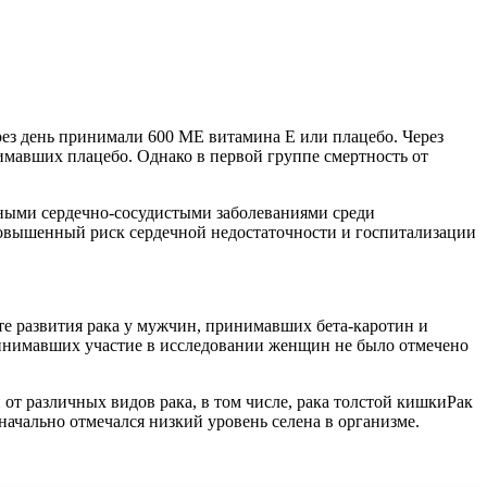
рез день принимали 600 МЕ витамина Е или плацебо. Через
нимавших плацебо. Однако в первой группе смертность от
зными сердечно-сосудистыми заболеваниями среди
овышенный риск сердечной недостаточности и госпитализации
те развития рака у мужчин, принимавших бета-каротин и
принимавших участие в исследовании женщин не было отмечено
от различных видов рака, в том числе, рака толстой кишкиРак
ачально отмечался низкий уровень селена в организме.