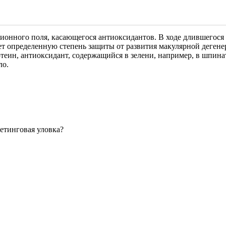
ионного поля, касающегося антиоксидантов. В ходе длившегося 
ает определенную степень защиты от развития макулярной деген
теин, антиоксидант, содержащийся в зелени, например, в шпина
ло.
кетинговая уловка?