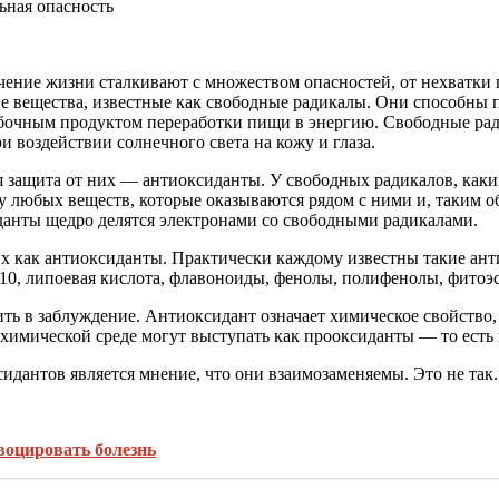
ьная опасность
течение жизни сталкивают с множеством опасностей, от нехватк
ие вещества, известные как свободные радикалы. Они способны 
очным продуктом переработки пищи в энергию. Свободные радик
 воздействии солнечного света на кожу и глаза.
я защита от них — антиоксиданты. У свободных радикалов, как
 у любых веществ, которые оказываются рядом с ними и, таким 
анты щедро делятся электронами со свободными радикалами.
х как антиоксиданты. Практически каждому известны такие анти
Q10, липоевая кислота, флавоноиды, фенолы, полифенолы, фитоэ
 в заблуждение. Антиоксидант означает химическое свойство, в
химической среде могут выступать как прооксиданты — то есть 
антов является мнение, что они взаимозаменяемы. Это не так.
воцировать болезнь