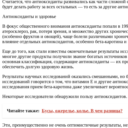
Считается, что антиоксиданты развивались как части сложной 
будет делать работу за всех остальных — то есть за другие ант
Антиоксиданты и здоровье
В фокус общественного внимания антиоксиданты попали в 1990-
атеросклероз, рак, потеря зрения, и множество других хронич
(особенно фруктов и овощей), чаще болели различными хронич
влияние отдельных антиоксидантов, особенно бета-каротина и 
Еще до того, как стали известны окончательные результаты ис
многие другие продукты получили звание богатых источников
основная классификация, содержащие антиоксиданты — их прои
обеспечить долгую здоровую жизнь.
Результаты научных исследований оказались смешанными, но б
исследований говорится о том, что витамин Е и другие антиок
исследования прием бета-каротина даже увеличивает вероятнос
Некоторые исследователи обнаружили пользу антиоксидантов.
Читайте также:
Бусы, ожерелье, колье. В чем разница?
Эти, преимущественно не очень оптимистичные результаты, не