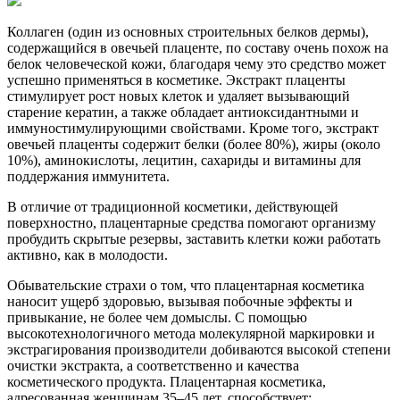
Коллаген (один из основных строительных белков дермы),
содержащийся в овечьей плаценте, по составу очень похож на
белок человеческой кожи, благодаря чему это средство может
успешно применяться в косметике. Экстракт плаценты
стимулирует рост новых клеток и удаляет вызывающий
старение кератин, а также обладает антиоксидантными и
иммуностимулирующими свойствами. Кроме того, экстракт
овечьей плаценты содержит белки (более 80%), жиры (около
10%), аминокислоты, лецитин, сахариды и витамины для
поддержания иммунитета.
В отличие от традиционной косметики, действующей
поверхностно, плацентарные средства помогают организму
пробудить скрытые резервы, заставить клетки кожи работать
активно, как в молодости.
Обывательские страхи о том, что плацентарная косметика
наносит ущерб здоровью, вызывая побочные эффекты и
привыкание, не более чем домыслы. С помощью
высокотехнологичного метода молекулярной маркировки и
экстрагирования производители добиваются высокой степени
очистки экстракта, а соответственно и качества
косметического продукта. Плацентарная косметика,
адресованная женщинам 35–45 лет, способствует: