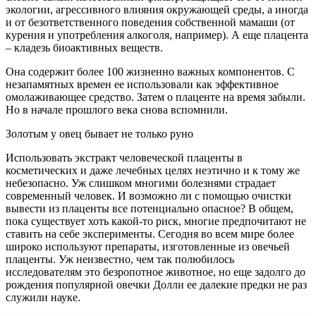
экологии, агрессивного влияния окружающей среды, а иногда
и от безответственного поведения собственной мамаши (от
курения и употребления алкоголя, например). А еще плацента
– кладезь биоактивных веществ.
Она содержит более 100 жизненно важных компонентов. С
незапамятных времен ее использовали как эффективное
омолаживающее средство. Затем о плаценте на время забыли.
Но в начале прошлого века снова вспомнили.
Золотым у овец бывает не только руно
Использовать экстракт человеческой плаценты в
косметических и даже лечебных целях неэтично и к тому же
небезопасно. Уж слишком многими болезнями страдает
современный человек. И возможно ли с помощью очистки
вывести из плаценты все потенциально опасное? В общем,
пока существует хоть какой-то риск, многие предпочитают не
ставить на себе эксперименты. Сегодня во всем мире более
широко используют препараты, изготовленные из овечьей
плаценты. Уж неизвестно, чем так полюбилось
исследователям это безропотное животное, но еще задолго до
рождения популярной овечки Долли ее далекие предки не раз
служили науке.