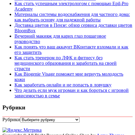
Как стать успешным электрологом с помощью Epil-Pro
Academy
Материалы системы водоснабжения для частного дома:
как выбрать основу для надежной работы
Доставка цветов в Пензе: обзор сервиса доставки цветов
BloomBox
Вечерний макияж для карих глаз пошаговое
руководство
Как понять что ваш аккаунт ВКонтакте взломали и как
его защитить
Как стать тренером по ЛФК и фитнесу без
медицинского образования и заработать на своей
страсти
Как Biogenie Visage поможет мне вернуть молодость
кожи
Как заработать онлайн и не попасть в ловушку
Что делать если муж игроман и как бороться с игровой
зависимостью в семье
Рубрики
Рубрики