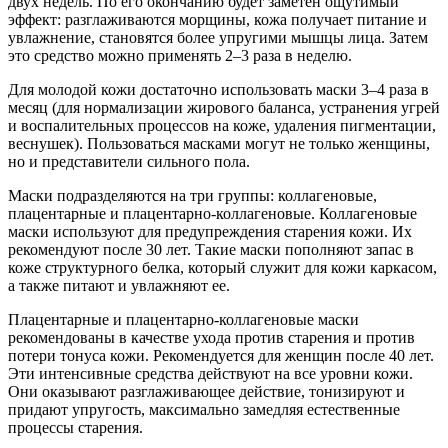
двух недель. По его окончанию будет заметен ощутимый
эффект: разглаживаются морщины, кожа получает питание и
увлажнение, становятся более упругими мышцы лица. Затем
это средство можно применять 2–3 раза в неделю.
Для молодой кожи достаточно использовать маски 3–4 раза в
месяц (для нормализации жирового баланса, устранения угрей
и воспалительных процессов на коже, удаления пигментации,
веснушек). Пользоваться масками могут не только женщины,
но и представители сильного пола.
Маски подразделяются на три группы: коллагеновые,
плацентарные и плацентарно-коллагеновые. Коллагеновые
маски используют для предупреждения старения кожи. Их
рекомендуют после 30 лет. Такие маски пополняют запас в
коже структурного белка, который служит для кожи каркасом,
а также питают и увлажняют ее.
Плацентарные и плацентарно-коллагеновые маски
рекомендованы в качестве ухода против старения и против
потери тонуса кожи. Рекомендуется для женщин после 40 лет.
Эти интенсивные средства действуют на все уровни кожи.
Они оказывают разглаживающее действие, тонизируют и
придают упругость, максимально замедляя естественные
процессы старения.