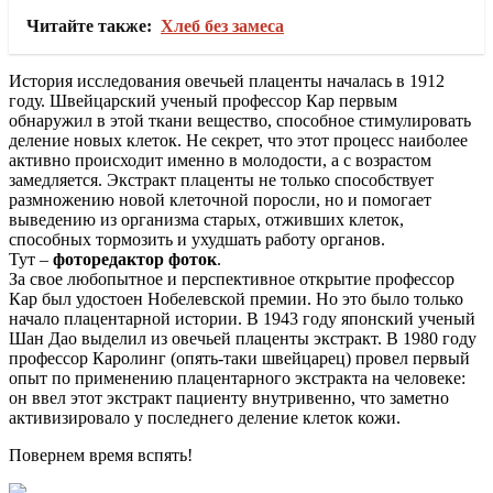
Читайте также:
Хлеб без замеса
История исследования овечьей плаценты началась в 1912
году. Швейцарский ученый профессор Кар первым
обнаружил в этой ткани вещество, способное стимулировать
деление новых клеток. Не секрет, что этот процесс наиболее
активно происходит именно в молодости, а с возрастом
замедляется. Экстракт плаценты не только способствует
размножению новой клеточной поросли, но и помогает
выведению из организма старых, отживших клеток,
способных тормозить и ухудшать работу органов.
Тут –
фоторедактор фоток
.
За свое любопытное и перспективное открытие профессор
Кар был удостоен Нобелевской премии. Но это было только
начало плацентарной истории. В 1943 году японский ученый
Шан Дао выделил из овечьей плаценты экстракт. В 1980 году
профессор Каролинг (опять-таки швейцарец) провел первый
опыт по применению плацентарного экстракта на человеке:
он ввел этот экстракт пациенту внутривенно, что заметно
активизировало у последнего деление клеток кожи.
Повернем время вспять!