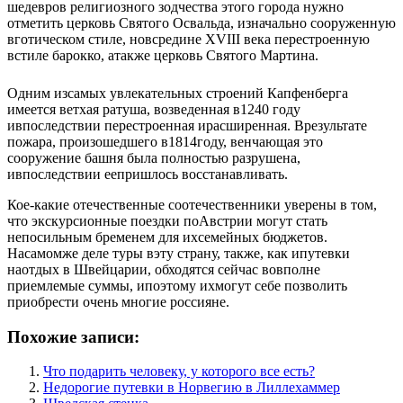
шедевров религиозного зодчества этого города нужно
отметить церковь Святого Освальда, изначально сооруженную
вготическом стиле, новсредине XVIII века перестроенную
встиле барокко, атакже церковь Святого Мартина.
Одним изсамых увлекательных строений Капфенберга
имеется ветхая ратуша, возведенная в1240 году
ивпоследствии перестроенная ирасширенная.
Врезультате
пожара, произошедшего в1814году, венчающая это
сооружение башня была полностью разрушена,
ивпоследствии еепришлось восстанавливать.
Кое-какие отечественные соотечественники уверены в том,
что экскурсионные поездки поАвстрии могут стать
непосильным бременем для ихсемейных бюджетов.
Насамомже деле туры вэту страну, также, как ипутевки
наотдых в Швейцарии, обходятся сейчас вовполне
приемлемые суммы, ипоэтому ихмогут себе позволить
приобрести очень многие россияне.
Похожие записи:
Что подарить человеку, у которого все есть?
Недорогие путевки в Норвегию в Лиллехаммер