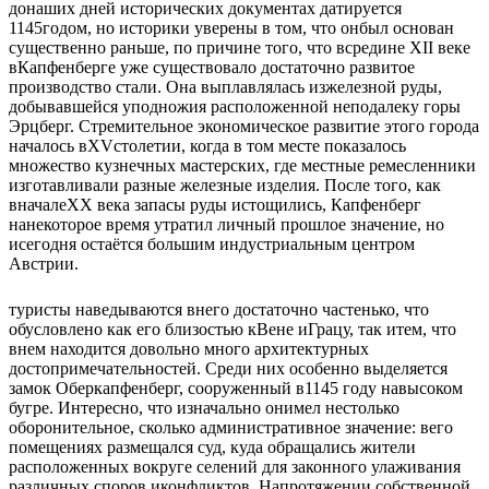
донаших дней исторических документах датируется
1145годом, но историки уверены в том, что онбыл основан
существенно раньше, по причине того, что всредине XII веке
вКапфенберге уже существовало достаточно развитое
производство стали.
Она выплавлялась изжелезной руды,
добывавшейся уподножия расположенной неподалеку горы
Эрцберг. Стремительное экономическое развитие этого города
началось вXVстолетии, когда в том месте показалось
множество кузнечных мастерских, где местные ремесленники
изготавливали разные железные изделия. После того, как
вначалеXX века запасы руды истощились, Капфенберг
нанекоторое время утратил личный прошлое значение, но
исегодня остаётся большим индустриальным центром
Австрии.
туристы наведываются внего достаточно частенько, что
обусловлено как его близостью кВене иГрацу, так итем, что
внем находится довольно много архитектурных
достопримечательностей. Среди них особенно выделяется
замок Оберкапфенберг, сооруженный в1145 году навысоком
бугре. Интересно, что изначально онимел нестолько
оборонительное, сколько административное значение: вего
помещениях размещался суд, куда обращались жители
расположенных вокруге селений для законного улаживания
различных споров иконфликтов. Напротяжении собственной