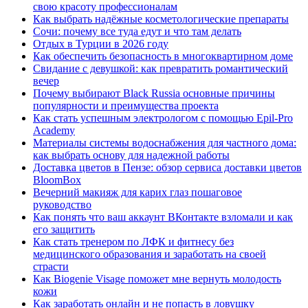
свою красоту профессионалам
Как выбрать надёжные косметологические препараты
Сочи: почему все туда едут и что там делать
Отдых в Турции в 2026 году
Как обеспечить безопасность в многоквартирном доме
Свидание с девушкой: как превратить романтический
вечер
Почему выбирают Black Russia основные причины
популярности и преимущества проекта
Как стать успешным электрологом с помощью Epil-Pro
Academy
Материалы системы водоснабжения для частного дома:
как выбрать основу для надежной работы
Доставка цветов в Пензе: обзор сервиса доставки цветов
BloomBox
Вечерний макияж для карих глаз пошаговое
руководство
Как понять что ваш аккаунт ВКонтакте взломали и как
его защитить
Как стать тренером по ЛФК и фитнесу без
медицинского образования и заработать на своей
страсти
Как Biogenie Visage поможет мне вернуть молодость
кожи
Как заработать онлайн и не попасть в ловушку