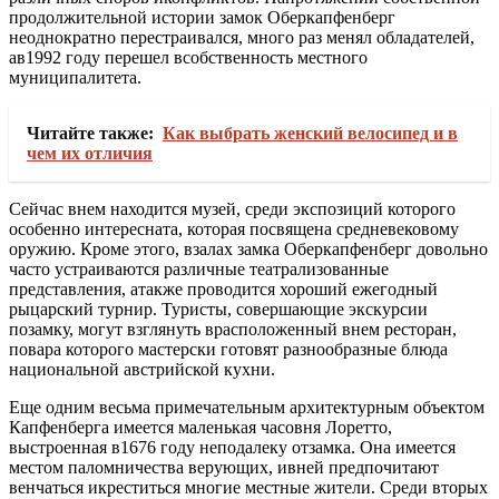
продолжительной истории замок Оберкапфенберг
неоднократно перестраивался, много раз менял обладателей,
ав1992 году перешел всобственность местного
муниципалитета.
Читайте также:
Как выбрать женский велосипед и в
чем их отличия
Сейчас внем находится музей, среди экспозиций которого
особенно интересната, которая посвящена средневековому
оружию. Кроме этого, взалах замка Оберкапфенберг довольно
часто устраиваются различные театрализованные
представления, атакже проводится хороший ежегодный
рыцарский турнир. Туристы, совершающие экскурсии
позамку, могут взглянуть врасположенный внем ресторан,
повара которого мастерски готовят разнообразные блюда
национальной австрийской кухни.
Еще одним весьма примечательным архитектурным объектом
Капфенберга имеется маленькая часовня Лоретто,
выстроенная в1676 году неподалеку отзамка. Она имеется
местом паломничества верующих, ивней предпочитают
венчаться икреститься многие местные жители. Среди вторых