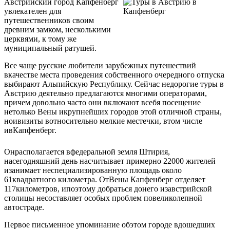
Австрийский город Капфенберг
увлекателен для
путешественников своим
древним замком, несколькими
церквями, к тому же
муниципальный ратушей.
Все чаще русские любители зарубежных путешествий
вкачестве места проведения собственного очередного отпуска
выбирают Альпийскую Республику. Сейчас недорогие туры в
Австрию деятельно предлагаются многими операторами,
причем довольно часто они включают всебя посещение
нетолько Вены икрупнейших городов этой отличной страны,
ноивизиты вотносительно мелкие местечки, втом числе
ивКапфенберг.
Онрасполагается вфедеральной земля Штирия,
насегодняшний день насчитывает примерно 22000 жителей
изанимает неспециализированную площадь около
61квадратного километра. ОтВены Капфенберг отделяет
117километров, ипоэтому добраться донего изавстрийской
столицы несоставляет особых проблем повеликолепной
автостраде.
Первое письменное упоминание обэтом городе вдошедших