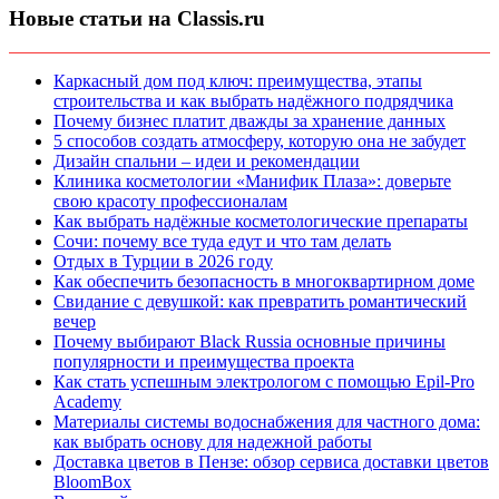
Новые статьи на Classis.ru
Каркасный дом под ключ: преимущества, этапы
строительства и как выбрать надёжного подрядчика
Почему бизнес платит дважды за хранение данных
5 способов создать атмосферу, которую она не забудет
Дизайн спальни – идеи и рекомендации
Клиника косметологии «Манифик Плаза»: доверьте
свою красоту профессионалам
Как выбрать надёжные косметологические препараты
Сочи: почему все туда едут и что там делать
Отдых в Турции в 2026 году
Как обеспечить безопасность в многоквартирном доме
Свидание с девушкой: как превратить романтический
вечер
Почему выбирают Black Russia основные причины
популярности и преимущества проекта
Как стать успешным электрологом с помощью Epil-Pro
Academy
Материалы системы водоснабжения для частного дома:
как выбрать основу для надежной работы
Доставка цветов в Пензе: обзор сервиса доставки цветов
BloomBox