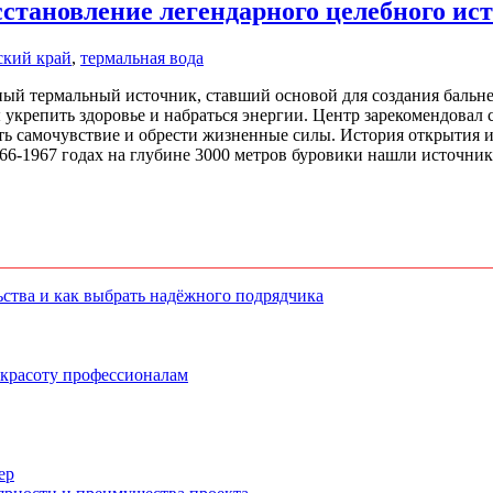
становление легендарного целебного ис
ский край
,
термальная вода
ный термальный источник, ставший основой для создания бальн
ы укрепить здоровье и набраться энергии. Центр зарекомендовал 
ть самочувствие и обрести жизненные силы. История открытия
1966-1967 годах на глубине 3000 метров буровики нашли источн
ства и как выбрать надёжного подрядчика
 красоту профессионалам
ер