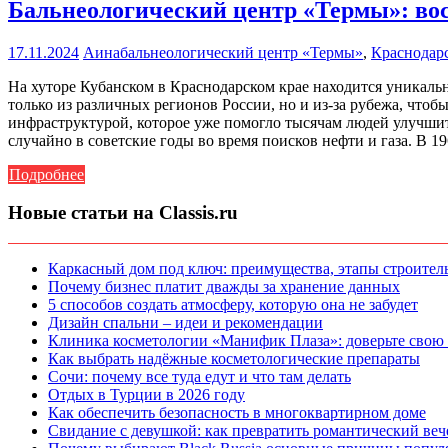
Бальнеологический центр «Термы»: вос
17.11.2024
Аина
бальнеологический центр «Термы»
,
Краснодар
На хуторе Кубанском в Краснодарском крае находится уникаль
только из различных регионов России, но и из-за рубежа, чтоб
инфраструктурой, которое уже помогло тысячам людей улучши
случайно в советские годы во время поисков нефти и газа. В 
Подробнее
Новые статьи на Classis.ru
Каркасный дом под ключ: преимущества, этапы строитель
Почему бизнес платит дважды за хранение данных
5 способов создать атмосферу, которую она не забудет
Дизайн спальни – идеи и рекомендации
Клиника косметологии «Манифик Плаза»: доверьте свою
Как выбрать надёжные косметологические препараты
Сочи: почему все туда едут и что там делать
Отдых в Турции в 2026 году
Как обеспечить безопасность в многоквартирном доме
Свидание с девушкой: как превратить романтический веч