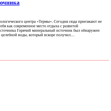
точника
еологического центра «Термы». Сегодня сюда приезжают не
себя как современное место отдыха с развитой
 источника Горячий минеральный источник был обнаружен
ик целебной воды, который вскоре получил…