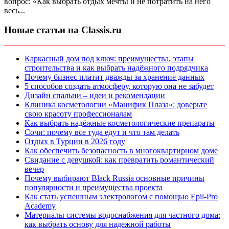
вопрос: «Как выбрать отдых мечты и не потратить на него
весь...
Новые статьи на Classis.ru
Каркасный дом под ключ: преимущества, этапы
строительства и как выбрать надёжного подрядчика
Почему бизнес платит дважды за хранение данных
5 способов создать атмосферу, которую она не забудет
Дизайн спальни – идеи и рекомендации
Клиника косметологии «Манифик Плаза»: доверьте
свою красоту профессионалам
Как выбрать надёжные косметологические препараты
Сочи: почему все туда едут и что там делать
Отдых в Турции в 2026 году
Как обеспечить безопасность в многоквартирном доме
Свидание с девушкой: как превратить романтический
вечер
Почему выбирают Black Russia основные причины
популярности и преимущества проекта
Как стать успешным электрологом с помощью Epil-Pro
Academy
Материалы системы водоснабжения для частного дома:
как выбрать основу для надежной работы