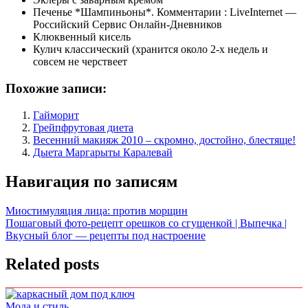
Печенье *Шампиньоны*. Комментарии : LiveInternet —
Российский Сервис Онлайн-Дневников
Клюквенный кисель
Кулич классический (хранится около 2-х недель и
совсем не черствеет
Похожие записи:
Гайморит
Грейпфрутовая диета
Весенний макияж 2010 – скромно, достойно, блестяще!
Дыета Маргарыты Каралевай
Навигация по записям
Миостимуляция лица: против морщин
Пошаговый фото-рецепт орешков со сгущенкой | Выпечка |
Вкусный блог — рецепты под настроение
Related posts
Мода и стиль