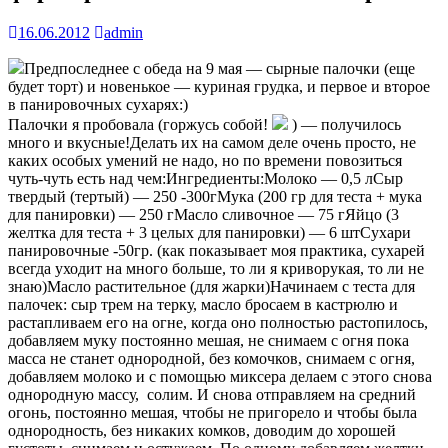
16.06.2012
admin
Предпоследнее с обеда на 9 мая — сырные палочки (еще
будет торт) и новенькое — куриная грудка, и первое и второе
в панировочных сухарях:)
Палочки я пробовала (горжусь собой!
) — получилось
много и вкусные!Делать их на самом деле очень просто, не
каких особых умений не надо, но по времени повозиться
чуть-чуть есть над чем:Ингредиенты:Молоко — 0,5 лСыр
твердый (тертый) — 250 -300гМука (200 гр для теста + мука
для панировки) — 250 гМасло сливочное — 75 гЯйцо (3
желтка для теста + 3 целых для панировки) — 6 штСухари
панировочные -50гр. (как показывает моя практика, сухарей
всегда уходит на много больше, то ли я криворукая, то ли не
знаю)Масло растительное (для жарки)Начинаем с теста для
палочек: сыр трем на терку, масло бросаем в кастрюлю и
растапливаем его на огне, когда оно полностью растопилось,
добавляем муку постоянно мешая, не снимаем с огня пока
масса не станет однородной, без комочков, снимаем с огня,
добавляем молоко и с помощью миксера делаем с этого снова
однородную массу, солим. И снова отправляем на средний
огонь, постоянно мешая, чтобы не пригорело и чтобы была
однородность, без никаких комков, доводим до хорошей