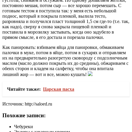
густоты, снимаем и остужаем. По одному добавляем желтки,
постоянно мешая, потом сыр — все хорошо перемешать. С
готовым тестом я поступила так: у меня есть небольшой
поднос, который я покрыла пленкой, вылила тесто,
разровняла и получился пласт толщиной 1,5 см где-то (т.е. так,
как надо), сверху я снова закрыла пищевой пленкой и
поставила в морозилку застывать, когда оно задубело в
прямом смысле, я его достала и порезала палочки.
Как панировать: взбиваем яйца для панировки, обмакиваем
палочки в муке, потом в яйце, потом в сухарях и отправляем
их на предварительно разогретую сковороду с подсолнечным
маслом (масло должно покрыть их до средины), обжариваем с
обеих сторон и кладем на салфетку, чтобы она впитала
лишний жир — вот и все, можно кушать!
Читайте также:
Царская пасха
Источник: http://saloed.ru
Похожие записи:
Чебуреки
Эклеры с заварным кремом