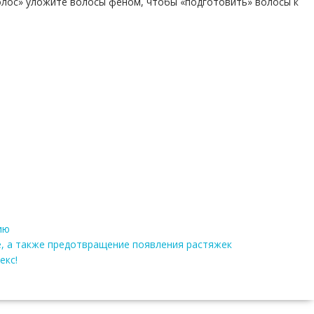
олос» уложите волосы феном, чтобы «подготовить» волосы к
ию
ие, а также предотвращение появления растяжек
екс!