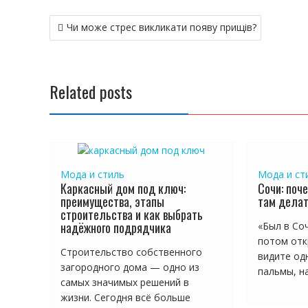
Навигация
Чи може стрес викликати появу прищів?
по
записям
Related posts
Мода и стиль
Мода и ст
Каркасный дом под ключ:
Сочи: поче
преимущества, этапы
там дела
строительства и как выбрать
надёжного подрядчика
«Был в Соч
потом отк
Строительство собственного
видите одн
загородного дома — одно из
пальмы, на
самых значимых решений в
жизни. Сегодня всё больше