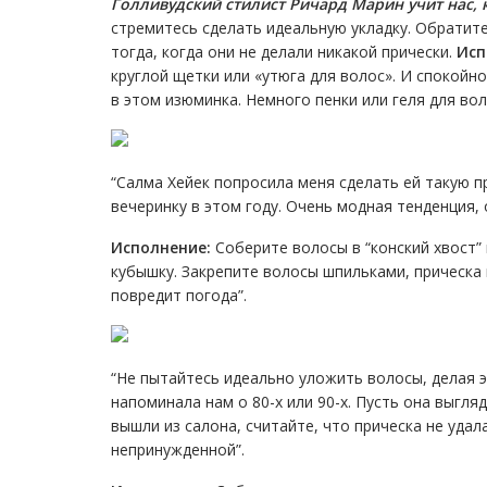
Голливудский стилист Ричард Марин учит нас, 
стремитесь сделать идеальную укладку. Обратит
тогда, когда они не делали никакой прически.
Исп
круглой щетки или «утюга для волос». И спокойно
в этом изюминка. Немного пенки или геля для вол
“Салма Хейек попросила меня сделать ей такую п
вечеринку в этом году. Очень модная тенденция,
Исполнение:
Соберите волосы в “конский хвост”
кубышку. Закрепите волосы шпильками, прическа 
повредит погода”.
“Не пытайтесь идеально уложить волосы, делая э
напоминала нам о 80-х или 90-х. Пусть она выгля
вышли из салона, считайте, что прическа не уда
непринужденной”.