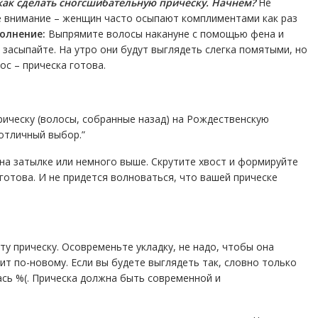
как сделать сногсшибательную прическу. Начнем?
Не
е внимание – женщин часто осыпают комплиментами как раз
олнение:
Выпрямите волосы накануне с помощью фена и
 засыпайте. На утро они будут выглядеть слегка помятыми, но
ос – прическа готова.
рическу (волосы, собранные назад) на Рождественскую
 отличный выбор.”
 на затылке или немного выше. Скрутите хвост и формируйте
готова. И не придется волноваться, что вашей прическе
ту прическу. Осовременьте укладку, не надо, чтобы она
дит по-новому. Если вы будете выглядеть так, словно только
лась %(. Прическа должна быть современной и