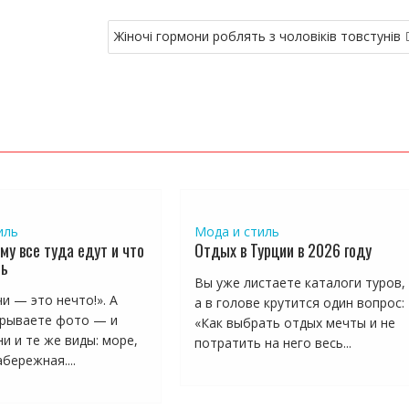
Жіночі гормони роблять з чоловіків товстунів
иль
Мода и стиль
му все туда едут и что
Отдых в Турции в 2026 году
ть
Вы уже листаете каталоги туров,
и — это нечто!». А
а в голове крутится один вопрос:
рываете фото — и
«Как выбрать отдых мечты и не
и и те же виды: море,
потратить на него весь...
бережная....