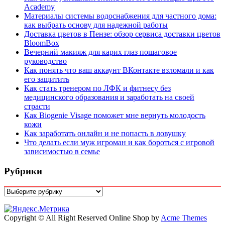
Academy
Материалы системы водоснабжения для частного дома:
как выбрать основу для надежной работы
Доставка цветов в Пензе: обзор сервиса доставки цветов
BloomBox
Вечерний макияж для карих глаз пошаговое
руководство
Как понять что ваш аккаунт ВКонтакте взломали и как
его защитить
Как стать тренером по ЛФК и фитнесу без
медицинского образования и заработать на своей
страсти
Как Biogenie Visage поможет мне вернуть молодость
кожи
Как заработать онлайн и не попасть в ловушку
Что делать если муж игроман и как бороться с игровой
зависимостью в семье
Рубрики
Рубрики
Copyright © All Right Reserved
Online Shop by
Acme Themes