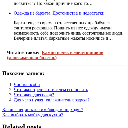
появиться? По какой причине кого-то…
Одежда из бархата. Достоинства и недостатки
Бархат еще со времен отечественных прабабушек
считался роскошью. Пошить из нее одежду имели
возможность себе позволить лишь состоятельные люди.
Вечерние платья, бархатные жакеты носились п…
Читайте также:
Камни почек и мочеточников
(мочекаменная болезнь)
Похожие записи:
Чистка особи
Что такое тренчкот и с чем его носить
Что такое дресс-код?
Для чего нужен увлажнитель воздуха?
Навигация
Какие специи к каким блюдам подходят?
Как выбрать мойку для кухни?
по
записям
Related posts