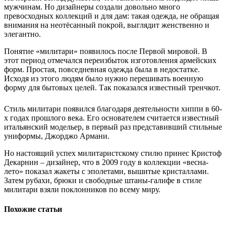
мужчинам. Но дизайнеры создали довольно много
превосходных коллекций и для дам: такая одежда, не обращая
внимания на неотёсанный покрой, выглядит женственно и
элегантно.
Понятие «милитари» появилось после Первой мировой. В
этот период отмечался переизбыток изготовления армейских
форм.
Простая, повседневная одежда была в недостатке.
Исходя из этого людям было нужно перешивать военную
форму для бытовых целей. Так показался известный тренчкот.
Стиль милитари появился благодаря деятельности хиппи в 60-
х годах прошлого века. Его основателем считается известный
итальянский модельер, в первый раз представивший стильные
униформы, Джорджо Армани.
Но настоящий успех милитаристскому стилю принес Кристоф
Декарнин – дизайнер, что в 2009 году в коллекции «весна-
лето» показал жакеты с эполетами, вышитые кристаллами.
Затем рубахи, брюки и свободные штаны-галифе в стиле
милитари взяли поклонников по всему миру.
Похожие статьи