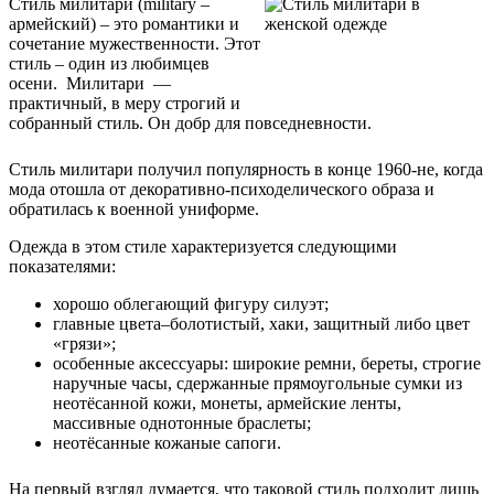
Стиль милитари (military –
армейский) – это романтики и
сочетание мужественности. Этот
стиль – один из любимцев
осени. Милитари —
практичный, в меру строгий и
собранный стиль. Он добр для повседневности.
Стиль милитари получил популярность в конце 1960-не, когда
мода отошла от декоративно-психоделического образа и
обратилась к военной униформе.
Одежда в этом стиле характеризуется следующими
показателями:
хорошо облегающий фигуру силуэт;
главные цвета–болотистый, хаки, защитный либо цвет
«грязи»;
особенные аксессуары: широкие ремни, береты, строгие
наручные часы, сдержанные прямоугольные сумки из
неотёсанной кожи, монеты, армейские ленты,
массивные однотонные браслеты;
неотёсанные кожаные сапоги.
На первый взгляд думается, что таковой стиль подходит лишь