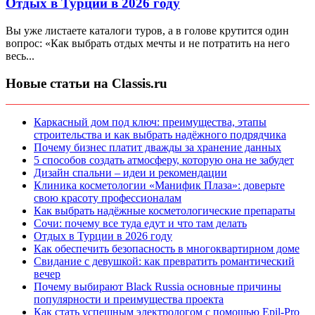
Отдых в Турции в 2026 году
Вы уже листаете каталоги туров, а в голове крутится один
вопрос: «Как выбрать отдых мечты и не потратить на него
весь...
Новые статьи на Classis.ru
Каркасный дом под ключ: преимущества, этапы
строительства и как выбрать надёжного подрядчика
Почему бизнес платит дважды за хранение данных
5 способов создать атмосферу, которую она не забудет
Дизайн спальни – идеи и рекомендации
Клиника косметологии «Манифик Плаза»: доверьте
свою красоту профессионалам
Как выбрать надёжные косметологические препараты
Сочи: почему все туда едут и что там делать
Отдых в Турции в 2026 году
Как обеспечить безопасность в многоквартирном доме
Свидание с девушкой: как превратить романтический
вечер
Почему выбирают Black Russia основные причины
популярности и преимущества проекта
Как стать успешным электрологом с помощью Epil-Pro