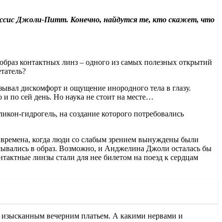
иссис Джоли-Питт. Конечно, найдутся те, кто скажет, что
ообраз контактных линз – одного из самых полезных открытий
етатель?
ызывал дискомфорт и ощущение инородного тела в глазу.
 и по сей день. Но наука не стоит на месте…
икон-гидрогель, на создание которого потребовались
т времена, когда люди со слабым зрением вынуждены были
вписывались в образ. Возможно, и Анджелина Джоли осталась бы
нтактные линзы стали для нее билетом на поезд к сердцам
 с изысканным вечерним платьем. А какими нервами и