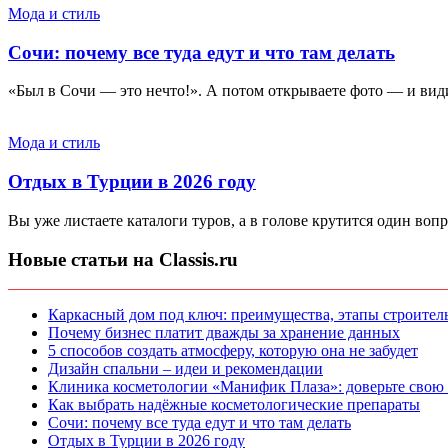
Мода и стиль
Сочи: почему все туда едут и что там делать
«Был в Сочи — это нечто!». А потом открываете фото — и видит
Мода и стиль
Отдых в Турции в 2026 году
Вы уже листаете каталоги туров, а в голове крутится один вопр
Новые статьи на Classis.ru
Каркасный дом под ключ: преимущества, этапы строитель
Почему бизнес платит дважды за хранение данных
5 способов создать атмосферу, которую она не забудет
Дизайн спальни – идеи и рекомендации
Клиника косметологии «Манифик Плаза»: доверьте свою
Как выбрать надёжные косметологические препараты
Сочи: почему все туда едут и что там делать
Отдых в Турции в 2026 году