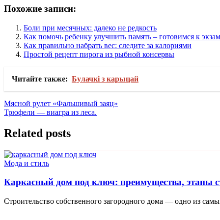
Похожие записи:
Боли при месячных: далеко не редкость
Как помочь ребенку улучшить память – готовимся к экза
Как правильно набрать вес: следите за калориями
Простой рецепт пирога из рыбной консервы
Читайте также:
Булачкі з карыцай
Навигация
Мясной рулет «Фальшивый заяц»
Трюфели — виагра из леса.
по
записям
Related posts
Мода и стиль
Каркасный дом под ключ: преимущества, этапы с
Строительство собственного загородного дома — одно из самы