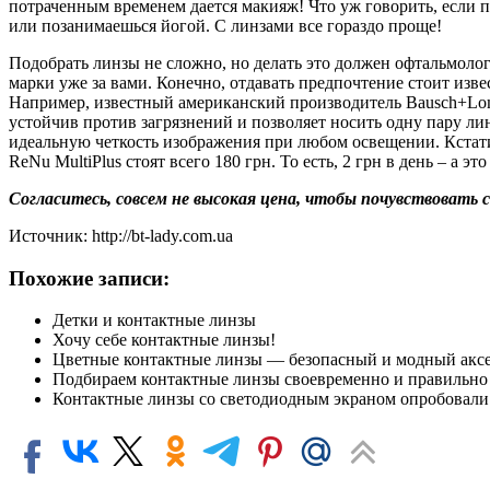
потраченным временем дается макияж! Что уж говорить, если п
или позанимаешься йогой. С линзами все гораздо проще!
Подобрать линзы не сложно, но делать это должен офтальмолог
марки уже за вами. Конечно, отдавать предпочтение стоит из
Например, известный американский производитель Bausch+Lomb
устойчив против загрязнений и позволяет носить одну пару л
идеальную четкость изображения при любом освещении. Кстати, 
ReNu MultiPlus стоят всего 180 грн. То есть, 2 грн в день – а э
Согласитесь, совсем не высокая цена, чтобы почувствовать с
Источник: http://bt-lady.com.ua
Похожие записи:
Детки и контактные линзы
Хочу себе контактные линзы!
Цветные контактные линзы — безопасный и модный аксе
Подбираем контактные линзы своевременно и правильно
Контактные линзы со светодиодным экраном опробовали