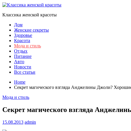
Skip
to
Классика женской красоты
content
Дом
Женские секреты
Здоровье
Красота
Мода и стиль
Отдых
Питание
Авто
Новости
Все статьи
Home
Секрет магического взгляда Анджелины Джоли? Хорошие
Мода и стиль
Секрет магического взгляда Анджелин
15.08.2013
admin