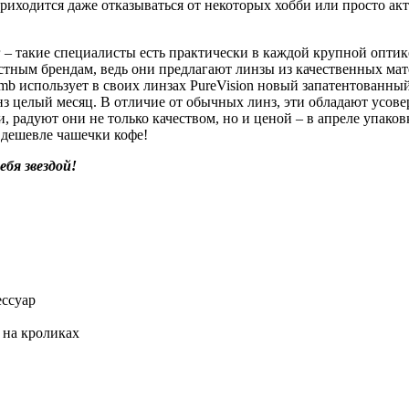
риходится даже отказываться от некоторых хобби или просто акт
 – такие специалисты есть практически в каждой крупной оптике
вестным брендам, ведь они предлагают линзы из качественных м
 использует в своих линзах PureVision новый запатентованный 
инз целый месяц. В отличие от обычных линз, эти обладают усо
радуют они не только качеством, но и ценой – в апреле упаковка
то дешевле чашечки кофе!
ебя звездой!
ссуар
 на кроликах