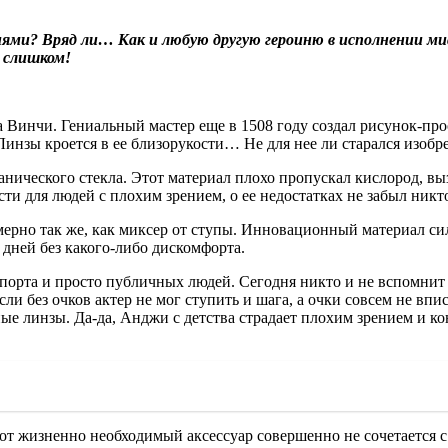
иями? Вряд ли… Как и любую другую героиню в исполнении м
ж слишком!
а Винчи. Гениальный мастер еще в 1508 году создал рисунок-пр
Линзы кроется в ее близорукости… Не для нее ли старался изобр
анического стекла. Этот материал плохо пропускал кислород, в
и для людей с плохим зрением, о ее недостатках не забыл никто
рно так же, как миксер от ступы. Инновационный материал сил
 дней без какого-либо дискомфорта.
 спорта и просто публичных людей. Сегодня никто и не вспомни
 если без очков актер не мог ступить и шага, а очки совсем не 
ые линзы. Да-да, Анджи с детства страдает плохим зрением и ко
этот жизненно необходимый аксессуар совершенно не сочетается