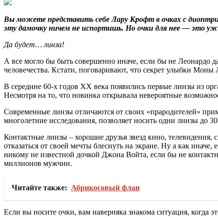
Вы можете представить себе Лару Крофт в очках с диоптр
эту дамочку ничем не испортишь. Но очки для нее — это у
Да будет… линза!
А все могло бы быть совершенно иначе, если бы не Леонардо д
человечества. Кстати, поговаривают, что секрет улыбки Моны 
В середине 60-х годов XX века появились первые линзы из орг
Несмотря на то, что новинка открывала невероятные возможност
Современные линзы отличаются от своих «прародителей» приме
многолетние исследования, позволяет носить одни линзы до 30
Контактные линзы – хорошие друзья звезд кино, телевидения,
отказаться от своей мечты блеснуть на экране. Ну а как иначе,
никому не известной дочкой Джона Войта, если бы не контактн
миллионов мужчин.
Читайте также:
Абрикосовый флан
Если вы носите очки, вам наверняка знакома ситуация, когда 