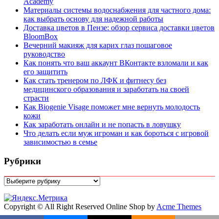
Academy
Материалы системы водоснабжения для частного дома:
как выбрать основу для надежной работы
Доставка цветов в Пензе: обзор сервиса доставки цветов
BloomBox
Вечерний макияж для карих глаз пошаговое
руководство
Как понять что ваш аккаунт ВКонтакте взломали и как
его защитить
Как стать тренером по ЛФК и фитнесу без
медицинского образования и заработать на своей
страсти
Как Biogenie Visage поможет мне вернуть молодость
кожи
Как заработать онлайн и не попасть в ловушку
Что делать если муж игроман и как бороться с игровой
зависимостью в семье
Рубрики
Рубрики
Copyright © All Right Reserved
Online Shop by
Acme Themes