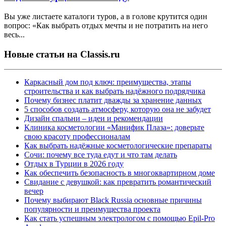
Вы уже листаете каталоги туров, а в голове крутится один
вопрос: «Как выбрать отдых мечты и не потратить на него
весь...
Новые статьи на Classis.ru
Каркасный дом под ключ: преимущества, этапы
строительства и как выбрать надёжного подрядчика
Почему бизнес платит дважды за хранение данных
5 способов создать атмосферу, которую она не забудет
Дизайн спальни – идеи и рекомендации
Клиника косметологии «Манифик Плаза»: доверьте
свою красоту профессионалам
Как выбрать надёжные косметологические препараты
Сочи: почему все туда едут и что там делать
Отдых в Турции в 2026 году
Как обеспечить безопасность в многоквартирном доме
Свидание с девушкой: как превратить романтический
вечер
Почему выбирают Black Russia основные причины
популярности и преимущества проекта
Как стать успешным электрологом с помощью Epil-Pro