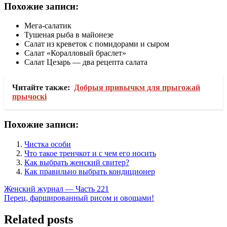
Похожие записи:
Мега-салатик
Тушеная рыба в майонезе
Салат из креветок с помидорами и сыром
Салат «Коралловый браслет»
Салат Цезарь — два рецепта салата
Читайте также:
Добрыя привычкм для прыгожай
прычоскі
Похожие записи:
Чистка особи
Что такое тренчкот и с чем его носить
Как выбрать женский свитер?
Как правильно выбрать кондиционер
Навигация
Женский журнал — Часть 221
Перец, фаршированный рисом и овощами!
по
записям
Related posts