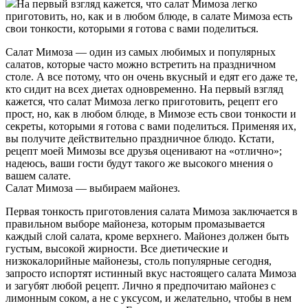
На первый взгляд кажется, что салат Мимоза легко
приготовить, но, как и в любом блюде, в салате Мимоза есть
свои тонкости, которыми я готова с вами поделиться.
Салат Мимоза — один из самых любимых и популярных
салатов, которые часто можно встретить на праздничном
столе. А все потому, что он очень вкусный и едят его даже те,
кто сидит на всех диетах одновременно. На первый взгляд
кажется, что салат Мимоза легко приготовить, рецепт его
прост, но, как в любом блюде, в Мимозе есть свои тонкости и
секреты, которыми я готова с вами поделиться. Применяя их,
вы получите действительно праздничное блюдо. Кстати,
рецепт моей Мимозы все друзья оценивают на «отлично»;
надеюсь, ваши гости будут такого же высокого мнения о
вашем салате.
Салат Мимоза — выбираем майонез.
Первая тонкость приготовления салата Мимоза заключается в
правильном выборе майонеза, которым промазывается
каждый слой салата, кроме верхнего. Майонез должен быть
густым, высокой жирности. Все диетические и
низкокалорийные майонезы, столь популярные сегодня,
запросто испортят истинный вкус настоящего салата Мимоза
и загубят любой рецепт. Лично я предпочитаю майонез с
лимонным соком, а не с уксусом, и желательно, чтобы в нем