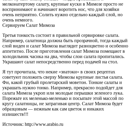
мелконатертому салату, крупные куски в Мимозе просто не
воспринимают и начинают воротить нос, что для хозяйки
очень неприятно. Солить нужно отдельно каждый слой, но
очень немного.
Сервируем Салат Мимоза
Третья тонкость состоит в правильной сервировке салата.
Например, салатница должна быть прозрачной, тогда каждый
слой виден и салат Мимоза выглядит разноцветно и особенно
аппетитно. После приготовления салат Мимоза помещают в
холодильник часика на два, чтобы слои салата пропитались.
Украшают салат непосредственно перед подачей на стол.
Я тут прочитала, что некие «знатоки» в своих рецептах
советуют положить сверху Мимозы крупные листья салата.
Фи, какой грубый пролетарский моветон. Тонкие салаты и
украшать нужно тонко. Например, прекрасно подойдет для
салата Мимоза укроп или молодые перышки зеленого лука.
Порежьте их меленько-меленько и посыпьте этой массой по
кругу салатницы, не затрагивая центр. Салат Мимоза будет
образцовым — нежным как сам цветок и никаких
излишеств!!!
Источник: http://www.arabio.ru