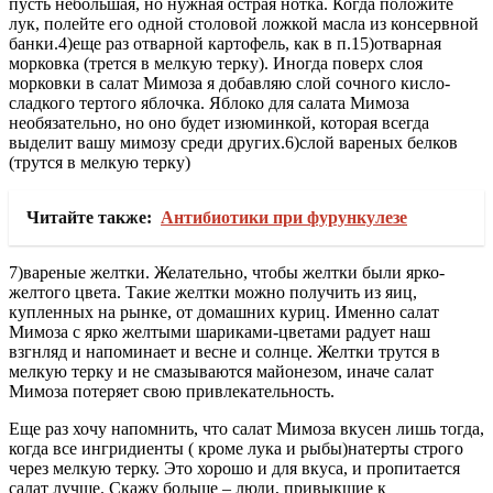
пусть небольшая, но нужная острая нотка. Когда положите
лук, полейте его одной столовой ложкой масла из консервной
банки.4)еще раз отварной картофель, как в п.15)отварная
морковка (трется в мелкую терку). Иногда поверх слоя
морковки в салат Мимоза я добавляю слой сочного кисло-
сладкого тертого яблочка. Яблоко для салата Мимоза
необязательно, но оно будет изюминкой, которая всегда
выделит вашу мимозу среди других.6)слой вареных белков
(трутся в мелкую терку)
Читайте также:
Антибиотики при фурункулезе
7)вареные желтки. Желательно, чтобы желтки были ярко-
желтого цвета. Такие желтки можно получить из яиц,
купленных на рынке, от домашних куриц. Именно салат
Мимоза с ярко желтыми шариками-цветами радует наш
взгнляд и напоминает и весне и солнце. Желтки трутся в
мелкую терку и не смазываются майонезом, иначе салат
Мимоза потеряет свою привлекательность.
Еще раз хочу напомнить, что салат Мимоза вкусен лишь тогда,
когда все ингридиенты ( кроме лука и рыбы)натерты строго
через мелкую терку. Это хорошо и для вкуса, и пропитается
салат лучше. Скажу больше – люди, привыкшие к