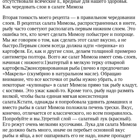
отсутствовали всяческие Е, вредные для нашего здоровья.
Как чередовать слои в салате Мимоза
Вторая тонкость моего рецепта — в правильном чередовании
слоев. В рецептах салата Мимозы, распространенных в инете,
рыбу часто советуют располагать первым нижним слоем. Это
ошибка тех, кто хочет сделать Мимозу побыстрее и попроще.
Мы же говорим о том, как сделать этот салат вкусно, а не
быстро.Первым слоем всегда должна идти «перинка» из
картофеля. Ее, как и другие слои, делаем толщиной примерно
сантиметра полтора. Всего же салат Мимоза имеет семь слоев,
начиная с нижнего:1)натертый в мелкую терку отварной
картофель2)консервированная рыба (лично я предпочитаю
«Макрель» (скумбрию в натуральном масле). Обращаю
внимание, что все косточки от рыбы нужно убрать, а то
некоторые «кулинары» в салат Мимоза прямо так рыбу кладут,
с костями. Это ужас какой-то. Кроме того, рыбу надо размять
вилкой, чтобы была единая мягкая консистенция
салата.Кстати, однажды я попробовала удивить домашних и
вместо рыбы в салат Мимоза положила печень трески. Вкус,
конечно, отличается от классического, но всем понравилось.
Попробуйте и вы.3)третий слой — салатный лук (красный).
Его режут очень мелкими кусочками. Лука для салата Мимоза
не должно быть много, иначе он перебьет основной вкус
рыбы и яйца, а вот ошпаривать его не надо, иначе пропадет