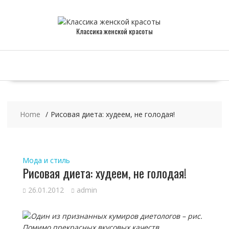
Skip
to
content
Классика женской красоты
Home
Рисовая диета: худеем, не голодая!
Мода и стиль
Рисовая диета: худеем, не голодая!
26.01.2012
admin
Один из признанных кумиров диетологов – рис.
Помимо прекрасных вкусовых качеств,