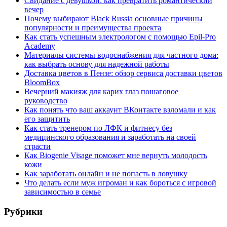
Свидание с девушкой: как превратить романтический
вечер
Почему выбирают Black Russia основные причины
популярности и преимущества проекта
Как стать успешным электрологом с помощью Epil-Pro
Academy
Материалы системы водоснабжения для частного дома:
как выбрать основу для надежной работы
Доставка цветов в Пензе: обзор сервиса доставки цветов
BloomBox
Вечерний макияж для карих глаз пошаговое
руководство
Как понять что ваш аккаунт ВКонтакте взломали и как
его защитить
Как стать тренером по ЛФК и фитнесу без
медицинского образования и заработать на своей
страсти
Как Biogenie Visage поможет мне вернуть молодость
кожи
Как заработать онлайн и не попасть в ловушку
Что делать если муж игроман и как бороться с игровой
зависимостью в семье
Рубрики