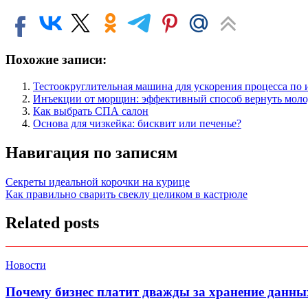
Похожие записи:
Тестоокруглительная машина для ускорения процесса по
Инъекции от морщин: эффективный способ вернуть моло
Как выбрать СПА салон
Основа для чизкейка: бисквит или печенье?
Навигация по записям
Секреты идеальной корочки на курице
Как правильно сварить свеклу целиком в кастрюле
Related posts
Новости
Почему бизнес платит дважды за хранение данны