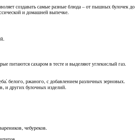
зволяет создавать самые разные блюда – от пышных булочек до
ассической и домашней выпечке.
й.
рые питаются сахаром в тесте и выделяют углекислый газ.
еба⁚ белого‚ ржаного‚ с добавлением различных зерновых.
в‚ и других булочных изделий.
вареников‚ чебуреков.
аштетов.