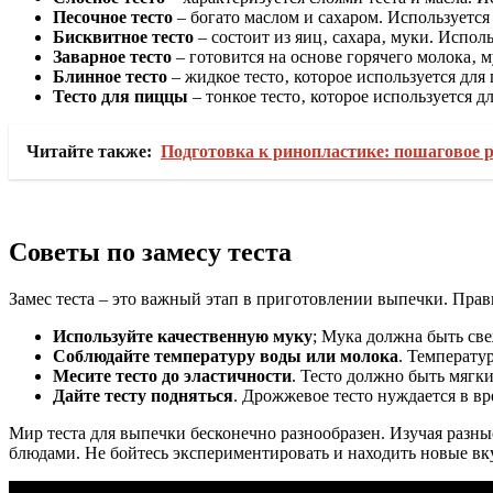
Песочное тесто
– богато маслом и сахаром. Используется
Бисквитное тесто
– состоит из яиц‚ сахара‚ муки. Испол
Заварное тесто
– готовится на основе горячего молока‚ 
Блинное тесто
– жидкое тесто‚ которое используется для
Тесто для пиццы
– тонкое тесто‚ которое используется 
Читайте также:
Подготовка к ринопластике: пошаговое 
Советы по замесу теста
Замес теста – это важный этап в приготовлении выпечки. Прави
Используйте качественную муку
; Мука должна быть св
Соблюдайте температуру воды или молока
. Температу
Месите тесто до эластичности
. Тесто должно быть мягк
Дайте тесту подняться
. Дрожжевое тесто нуждается в в
Мир теста для выпечки бесконечно разнообразен. Изучая разн
блюдами. Не бойтесь экспериментировать и находить новые вк