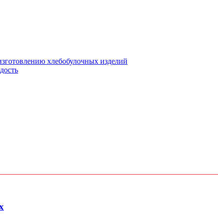
 изготовлению хлебобулочных изделий
дость
х