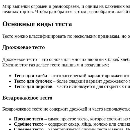
Мир выпечки огромен и разнообразен‚ и одним из ключевых эле
нежных тортов. Чтобы разобраться в этом разнообразии‚ давай
Основные виды теста
Тесто можно классифицировать по нескольким признакам‚ но о
Дрожжевое тесто
Дрожжевое тесто – это основа для многих любимых блюд⁚ хлеб
Именно этот газ делает тесто пышным и воздушным;
Тесто для хлеба
– это классический вариант дрожжевого 
Тесто для булочек
– более сладкий вариант дрожжевого т
Тесто для пирогов
– часто используется для открытых пи
Бездрожжевое тесто
Бездрожжевое тесто не содержит дрожжей и часто используеть
Пресное тесто
– самое простое тесто‚ которое состоит из
Сдобное тесто
– содержит сахар‚ яйца‚ молоко или сливк
Слоеное тесто
– характеризуется слоями теста и масла. 