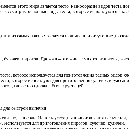
ментов этого мира является тесто. Разнообразие видов теста по
те рассмотрим основные виды теста‚ которые используются в кл
дним из самых важных является наличие или отсутствие дрожже
а‚ булочек‚ пирогов. Дрожжи – это живые микроорганизмы‚ кото
теста‚ которое используется для приготовления разных видов хл
еста‚ которое используют для приготовления булочек‚ круассано
рогов‚ где основа должна быть хрустящей.
ся для быстрой выпечки.
 муки‚ воды и соли. Используется для приготовления пельменей‚ 
и. Используется для приготовления пирогов‚ булочек‚ куличей.
Используется для приготовления слоеных пирогов‚ круассанов‚ п