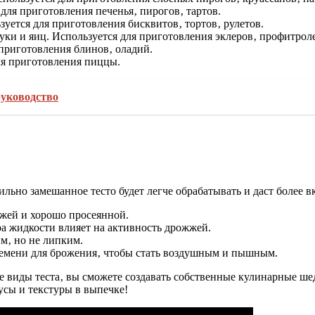
 для приготовления печенья‚ пирогов‚ тартов.
ьзуется для приготовления бисквитов‚ тортов‚ рулетов.
муки и яиц. Используется для приготовления эклеров‚ профитроле
 приготовления блинов‚ оладий.
для приготовления пиццы.
руководство
льно замешанное тесто будет легче обрабатывать и даст более в
ежей и хорошо просеянной.
ра жидкости влияет на активность дрожжей.
им‚ но не липким.
ремени для брожения‚ чтобы стать воздушным и пышным.
ые виды теста‚ вы сможете создавать собственные кулинарные ш
усы и текстуры в выпечке!