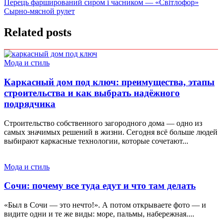
Навигация
Перець фарширований сиром і часником — «Світлофор»
Сырно-мясной рулет
по
записям
Related posts
Мода и стиль
Каркасный дом под ключ: преимущества, этапы
строительства и как выбрать надёжного
подрядчика
Строительство собственного загородного дома — одно из
самых значимых решений в жизни. Сегодня всё больше людей
выбирают каркасные технологии, которые сочетают...
Мода и стиль
Сочи: почему все туда едут и что там делать
«Был в Сочи — это нечто!». А потом открываете фото — и
видите одни и те же виды: море, пальмы, набережная....