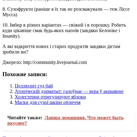
8. Сухофрукти (раніше я їх так не розсмакували — теж Ліссе
Мусса)
10. Імбир в різних варіантах — свіжий і в порошку. Робить
куди цікавіше смак будь-яких напоїв (завдяки Белоніке і
Insanity).
А які відкриття нових і старих продуктів завдяки дієтам
зробили ви?
Джерело: http://community.livejournal.com
Похожие записи:
Целлюлит гуд бай
Атопіческій дэрматыт: галоўнае — вера ў акрыянне
Холестерин отрегулируют яблоки
Маски для сухої шкіри обличчя
Читайте также:
Лапша домашняя. Что может быть
вкуснее?