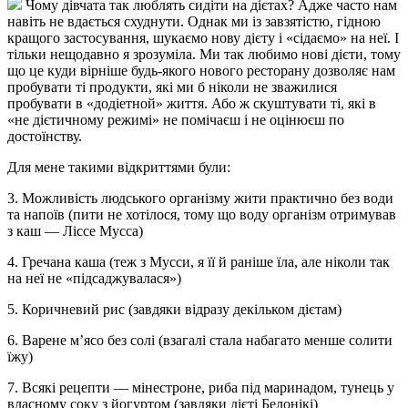
Чому дівчата так люблять сидіти на дієтах? Адже часто нам
навіть не вдається схуднути. Однак ми із завзятістю, гідною
кращого застосування, шукаємо нову дієту і «сідаємо» на неї. І
тільки нещодавно я зрозуміла. Ми так любимо нові дієти, тому
що це куди вірніше будь-якого нового ресторану дозволяє нам
пробувати ті продукти, які ми б ніколи не зважилися
пробувати в «додіетной» життя. Або ж скуштувати ті, які в
«не дієтичному режимі» не помічаєш і не оцінюєш по
достоїнству.
Для мене такими відкриттями були:
3. Можливість людського організму жити практично без води
та напоїв (пити не хотілося, тому що воду організм отримував
з каш — Ліссе Мусса)
4. Гречана каша (теж з Мусси, я її й раніше їла, але ніколи так
на неї не «підсаджувалася»)
5. Коричневий рис (завдяки відразу декільком дієтам)
6. Варене м’ясо без солі (взагалі стала набагато менше солити
їжу)
7. Всякі рецепти — мінестроне, риба під маринадом, тунець у
власному соку з йогуртом (завдяки дієті Белонікі)