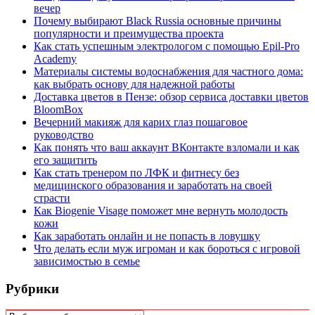
вечер
Почему выбирают Black Russia основные причины
популярности и преимущества проекта
Как стать успешным электрологом с помощью Epil-Pro
Academy
Материалы системы водоснабжения для частного дома:
как выбрать основу для надежной работы
Доставка цветов в Пензе: обзор сервиса доставки цветов
BloomBox
Вечерний макияж для карих глаз пошаговое
руководство
Как понять что ваш аккаунт ВКонтакте взломали и как
его защитить
Как стать тренером по ЛФК и фитнесу без
медицинского образования и заработать на своей
страсти
Как Biogenie Visage поможет мне вернуть молодость
кожи
Как заработать онлайн и не попасть в ловушку
Что делать если муж игроман и как бороться с игровой
зависимостью в семье
Рубрики