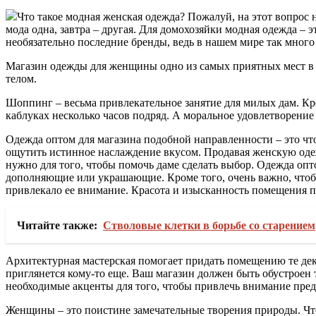
Что такое модная женская одежда? Пожалуй, на этот вопрос 
мода одна, завтра – другая. Для домохозяйки модная одежда – э
необязательно последние бренды, ведь в нашем мире так много
Магазин одежды для женщины одно из самых приятных мест в бо
телом.
Шоппинг – весьма привлекательное занятие для милых дам. Кр
каблуках несколько часов подряд. А моральное удовлетворение
Одежда оптом для магазина подобной направленности – это чт
ощутить истинное наслаждение вкусом. Продавая женскую одежд
нужно для того, чтобы помочь даме сделать выбор. Одежда опт
дополняющие или украшающие. Кроме того, очень важно, чтобы
привлекало ее внимание. Красота и изысканность помещения 
Читайте также:
Стволовые клетки в борьбе со старением
Архитектурная мастерская помогает придать помещению те дек
приглянется кому-то еще. Ваш магазин должен быть обустроен т
необходимые акценты для того, чтобы привлечь внимание пред
Женщины – это поистине замечательные творения природы. Что