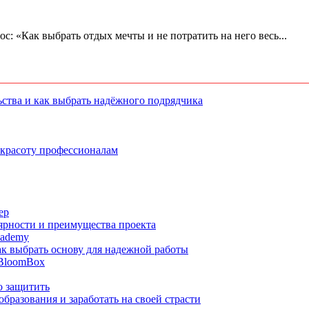
ос: «Как выбрать отдых мечты и не потратить на него весь...
ства и как выбрать надёжного подрядчика
 красоту профессионалам
ер
ярности и преимущества проекта
cademy
ак выбрать основу для надежной работы
 BloomBox
о защитить
бразования и заработать на своей страсти