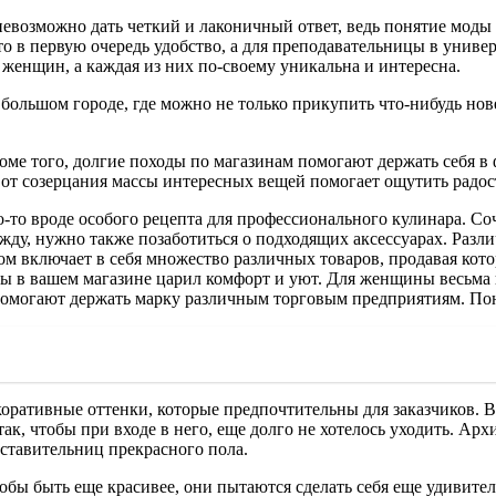
невозможно дать четкий и лаконичный ответ, ведь понятие моды
то в первую очередь удобство, а для преподавательницы в универ
 женщин, а каждая из них по-своему уникальна и интересна.
льшом городе, где можно не только прикупить что-нибудь новен
оме того, долгие походы по магазинам помогают держать себя в 
 от созерцания массы интересных вещей помогает ощутить радос
о-то вроде особого рецепта для профессионального кулинара. С
у, нужно также позаботиться о подходящих аксессуарах. Различ
ом включает в себя множество различных товаров, продавая кот
 в вашем магазине царил комфорт и уют. Для женщины весьма ва
помогают держать марку различным торговым предприятиям. Пон
оративные оттенки, которые предпочтительны для заказчиков. В
ак, чтобы при входе в него, еще долго не хотелось уходить. Ар
ставительниц прекрасного пола.
бы быть еще красивее, они пытаются сделать себя еще удивите