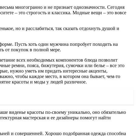
 весьма многогранно и не признает однозначности. Сегодня
ситете – это строгость и классика. Модные вещи – это вовсе
ькое, но и расслабиться, так сказать отдохнуть душой и
форме. Пусть хоть один мужчина попробует походить на
ть от покупок в полной мере.
очетание всех необходимых компонентов блюда позволит
ные ремни, пояса, бижутерия, сумочки или белье – все это
орые, нужно уметь им придать интересные акценты,
жно, чтобы каждое место, в котором она бывает, чем-то
ятие красоты и моды у людей различное.
аше виденье красоты по-своему уникально, оно обязательно
хитектурная мастерская и ее дизайнеры помогут найти
льней и совершенней. Хорошо подобранная одежда способна