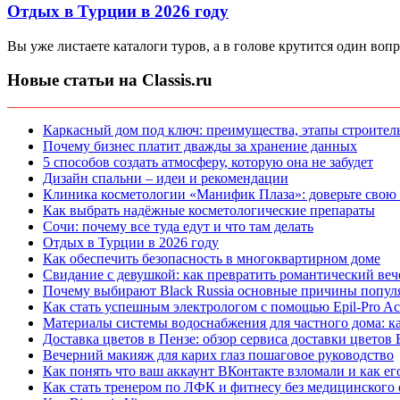
Отдых в Турции в 2026 году
Вы уже листаете каталоги туров, а в голове крутится один вопр
Новые статьи на Classis.ru
Каркасный дом под ключ: преимущества, этапы строитель
Почему бизнес платит дважды за хранение данных
5 способов создать атмосферу, которую она не забудет
Дизайн спальни – идеи и рекомендации
Клиника косметологии «Манифик Плаза»: доверьте свою
Как выбрать надёжные косметологические препараты
Сочи: почему все туда едут и что там делать
Отдых в Турции в 2026 году
Как обеспечить безопасность в многоквартирном доме
Свидание с девушкой: как превратить романтический веч
Почему выбирают Black Russia основные причины попул
Как стать успешным электрологом с помощью Epil-Pro A
Материалы системы водоснабжения для частного дома: к
Доставка цветов в Пензе: обзор сервиса доставки цветов
Вечерний макияж для карих глаз пошаговое руководство
Как понять что ваш аккаунт ВКонтакте взломали и как ег
Как стать тренером по ЛФК и фитнесу без медицинского о