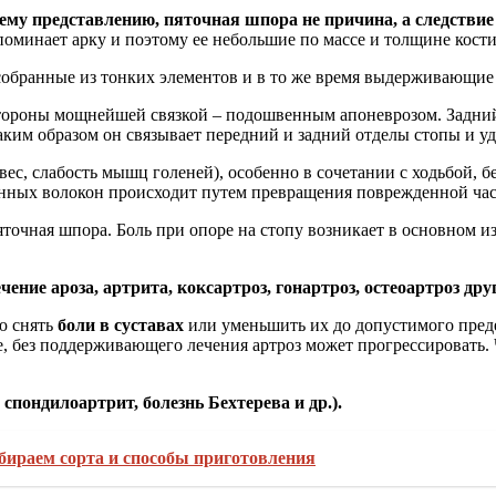
у представлению, пяточная шпора не причина, а следствие 
оминает арку и поэтому ее небольшие по массе и толщине кост
обранные из тонких элементов и в то же время выдерживающие 
стороны мощнейшей связкой – подошвенным апоневрозом. Задни
Таким образом он связывает передний и задний отделы стопы и у
 вес, слабость мышц голеней), особенно в сочетании с ходьбой
енных волокон происходит путем превращения поврежденной част
точная шпора. Боль при опоре на стопу возникает в основном из
чение ароза, артрита, коксартроз, гонартроз, остеоартроз дру
ю снять
боли в суставах
или уменьшить их до допустимого преде
ее, без поддерживающего лечения артроз может прогрессировать.
спондилоартрит, болезнь Бехтерева и др.).
бираем сорта и способы приготовления