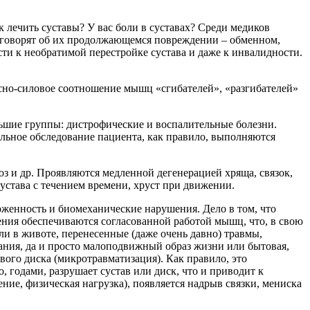
ак лечить суставы? У вас боли в суставах? Среди медиков
говорят об их продолжающемся повреждении – обменном,
сти к необратимой перестройке сустава и даже к инвалидности.
сно-силовое соотношение мышц «сгибателей», «разгибателей»
льшие группы: дистрофические и воспалительные болезни.
льное обследование пациента, как правило, выполняются
оз и др. Проявляются медленной дегенерацией хряща, связок,
устава с течением времени, хруст при движении.
оженность и биомеханические нарушения. Дело в том, что
ния обеспечиваются согласованной работой мышц, что, в свою
и в животе, перенесенные (даже очень давно) травмы,
вания, да и просто малоподвижный образ жизни или бытовая,
ого диска (микротравматизация). Как правило, это
 годами, разрушает сустав или диск, что и приводит к
ние, физическая нагрузка), появляется надрыв связки, мениска