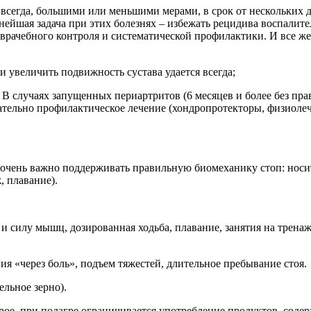
 всегда, большими или меньшими мерами, в срок от нескольких д
ейшая задача при этих болезнях – избежать рецидива воспалите
 врачебного контроля и систематической профилактики. И все ж
и увеличить подвижность сустава удается всегда;
В случаях запущенных периартритов (6 месяцев и более без пра
лательно профилактическое лечение (хондропротекторы, физиолеч
 очень важно поддерживать правильную биомеханику стоп: носи
, плавание).
силу мышц, дозированная ходьба, плавание, занятия на тренаже
я «через боль», подъем тяжестей, длительное пребывание стоя.
ельное зерно).
ое, при подагре ограничивается употребление продуктов, содер