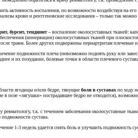
ить активность воспаления, по возможности воздействуя на его
анализы крови и рентгеновские исследования – только так можн
ит, бурсит, тендинит
– воспаление околосуставных тканей: кап
обеспечения (иннервации) околосуставных тканей при плоскост
осле травм. Более других подвержены периартритам плечевые и
чение подвижности плеча (невозможно поднять руку или завести
зднее и их похудание, болевые точки в области плечевого сустава
бласти ягодицы и/или бедре, тянущие
боли в суставах
по ходу н
не в позе «лягушки» пострадавшее бедро не отводится), возможн
 ревматологу, т.к. с течением заболевания околосуставные тка
 подвижности сустава.
чение 1-3 недель удается снять боль и улучшить подвижность су