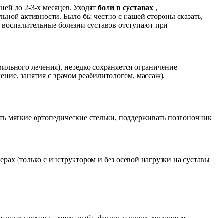
ней до 2-3-х месяцев. Уходят
боли в суставах
,
льной активности. Было бы честно с нашей стороны сказать,
е воспалительные болезни суставов отступают при
вильного лечения), нередко сохраняется ограничение
ение, занятия с врачом реабилитологом, массаж).
ть мягкие ортопедические стельки, поддерживать позвоночник
рах (только с инструктором и без осевой нагрузки на суставы
жащих пурины – мясо, рыба, фасоль и горох, молочные