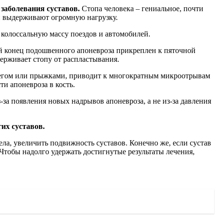
заболевания суставов.
Стопа человека – гениальное, почти
и выдерживают огромную нагрузку.
колоссальную массу поездов и автомобилей.
й конец подошвенного апоневроза прикреплен к пяточной
держивает стопу от распластывания.
, бегом или прыжками, приводит к многократным микроотрывам
и апоневроза в кость.
-за появления новых надрывов апоневроза, а не из-за давления
гих суставов.
ла, увеличить подвижность суставов. Конечно же, если сустав
 Чтобы надолго удержать достигнутые результаты лечения,