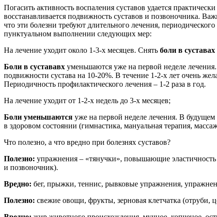
Погасить активность воспаления суставов удается практически
восстанавливается подвижность суставов и позвоночника. Важн
что эти болезни требуют длительного лечения, периодического
пунктуальном выполнении следующих мер:
На лечение уходит около 1-3-х месяцев. Снять
боли в суставах
Боли в сустававх
уменьшаются уже на первой неделе лечения. 
подвижности сустава на 10-20%. В течение 1-2-х лет очень же
Периодичность профилактического лечения – 1-2 раза в год.
На лечение уходит от 1-2-х недель до 3-х месяцев;
Боли уменьшаются
уже на первой неделе лечения. В будущем
в здоровом состоянии (гимнастика, мануальная терапия, массаж
Что полезно, а что вредно при болезнях суставов?
Полезно:
упражнения – «тянучки», повышающие эластичность и 
и позвоночник).
Вредно:
бег, прыжки, теннис, рывковые упражнения, упражнени
Полезно:
свежие овощи, фрукты, зерновая клетчатка (отруби, ц
Вредно:
жир животного происхождения, мучное, копченое, остр