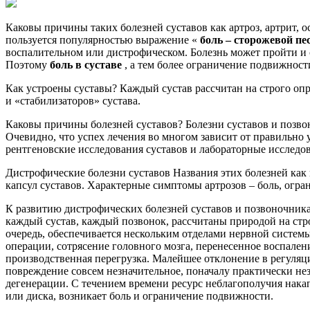
Каковы причины таких болезней суставов как артроз, артрит, о
пользуется популярностью выражение «
боль – сторожевой пе
воспалительном или дистрофическом. Болезнь может пройти и с
Поэтому
боль в суставе
, а тем более ограничение подвижности
Как устроены суставы? Каждый сустав рассчитан на строго оп
и «стабилизаторов» сустава.
Каковы причины болезней суставов? Болезни суставов и позвон
Очевидно, что успех лечения во многом зависит от правильно
рентгеновские исследования суставов и лабораторные исследо
Дистрофические болезни суставов Названия этих болезней как 
капсул суставов. Характерные симптомы артрозов – боль, огра
К развитию дистрофических болезней суставов и позвоночника,
каждый сустав, каждый позвонок, рассчитаны природой на стр
очередь, обеспечивается нескольким отделами нервной систем
операции, сотрясение головного мозга, перенесенное воспален
производственная перегрузка. Малейшее отклонение в регуляц
повреждение совсем незначительное, поначалу практически нез
дегенерации. С течением времени ресурс неблагополучия накап
или диска, возникает боль и ограничение подвижности.