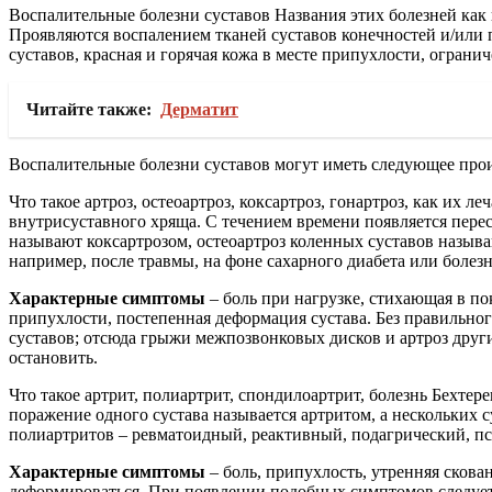
Воспалительные болезни суставов Названия этих болезней как п
Проявляются воспалением тканей суставов конечностей и/или п
суставов, красная и горячая кожа в месте припухлости, огран
Читайте также:
Дерматит
Воспалительные болезни суставов могут иметь следующее про
Что такое артроз, остеоартроз, коксартроз, гонартроз, как их ле
внутрисуставного хряща. С течением времени появляется перес
называют коксартрозом, остеоартроз коленных суставов назыв
например, после травмы, на фоне сахарного диабета или боле
Характерные симптомы
– боль при нагрузке, стихающая в по
припухлости, постепенная деформация сустава. Без правильног
суставов; отсюда грыжи межпозвонковых дисков и артроз други
остановить.
Что такое артрит, полиартрит, спондилоартрит, болезнь Бехтере
поражение одного сустава называется артритом, а нескольких 
полиартритов – ревматоидный, реактивный, подагрический, пс
Характерные симптомы
– боль, припухлость, утренняя скова
деформироваться. При появлении подобных симптомов следует н