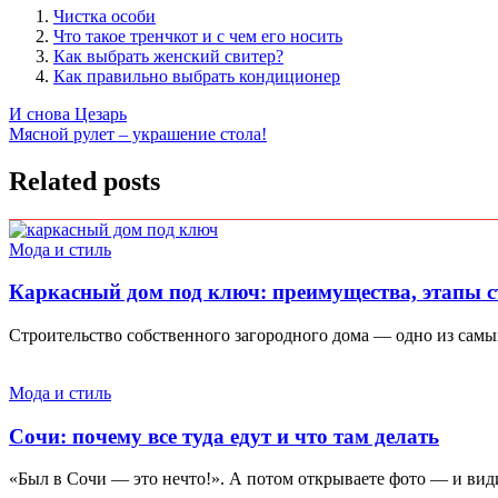
Чистка особи
Что такое тренчкот и с чем его носить
Как выбрать женский свитер?
Как правильно выбрать кондиционер
Навигация
И снова Цезарь
Мясной рулет – украшение стола!
по
записям
Related posts
Мода и стиль
Каркасный дом под ключ: преимущества, этапы с
Строительство собственного загородного дома — одно из самы
Мода и стиль
Сочи: почему все туда едут и что там делать
«Был в Сочи — это нечто!». А потом открываете фото — и видит