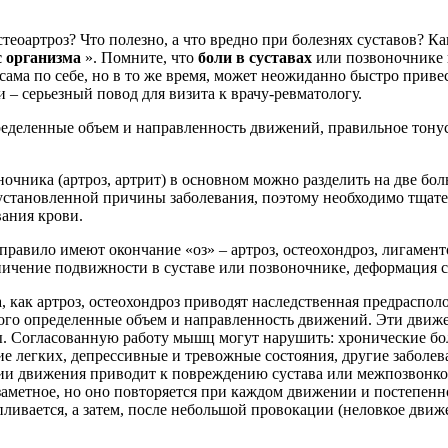
стеоартроз? Что полезно, а что вредно при болезнях суставов? К
с организма
». Помните, что
боли в суставах
или позвоночнике 
ама по себе, но в то же время, может неожиданно быстро приве
 – серьезный повод для визита к врачу-ревматологу.
ределенные объем и направленность движений, правильное тону
очника (артроз, артрит) в основном можно разделить на две бо
 установленной причины заболевания, поэтому необходимо тщате
вания крови.
правило имеют окончание «оз» – артроз, остеохондроз, лигамент
ничение подвижности в суставе или позвоночнике, деформация с
 как артроз, остеохондроз приводят наследственная предраспол
ого определенные объем и направленность движений. Эти движе
ы. Согласованную работу мышц могут нарушить: хронические бол
ие легких, депрессивные и тревожные состояния, другие заболе
ии движения приводит к повреждению сустава или межпозвонков
аметное, но оно повторяется при каждом движении и постепенно,
ливается, а затем, после небольшой провокации (неловкое движе