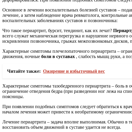
Основное в лечении воспалительных болезней суставов – подав
лечение, а затем наблюдение врача ревматолога, контрольные 
воспалительных заболеваниях суставов и позвоночника:
Что такое периартрит, бурсит, тендинит, как их лечат?
Периартр
всего служат механическая перегрузка и нарушение нервного 
искривлении позвоночника, грыжах межпозвонковых дисков, п
Характерные симптомы плечелопаточного периартрита – ограни
движения, ночные
боли в суставах
, слабость мышц руки, а по
Читайте также:
Ожирение и избыточный вес
Характерные симптомы тазобедренного периартрита – боль в о
ограничение отведения бедра (при разведении ног лежа на спи
поясницы.
При появлении подобных симптомов следует обратиться к врачу
началом лечения может привести к необратимому ограничению
Лечение периартрита – задача вполне выполнимая. Обычно в те
восстановить объем движений в суставе удается не всегда.