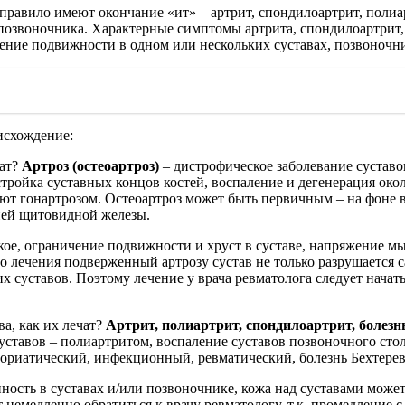
равило имеют окончание «ит» – артрит, спондилоартрит, полиарт
озвоночника. Характерные симптомы артрита, спондилоартрит, п
ичение подвижности в одном или нескольких суставах, позвоночн
исхождение:
чат?
Артроз (остеоартроз)
– дистрофическое заболевание суставо
тройка суставных концов костей, воспаление и дегенерация око
ают гонартрозом. Остеоартроз может быть первичным – на фоне
зней щитовидной железы.
кое, ограничение подвижности и хруст в суставе, напряжение м
о лечения подверженный артрозу сустав не только разрушается 
х суставов. Поэтому лечение у врача ревматолога следует начат
ва, как их лечат?
Артрит, полиартрит, спондилоартрит, болезн
суставов – полиартритом, воспаление суставов позвоночного ст
ориатический, инфекционный, ревматический, болезнь Бехтерев
нность в суставах и/или позвоночнике, кожа над суставами може
емедленно обратиться к врачу ревматологу, т.к. промедление с