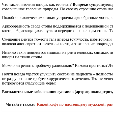
Что такое пяточная шпора, как ее лечат?
Вопреки существующем
совершенное творение природы. По своему строению стопа нап
Подобно человеческим стопам устроены аркообразные мосты, с
Аркообразность свода стопы поддерживается с подошвенной 
кости, а 6 расходящихся пучком передних – к пальцам стопы. 
Смещение центра тяжести тела вперед (сутулость, избыточный
волокон апоневроза от пяточной кости, а заживление поврежд
Именно так и появляется видимая на рентгеновских снимках пя
шпоры на ткани стопы.
Можно ли решить проблему радикально? Каковы прогнозы?
Ле
Почти всегда удается улучшить состояние пациента – полность
не разрушен и не требует хирургического лечения. Тем не мен
потребуются следующие меры:
Воспалительные заболевания суставов (артрит, полиартрит, 
Читайте также:
Какой кофе по‑настоящему мужской: раз