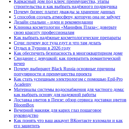
Каркасный дом под ключ: преимущества, этапы
строительства и как выбрать надёжного подрядчика
Почему бизнес платит дважды за хранение данных
5 способов создать атмосферу, которую она не забудет
Дизайн спальни – идеи и рекомендации
Клиника косметологии «Манифик Плаза»: доверьте
свою красоту профессионалам
Как выбрать надёжные косметологические препараты
Сочи: почему все туда едут и что там делать
Отдых в Турции в 2026 году
Как обеспечить безопасность в многоквартирном доме
Свидание с девушкой: как превратить романтический
вечер
Почему выбирают Black Russia основные причины
популярности и преимущества проекта
Как стать успешным электрологом с помощью Epil-Pro
Academy
Материалы системы водоснабжения для частного дома:
как выбрать основу для надежной работы
Доставка цветов в Пензе: обзор сервиса доставки цветов
BloomBox
Вечерний макияж для карих глаз пошаговое
руководство
Как понять что ваш аккаунт ВКонтакте взломали и как
его защитить