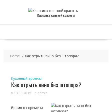
Skip
to
content
Классика женской красоты
Home
Как отрыть вино без штопора?
Кухонный арсенал
Как отрыть вино без штопора?
13.03.2015
admin
Время от времени