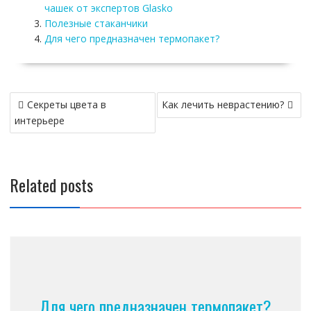
чашек от экспертов Glasko
Полезные стаканчики
Для чего предназначен термопакет?
Навигация
Секреты цвета в
Как лечить неврастению?
по
интерьере
записям
Related posts
Для чего предназначен термопакет?