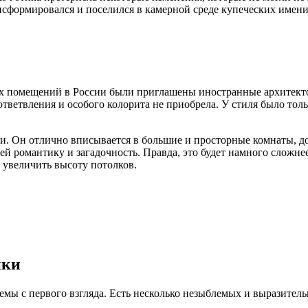
нсформировался и поселился в камерной среде купеческих имен
х помещений в России были приглашены иностранные архитектор
ответвления и особого колорита не приобрела. У стиля было тол
ки. Он отлично вписывается в большие и просторные комнаты, д
 романтику и загадочность. Правда, это будет намного сложнее
 увеличить высоту потолков.
ики
мы с первого взгляда. Есть несколько незыблемых и выразитель