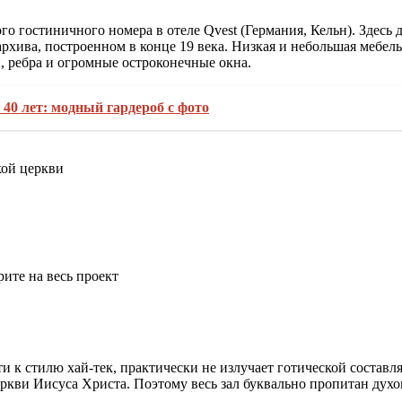
го гостиничного номера в отеле Qvest (Германия, Кельн). Здесь
рхива, построенном в конце 19 века. Низкая и небольшая мебел
, ребра и огромные остроконечные окна.
40 лет: модный гардероб с фото
кой церкви
ите на весь проект
 к стилю хай-тек, практически не излучает готической составл
кви Иисуса Христа. Поэтому весь зал буквально пропитан духо