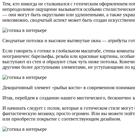
Тем, кто никогда не сталкивался с готическим оформлением пом
непреодолимое ощущение вызывается особыми стилистическими
— они могут быть округлыми или удлиненными, а также украш
невозможно, сводчатый аспект может быть создан искусственн
Сводчатые потолки и высокие вытянутые окна — атрибуты гот
Если говорить о готике в глобальном масштабе, стены комнат
неограничен: барельефы, резьба или красивые картины, особы
выступают из стен и образуют стык чуть ниже потолка. Конечн
другими более доступными элементами, не уступающими по кр
Декоративный элемент «рыбьи кости» в современном пониман
Итак, перейдем к созданию нашего мистического, бесконечно з
И начинать следует с полов, которые в готическом стиле могу
фантастическую мозаику, просто огромен. Или вы можете пой
или приобрести покрытие с соответствующим дизайном.