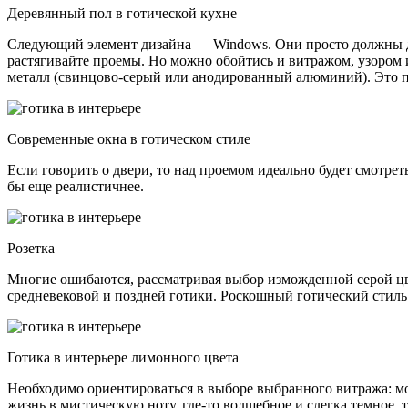
Деревянный пол в готической кухне
Следующий элемент дизайна — Windows. Они просто должны дел
растягивайте проемы. Но можно обойтись и витражом, узором
металл (свинцово-серый или анодированный алюминий). Это п
Современные окна в готическом стиле
Если говорить о двери, то над проемом идеально будет смотре
бы еще реалистичнее.
Розетка
Многие ошибаются, рассматривая выбор изможденной серой цвет
средневековой и поздней готики. Роскошный готический стиль 
Готика в интерьере лимонного цвета
Необходимо ориентироваться в выборе выбранного витража: мо
жизнь в мистическую ноту, где-то волшебное и слегка темное, 