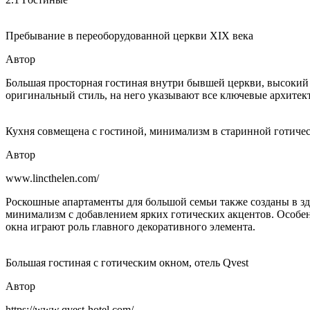
Пребывание в переоборудованной церкви XIX века
Автор
Большая просторная гостиная внутри бывшей церкви, высокий 
оригинальный стиль, на него указывают все ключевые архитек
Кухня совмещена с гостиной, минимализм в старинной готиче
Автор
www.lincthelen.com/
Роскошные апартаменты для большой семьи также созданы в зд
минимализм с добавлением ярких готических акцентов. Особен
окна играют роль главного декоративного элемента.
Большая гостиная с готическим окном, отель Qvest
Автор
https://www.qvest-hotel.com/