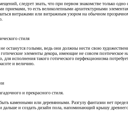
ещений, следует знать, что при первом знакомстве только одно 
 приемами, то есть великолепными архитектурными элементами
аться витражами или витражным узором на обычном прозрачном
о.
ического стиля
ы не останутся голыми, ведь они должны нести свою художеств
е готические элементы декора, имеющие не совсем поэтическое 
о, для исполнения такого готического перфекционизма потребует
асоте и величию.
ии
агадочного и прекрасного стиля.
т быть каменными или деревянными. Разгулу фантазии нет предел
ти дальше и создать дизайн пола, напоминающий крышу древне