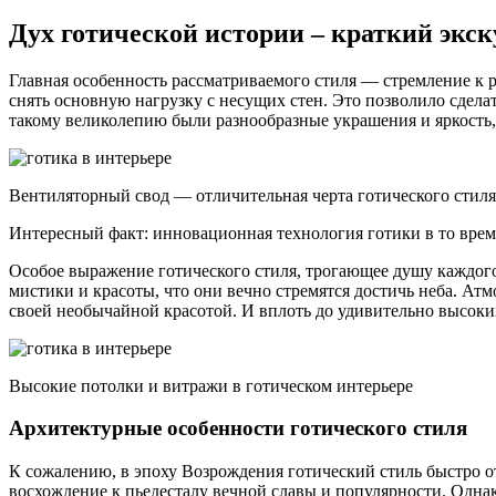
Дух готической истории – краткий экск
Главная особенность рассматриваемого стиля — стремление к
снять основную нагрузку с несущих стен. Это позволило сдела
такому великолепию были разнообразные украшения и яркость, 
Вентиляторный свод — отличительная черта готического стиля
Интересный факт: инновационная технология готики в то врем
Особое выражение готического стиля, трогающее душу каждого,
мистики и красоты, что они вечно стремятся достичь неба. Ат
своей необычайной красотой. И вплоть до удивительно высоки
Высокие потолки и витражи в готическом интерьере
Архитектурные особенности готического стиля
К сожалению, в эпоху Возрождения готический стиль быстро от
восхождение к пьедесталу вечной славы и популярности. Однак