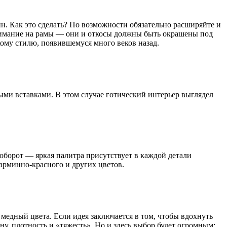
. Как это сделать? По возможности обязательно расширяйте и
внимание на рамы — они и откосы должны быть окрашены под
ому стилю, появившемуся много веков назад.
ыми вставками. В этом случае готический интерьер выглядел
оборот — яркая палитра присутствует в каждой детали
арминно-красного и других цветов.
едный цвета. Если идея заключается в том, чтобы вдохнуть
ну, плотность и «тяжесть». Но и здесь выбор будет огромным: