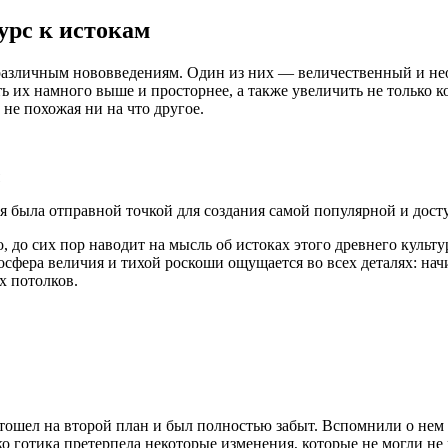
урс к истокам
 различным нововведениям. Один из них — величественный и н
ть их намного выше и просторнее, а также увеличить не только 
не похожая ни на что другое.
я была отправной точкой для создания самой популярной и дос
 до сих пор наводит на мысль об истоках этого древнего культу
мосфера величия и тихой роскоши ощущается во всех деталях: на
х потолков.
ошел на второй план и был полностью забыт. Вспомнили о нем т
о готика претерпела некоторые изменения, которые не могли не 