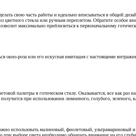
ать свою часть работы и идеально вписываться в общий дизайн
 из цветного стекла или ручным переплетом. Обратите особое 
озволит максимально приблизиться к первоначальному готическ
ться окно-роза или его искусная имитация с настоящими витражн
овой палитры в готическом стиле. Оказывается, все как раз на
получится при использовании лимонного, голубого, зеленого, к
жно использовать малиновый, фиолетовый, ультрамариновый и м
то при выборе цвета необходимо обращать внимание на его глуби