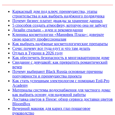
Каркасный дом под ключ: преимущества, этапы
строительства и как выбрать надёжного подрядчика
Почему бизнес платит дважды за хранение данных
5 способов создать атмосферу, которую она не забудет
Дизайн спальни – идеи и рекомендации
Клиника косметологии «Манифик Плаза»: доверьте
свою красоту профессионалам
Как выбрать надёжные косметологические препараты
Сочи: почему все туда едут и что там делать
Отдых в Турции в 2026 году
Как обеспечить безопасность в многоквартирном доме
Свидание с девушкой: как превратить романтический
вечер
Почему выбирают Black Russia основные причины
популярности и преимущества проекта
Как стать успешным электрологом с помощью Epil-Pro
Academy
Материалы системы водоснабжения для частного дома:
как выбрать основу для надежной работы
Доставка цветов в Пензе: обзор сервиса доставки цветов
BloomBox
Вечерний макияж для карих глаз пошаговое
руководство