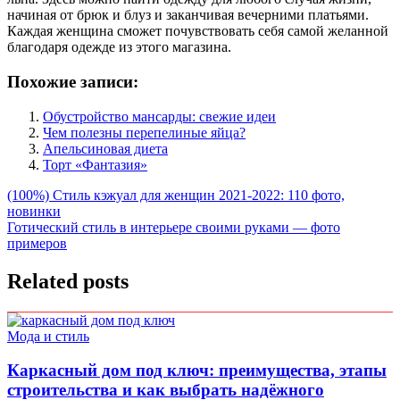
начиная от брюк и блуз и заканчивая вечерними платьями.
Каждая женщина сможет почувствовать себя самой желанной
благодаря одежде из этого магазина.
Похожие записи:
Обустройство мансарды: свежие идеи
Чем полезны перепелиные яйца?
Апельсиновая диета
Торт «Фантазия»
Навигация
(100%) Стиль кэжуал для женщин 2021-2022: 110 фото,
новинки
по
Готический стиль в интерьере своими руками — фото
записям
примеров
Related posts
Мода и стиль
Каркасный дом под ключ: преимущества, этапы
строительства и как выбрать надёжного