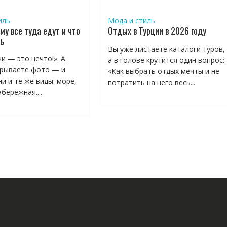
иль
Мода и стиль
му все туда едут и что
Отдых в Турции в 2026 году
ть
Вы уже листаете каталоги туров,
и — это нечто!». А
а в голове крутится один вопрос:
рываете фото — и
«Как выбрать отдых мечты и не
и и те же виды: море,
потратить на него весь...
бережная....