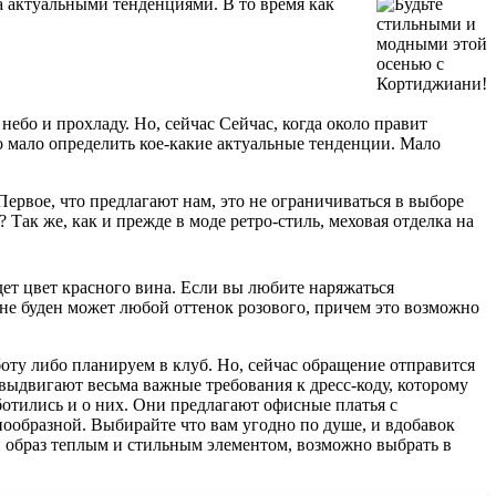
а актуальными тенденциями. В то время как
ебо и прохладу. Но, сейчас Сейчас, когда около правит
о мало определить кое-какие актуальные тенденции. Мало
рвое, что предлагают нам, это не ограничиваться в выборе
ак же, как и прежде в моде ретро-стиль, меховая отделка на
т цвет красного вина. Если вы любите наряжаться
оне буден может любой оттенок розового, причем это возможно
боту либо планируем в клуб. Но, сейчас обращение отправится
и выдвигают весьма важные требования к дресс-коду, которому
ботились и о них. Они предлагают офисные платья с
нообразной. Выбирайте что вам угодно по душе, и вдобавок
й образ теплым и стильным элементом, возможно выбрать в