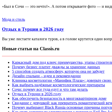
«Был в Сочи — это нечто!». А потом открываете фото — и видит
Мода и стиль
Отдых в Турции в 2026 году
Вы уже листаете каталоги туров, а в голове крутится один вопр
Новые статьи на Classis.ru
Каркасный дом под ключ: преимущества, этапы строитель
Почему бизнес платит дважды за хранение данных
5 способов создать атмосферу, которую она не забудет
Дизайн спальни – идеи и рекомендации
Клиника косметологии «Манифик Плаза»: доверьте свою
Как выбрать надёжные косметологические препараты
Сочи: почему все туда едут и что там делать
Отдых в Турции в 2026 году
Как обеспечить безопасность в многоквартирном доме
Свидание с девушкой: как превратить романтический веч
Почему выбирают Black Russia основные причины попул
Как стать успешным электрологом с помощью Epil-Pro A