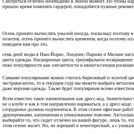
Смотреться отлично необходимо в любой момент. Но чтобы наря
пришло время поменять гардероб, понадобятся нужные рекомен
Осень принято вычислять унылой иногда, поскольку поэтому в 
позитив, осень принято вычислять временем, когда поэтому ну
поведаем вам про это.
семь дней моды в Нью-Йорке, Лондоне, Париже и Милане нагля
цвета одежды. Насыщенные цвета, триумфальное возвращение к
пике популярности как элегантности и квинтэссенция роскоши
Самыми популярными можно считать бирюзовый и золотой цвет.
экстравагантно, то в текущем году вы можете выбрать металли
даже верхняя одежда. Также будет популярным всеми известное
Всем известно такое наименование как дресс-код. Значительно
не о клубе и как в том направлении наряжаться, а о дресс-код
сотрудники должны подчиняться. В этом сезоне офисные работн
драпировками, капюшонам и уникальными поясами.
Актуальная
выбирайте то, что сидит отлично на вашей фигуре, лишь то, ч
этом сезоне жилет. Но, не хороший и неинтересный, а с уникал