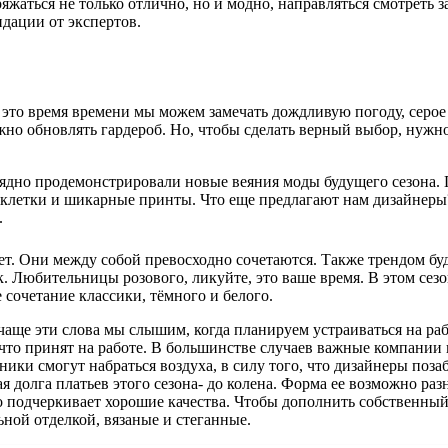
жаться не только отлично, но и модно, направляться смотреть з
дации от экспертов.
это время времени мы можем замечать дождливую погоду, серое н
жно обновлять гардероб. Но, чтобы сделать верный выбор, нужн
дно продемонстрировали новые веяния моды будущего сезона. Пе
летки и шикарные принты. Что еще предлагают нам дизайнеры? Т
.
 Они между собой превосходно сочетаются. Также трендом буде
к. Любительницы розового, ликуйте, это ваше время. В этом сез
 сочетание классики, тёмного и белого.
 чаще эти слова мы слышим, когда планируем устраиваться на ра
е, что принят на работе. В большинстве случаев важные компани
ики смогут набраться воздуха, в силу того, что дизайнеры поза
 долга платьев этого сезона- до колена. Форма ее возможно раз
то подчеркивает хорошие качества. Чтобы дополнить собственны
ьной отделкой, вязаные и стеганные.