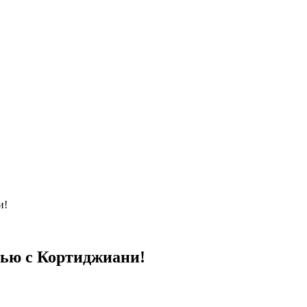
и!
нью с Кортиджиани!