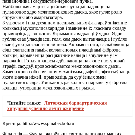
пазваночніка і сасудзістай-нервовага пучка.
Найбольшыя амартызацыйныя функцыі падаюць на
пульпозное ядро ​​межпозвонковых дыска, якое гуляе ролю
спружыны або амартызатара.
З узростам і пад дзеяннем неспрыяльных фактараў зніжэнне
колькасці мукополисахаридов і змяненне іх якаснага складу
прыводзіць да зніжэння ўтрымання вадкасці ў ядры. Ядро
губляе свае ўласцівасці геля, сам дыск вытанчаецца і губляе
свае функцыі эластычнай цела. Акрамя гэтага, саслабляюцца
сілы счаплення паміж коллагеновых пласцінамі фіброзна
кольцы, адбываецца расцяжэнне кальца і з’яўленне ў ім
паражнін. Гэтыя працэсы адбываюцца на фоне паступовай
атрафіі сасудаў, кровоснабжается межпозвонковых дыскі.
Замена кровазабеспячэння механізмам дыфузіі, эфектыўнасць
якога значна ніжэй, прыводзіць да сур’ёзных змен
пульпозного ядра. Узнікаюць расколіны і парывы ​​ў фіброзна
кольцы, утворацца межпозвонковых грыжы.
Читайте также:
Литовская бариартрическая
хирургия успешно лечит ожирение
Крыніца: http://www.spinabezboli.ru
Філатэлія — Фауна , жывёльны свет на паштовых марках