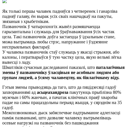
Як толькі першы чалавек падняўся з четверенек і ганарліва
падняў галаву, ён вырак усіх сваіх нашчадкаў на пакуты,
звязаныя з хрыбетнікам.
Пазваночнік ў чатырохногіх жывёл размяшчаецца
гарызантальна і служыць для ўраўнаважвання ўсіх частак
цела. Такі пазваночнік доўга застаецца ў ідэальным стане,
можа вытрымаць любы стрэс, напружанне і ўздзеянне
неспрыяльных фактараў.
У чалавека пазваночнік стаў служыць у якасці стрыжня, ​​або
калоны, і ператварыўся ў тую частку цела, якую вельмі лёгка
вывесці з ладу.
Шматлікія сучасныя даследаванні паказалі, што
паталагічныя
змены ў пазваночніку ўласцівыя не асобным людзям або
групам людзей, а ўсяму чалавецтву, як біялагічнаму віду.
Гэтыя змены прыводзяць да таго, што да пяцідзесяці гадоў
захворваннямі ад
асьцеахандроза
пакутуюць прыблізна 80%
мужчын і 60% жанчын, а пачатак клінічных праяў хваробы
падае на самы працаздольны перыяд жыцця, у сярэднім на 35
гадоў.
Межпозвонковых дыск забяспечвае падтрыманне адлегласці
паміж пазванкамі, што дазваляе чалавеку вытрымліваць
осевые нагрузкі на пазваночнік без пашкоджання