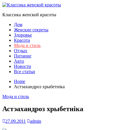
Skip
to
Классика женской красоты
content
Дом
Женские секреты
Здоровье
Красота
Мода и стиль
Отдых
Питание
Авто
Новости
Все статьи
Home
Астэахандроз хрыбетніка
Мода и стиль
Астэахандроз хрыбетніка
27.09.2011
admin