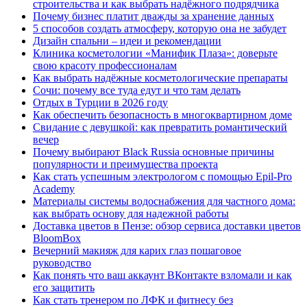
строительства и как выбрать надёжного подрядчика
Почему бизнес платит дважды за хранение данных
5 способов создать атмосферу, которую она не забудет
Дизайн спальни – идеи и рекомендации
Клиника косметологии «Манифик Плаза»: доверьте
свою красоту профессионалам
Как выбрать надёжные косметологические препараты
Сочи: почему все туда едут и что там делать
Отдых в Турции в 2026 году
Как обеспечить безопасность в многоквартирном доме
Свидание с девушкой: как превратить романтический
вечер
Почему выбирают Black Russia основные причины
популярности и преимущества проекта
Как стать успешным электрологом с помощью Epil-Pro
Academy
Материалы системы водоснабжения для частного дома:
как выбрать основу для надежной работы
Доставка цветов в Пензе: обзор сервиса доставки цветов
BloomBox
Вечерний макияж для карих глаз пошаговое
руководство
Как понять что ваш аккаунт ВКонтакте взломали и как
его защитить
Как стать тренером по ЛФК и фитнесу без