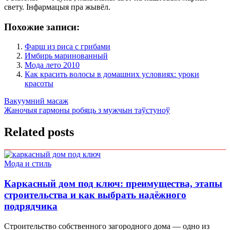
свету. Інфармацыя пра жывёл.
Похожие записи:
Фарш из риса с грибами
Имбирь маринованный
Мода лето 2010
Как красить волосы в домашних условиях: уроки
красоты
Навигация
Вакуумний масаж
Жаночыя гармоны робяць з мужчын таўстуноў
по
записям
Related posts
Мода и стиль
Каркасный дом под ключ: преимущества, этапы
строительства и как выбрать надёжного
подрядчика
Строительство собственного загородного дома — одно из