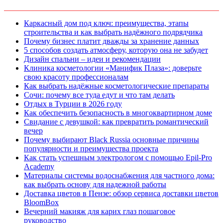
Каркасный дом под ключ: преимущества, этапы
строительства и как выбрать надёжного подрядчика
Почему бизнес платит дважды за хранение данных
5 способов создать атмосферу, которую она не забудет
Дизайн спальни – идеи и рекомендации
Клиника косметологии «Манифик Плаза»: доверьте
свою красоту профессионалам
Как выбрать надёжные косметологические препараты
Сочи: почему все туда едут и что там делать
Отдых в Турции в 2026 году
Как обеспечить безопасность в многоквартирном доме
Свидание с девушкой: как превратить романтический
вечер
Почему выбирают Black Russia основные причины
популярности и преимущества проекта
Как стать успешным электрологом с помощью Epil-Pro
Academy
Материалы системы водоснабжения для частного дома:
как выбрать основу для надежной работы
Доставка цветов в Пензе: обзор сервиса доставки цветов
BloomBox
Вечерний макияж для карих глаз пошаговое
руководство