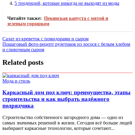
5 тенденций, которые никогда не выходят из моды
Читайте также:
Пекинская капуста с мятой и
зеленым горошком
Навигация
Салат из креветок с помидорами и сыром
Пошаговый фото-рецепт рулетиков из лосося с белым хлебом
по
и сливочным сыром
записям
Related posts
Мода и стиль
Каркасный дом под ключ: преимущества, этапы
строительства и как выбрать надёжного
подрядчика
Строительство собственного загородного дома — одно из
самых значимых решений в жизни. Сегодня всё больше людей
выбирают каркасные технологии, которые сочетают...