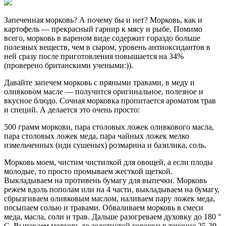
Запеченная морковь? А почему бы и нет? Морковь, как и
картофель — прекрасный гарнир к мясу и рыбе. Помимо
всего, морковь в вареном виде содержит гораздо больше
полезных веществ, чем в сыром, уровень антиоксидантов в
ней сразу после приготовления повышается на 34%
(проверено британскими учеными:)).
Давайте запечем морковь с пряными травами, в меду и
оливковом масле — получится оригинальное, полезное и
вкусное блюдо. Сочная морковка пропитается ароматом трав
и специй. А делается это очень просто:
500 грамм моркови, пара столовых ложек оливкового масла,
пара столовых ложек меда, пара чайных ложек мелко
измельченных (иди сушеных) розмарина и базилика, соль.
Морковь моем, чистим чистилкой для овощей, а если плоды
молодые, то просто промываем жесткой щеткой.
Выкладываем на противень бумагу для выпечки. Морковь
режем вдоль пополам или на 4 части, выкладываем на бумагу,
сбрызгиваем оливковым маслом, наливаем пару ложек меда,
посыпаем солью и травами. Обваливаем морковь в смеси
меда, масла, соли и трав. Дальше разогреваем духовку до 180 °
С. Выпекаем морковь до золотистой корочки в течение 25-30