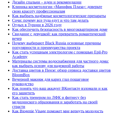
Дизайн спальни – идеи и рекомендации
Клиника косметологии «Манифик Плаза»: доверьте
свою красоту профессионалам
Как выбрать надёжные косметологические препараты
Сочи: почему все туда едут и что там делать
Отдых в Турции в 2026 году
Как обеспечить безопасность в многоквартирном доме
Свидание с девушкой: как превратить романтический
вечер
Почему выбирают Black Russia основные причины
популярности и преимущества проекта
Как стать успешным электрологом с помощью Epil-Pro
Academy
Материалы системы водоснабжения для частного дома:
как выбрать основу для надежной работы
Доставка цветов в Пензе: обзор сервиса доставки цветов
BloomBox
Вечерний макияж для карих глаз пошаговое
руководство
Как понять что ваш аккаунт ВКонтакте взломали и как
его защитить
Как стать тренером по ЛФК и фитнесу без
медицинского образования и заработать на своей
страсти
Как Biogenie Visage поможет мне вернуть молодость