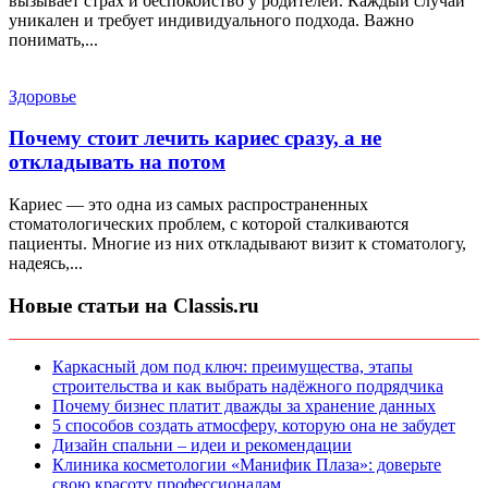
вызывает страх и беспокойство у родителей. Каждый случай
уникален и требует индивидуального подхода. Важно
понимать,...
Здоровье
Почему стоит лечить кариес сразу, а не
откладывать на потом
Кариес — это одна из самых распространенных
стоматологических проблем, с которой сталкиваются
пациенты. Многие из них откладывают визит к стоматологу,
надеясь,...
Новые статьи на Classis.ru
Каркасный дом под ключ: преимущества, этапы
строительства и как выбрать надёжного подрядчика
Почему бизнес платит дважды за хранение данных
5 способов создать атмосферу, которую она не забудет
Дизайн спальни – идеи и рекомендации
Клиника косметологии «Манифик Плаза»: доверьте
свою красоту профессионалам