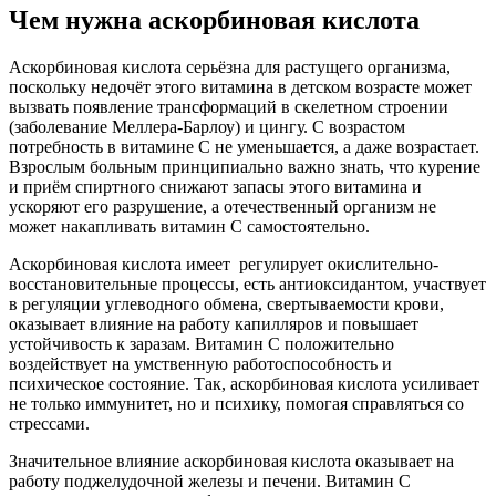
Чем нужна аскорбиновая кислота
Аскорбиновая кислота серьёзна для растущего организма,
поскольку недочёт этого витамина в детском возрасте может
вызвать появление трансформаций в скелетном строении
(заболевание Меллера-Барлоу) и цингу.
С возрастом
потребность в витамине С не уменьшается, а даже возрастает.
Взрослым больным принципиально важно знать, что курение
и приём спиртного снижают запасы этого витамина и
ускоряют его разрушение, а отечественный организм не
может накапливать витамин С самостоятельно.
Аскорбиновая кислота имеет регулирует окислительно-
восстановительные процессы, есть антиоксидантом, участвует
в регуляции углеводного обмена, свертываемости крови,
оказывает влияние на работу капилляров и повышает
устойчивость к заразам. Витамин С положительно
воздействует на умственную работоспособность и
психическое состояние. Так, аскорбиновая кислота усиливает
не только иммунитет, но и психику, помогая справляться со
стрессами.
Значительное влияние аскорбиновая кислота оказывает на
работу поджелудочной железы и печени. Витамин С