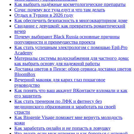
Как выбрать надёжные косметологические препараты
Сочи: почему все туда едут и что там делать
Отдых в Турции в 2026 году
Как обеспечить безопасность в многоквартирном доме
Свидание с девушкой: как превратить романтический
вечер
Почему выбирают Black Russia основные причины
популярности и преимущества проекта
Как стать успешным электрологом с помощью Epil-Pro
Academy
Материалы системы водоснабжения для частного дома:
как выбрать основу для надежной работы
Доставка цветов в Пензе: обзор сервиса доставки цветов
BloomBox
Вечерний макияж для карих глаз пошаговое
руководство
Как понять что ваш аккаунт ВКонтакте взломали и как
его защитить
Как стать тренером по ЛФК и фитнесу без
медицинского образования и заработать на своей
страсти
Как Biogenie Visage поможет мне вернуть молодость
кожи
Как заработать онлайн и не попасть в ловушку
Что делать если муж игроман и как бороться с игровой