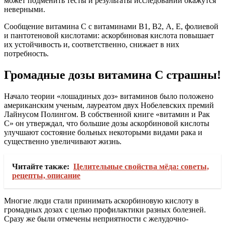
может подменить тесты и результаты исследований окажутся
неверными.
Сообщение витамина С с витаминами В1, В2, А, Е, фолиевой
и пантотеновой кислотами: аскорбиновая кислота повышает
их устойчивость и, соответственно, снижает в них
потребность.
Громадные дозы витамина С страшны!
Начало теории «лошадиных доз» витаминов было положено
американским ученым, лауреатом двух Нобелевских премий
Лайнусом Полингом. В собственной книге «витамин и Рак
С» он утверждал, что большие дозы аскорбиновой кислоты
улучшают состояние больных некоторыми видами рака и
существенно увеличивают жизнь.
Читайте также:
Целительные свойства мёда: советы,
рецепты, описание
Многие люди стали принимать аскорбиновую кислоту в
громадных дозах с целью профилактики разных болезней.
Сразу же были отмечены неприятности с желудочно-