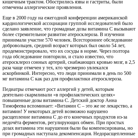
кишечным трактом. Обострились язвы и гастриты, были
отмечены аллергические проявления.
Еще в 2000 году на ежегодной конференции американской
кардиологической ассоциации группой исследователей было
сделано заявление, что громадные дозы витамина С вызывают
более стремительное развитие атеросклероза. В изучении
принимали участие 570 человек. Всестороннее обследование
добровольцев, средний возраст которых был около 54 лет,
продемонстрировало, что их сосуды в норме. Через полтора
года обследование повторили, и стало известно, что
атеросклероз сонных артерий, снабжающих кровью мозг, в 2,5
раза чаще отмечен у тех, кто чрезмерно увлекался
аскорбинкой. Интересно, что люди принимали в день по 500
мг витамина С как раз для профилактики атеросклероза.
Педиатры отмечают рост аллергий у детей, которым
деятельно скармливали «в профилактических целях»
повышенные дозы витамина С. Детский доктор Анна
Тимофеева вспоминает: «Витамин С – это же не лекарство, а
витамин!
У некоторых детей возможно нарушено
расщепление витамина С до его конечных продуктов из-за
недочёта ферментов, регулирующих обмен. При простых
дозах витамина эти нарушения были бы компенсированы, но
при громадных наступала декомпенсация. Недорасщепленные