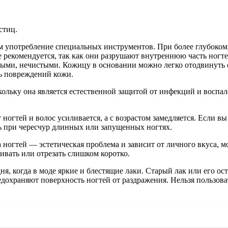
стиц.
 употребление специальных инструментов. При более глубоком
 рекомендуется, так как они разрушают внутреннюю часть ногтей
ерыми, нечистыми. Кожицу в основании можно легко отодвинуть
ть повреждений кожи.
ольку она является естественной защитой от инфекций и воспале
ногтей и волос усиливается, а с возрастом замедляется. Если вы
 при чересчур длинных или запущенных ногтях.
ногтей — эстетическая проблема и зависит от личного вкуса, м
ивать или отрезать слишком коротко.
ня, когда в моде яркие и блестящие лаки. Старый лак или его 
редохраняют поверхность ногтей от раздражения. Нельзя пользова