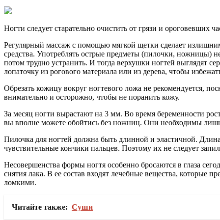
Ногти следует старательно очистить от грязи и ороговевших ча
Регулярный массаж с помощью мягкой щетки сделает излишним
средства. Употреблять острые предметы (пилочки, ножницы) не
потом трудно устранить. И тогда верхушки ногтей выглядят с
лопаточку из рогового материала или из дерева, чтобы избежа
Обрезать кожицу вокруг ногтевого ложа не рекомендуется, поск
внимательно и осторожно, чтобы не поранить кожу.
За месяц ногти вырастают на 3 мм. Во время беременности рост 
вы вполне можете обойтись без ножниц. Они необходимы лишь
Пилочка для ногтей должна быть длинной и эластичной. Длина 
чувствительные кончики пальцев. Поэтому их не следует запил
Несовершенства формы ногтя особенно бросаются в глаза сегод
снятия лака. В ее состав входят лечебные вещества, которые п
ломкими.
Читайте также:
Суши