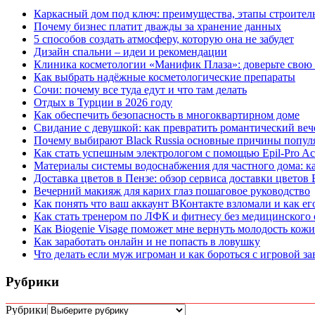
Каркасный дом под ключ: преимущества, этапы строитель
Почему бизнес платит дважды за хранение данных
5 способов создать атмосферу, которую она не забудет
Дизайн спальни – идеи и рекомендации
Клиника косметологии «Манифик Плаза»: доверьте свою
Как выбрать надёжные косметологические препараты
Сочи: почему все туда едут и что там делать
Отдых в Турции в 2026 году
Как обеспечить безопасность в многоквартирном доме
Свидание с девушкой: как превратить романтический веч
Почему выбирают Black Russia основные причины попул
Как стать успешным электрологом с помощью Epil-Pro A
Материалы системы водоснабжения для частного дома: к
Доставка цветов в Пензе: обзор сервиса доставки цветов
Вечерний макияж для карих глаз пошаговое руководство
Как понять что ваш аккаунт ВКонтакте взломали и как ег
Как стать тренером по ЛФК и фитнесу без медицинского о
Как Biogenie Visage поможет мне вернуть молодость кожи
Как заработать онлайн и не попасть в ловушку
Что делать если муж игроман и как бороться с игровой з
Рубрики
Рубрики