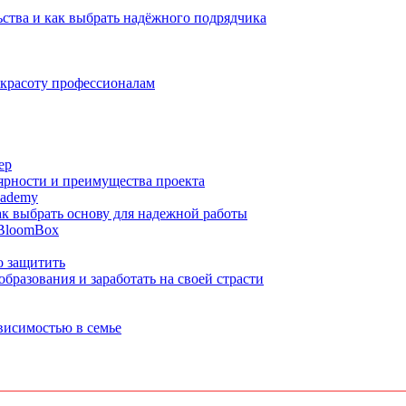
ства и как выбрать надёжного подрядчика
 красоту профессионалам
ер
ярности и преимущества проекта
cademy
ак выбрать основу для надежной работы
 BloomBox
о защитить
бразования и заработать на своей страсти
ависимостью в семье