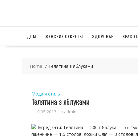
Skip
to
content
ДОМ
ЖЕНСКИЕ СЕКРЕТЫ
ЗДОРОВЬЕ
КРАСОТ
Home
Телятина з яблуками
Мода и стиль
Телятина з яблуками
10.05.2013
admin
Інгредієнти: Телятина — 500 г Яблука — 5 шту
пшеничне — 1,5 столові ложки Олія — ​​3 столові