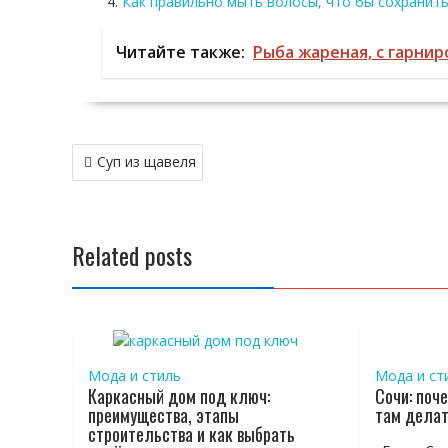
Как правильно мыть волосы, что бы сохранить
Читайте также:
Рыба жареная, с гарни
Навигация
Суп из щавеля
по
записям
Related posts
Мода и стиль
Мода и ст
Каркасный дом под ключ:
Сочи: поче
преимущества, этапы
там дела
строительства и как выбрать