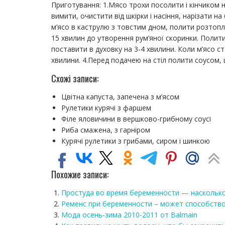
Приготування: 1.Мясо трохи посолити і кінчиком
вимити, очистити від шкірки і насіння, нарізати н
м’ясо в каструлю з товстим дном, полити розтопл
15 хвилин до утворення рум’яної скоринки. Полит
поставити в духовку на 3-4 хвилини. Коли м’ясо ст
хвилини. 4.Перед подачею на стіл полити соусом,
Схожі записи:
Цвітна капуста, запечена з м’ясом
Рулетики курячі з фаршем
Філе яловичини в вершково-грибному соусі
Риба смажена, з гарніром
Курячі рулетики з грибами, сиром і шинкою
Похожие записи:
Простуда во время беременности — насколько
Ременс при беременности – может способство
Мода осень-зима 2010-2011 от Balmain