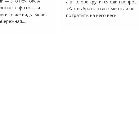
и — это нечто!». А
а в голове крутится один вопрос:
рываете фото — и
«Как выбрать отдых мечты и не
и и те же виды: море,
потратить на него весь...
бережная....