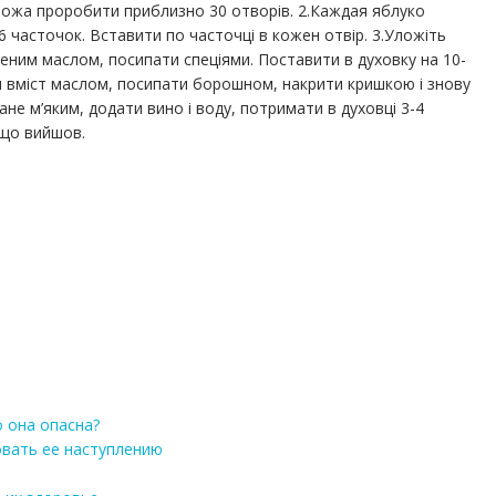
 ножа проробити приблизно 30 отворів. 2.Каждая яблуко
а 6 часточок. Вставити по часточці в кожен отвір. 3.Уложіть
еним маслом, посипати спеціями. Поставити в духовку на 10-
и вміст маслом, посипати борошном, накрити кришкою і знову
ане м’яким, додати вино і воду, потримати в духовці 3-4
 що вийшов.
 она опасна?
вать ее наступлению