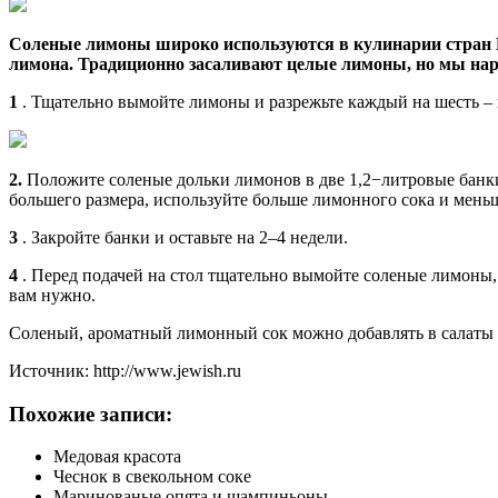
Соленые лимоны широко используются в кулинарии стран Б
лимона. Традиционно засаливают целые лимоны, но мы нар
1
. Тщательно вымойте лимоны и разрежьте каждый на шесть – 
2.
Положите соленые дольки лимонов в две 1,2−литровые банки. 
большего размера, используйте больше лимонного сока и мень
3
. Закройте банки и оставьте на 2–4 недели.
4
. Перед подачей на стол тщательно вымойте соленые лимоны,
вам нужно.
Соленый, ароматный лимонный сок можно добавлять в салаты и 
Источник: http://www.jewish.ru
Похожие записи:
Медовая красота
Чеснок в свекольном соке
Маринованые опята и шампиньоны