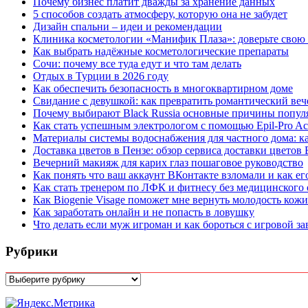
Почему бизнес платит дважды за хранение данных
5 способов создать атмосферу, которую она не забудет
Дизайн спальни – идеи и рекомендации
Клиника косметологии «Манифик Плаза»: доверьте свою
Как выбрать надёжные косметологические препараты
Сочи: почему все туда едут и что там делать
Отдых в Турции в 2026 году
Как обеспечить безопасность в многоквартирном доме
Свидание с девушкой: как превратить романтический веч
Почему выбирают Black Russia основные причины попул
Как стать успешным электрологом с помощью Epil-Pro A
Материалы системы водоснабжения для частного дома: к
Доставка цветов в Пензе: обзор сервиса доставки цветов
Вечерний макияж для карих глаз пошаговое руководство
Как понять что ваш аккаунт ВКонтакте взломали и как ег
Как стать тренером по ЛФК и фитнесу без медицинского о
Как Biogenie Visage поможет мне вернуть молодость кожи
Как заработать онлайн и не попасть в ловушку
Что делать если муж игроман и как бороться с игровой з
Рубрики
Рубрики