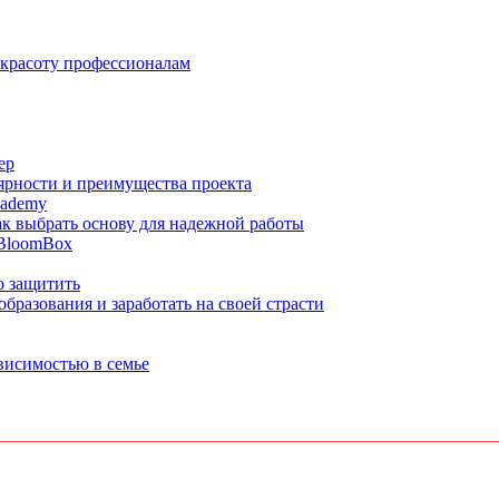
 красоту профессионалам
ер
ярности и преимущества проекта
cademy
ак выбрать основу для надежной работы
 BloomBox
о защитить
бразования и заработать на своей страсти
ависимостью в семье