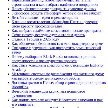
Каркасный дом под ключ: преимущества, этапы
строительства и как выбрать надёжного подрядчика
Почему бизнес платит дважды за хранение данных
5 способов создать атмосферу, которую она не забудет
Дизайн спальни – идеи и рекомендации
Клиника косметологии «Манифик Плаза»: доверьте
свою красоту профессионалам
Как выбрать надёжные косметологические препараты
Сочи: почему все туда едут и что там делать
Отдых в Турции в 2026 году
Как обеспечить безопасность в многоквартирном доме
Свидание с девушкой: как превратить романтический
вечер
Почему выбирают Black Russia основные причины
популярности и преимущества проекта
Как стать успешным электрологом с помощью Epil-Pro
Academy
Материалы системы водоснабжения для частного дома:
как выбрать основу для надежной работы
Доставка цветов в Пензе: обзор сервиса доставки цветов
BloomBox
Вечерний макияж для карих глаз пошаговое
руководство
Как понять что ваш аккаунт ВКонтакте взломали и как
его защитить