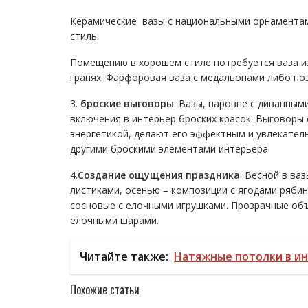
Керамические вазы с национальными орнаментам
стиль.
Помещению в хорошем стиле потребуется ваза из
гранях. Фарфоровая ваза с медальонами либо по
3.
броские выговоры
. Вазы, наровне с диванны
включения в интерьер броских красок.
Выговоры с
энергетикой, делают его эффектным и увлекател
другими броскими элементами интерьера.
4.
Создание ощущения праздника
. Весной в ва
листиками, осенью – композиции с ягодами ряби
сосновые с елочными игрушками. Прозрачные об
елочными шарами.
Читайте также:
Натяжные потолки в и
Похожие статьи