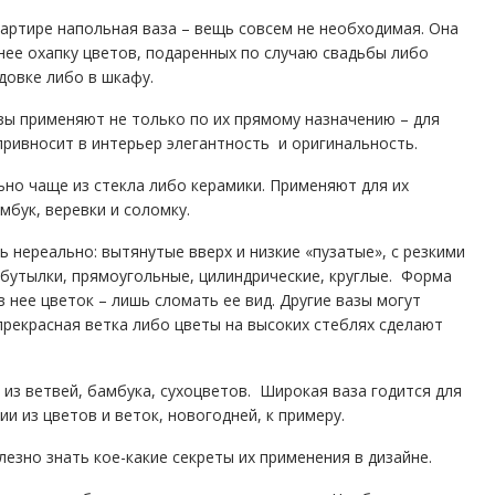
артире напольная ваза – вещь совсем не необходимая. Она
нее охапку цветов, подаренных по случаю свадьбы либо
довке либо в шкафу.
ы применяют не только по их прямому назначению – для
привносит в интерьер элегантность и оригинальность.
ьно чаще из стекла либо керамики. Применяют для их
мбук, веревки и соломку.
нереально: вытянутые вверх и низкие «пузатые», с резкими
 бутылки, прямоугольные, цилиндрические, круглые. Форма
 нее цветок – лишь сломать ее вид.
Другие вазы могут
прекрасная ветка либо цветы на высоких стеблях сделают
 из ветвей, бамбука, сухоцветов. Широкая ваза годится для
и из цветов и веток, новогодней, к примеру.
лезно знать кое-какие секреты их применения в дизайне.