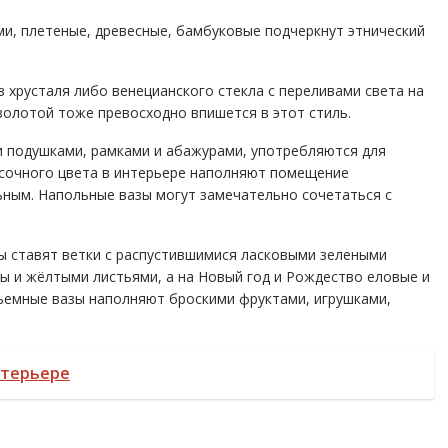
и, плетеные, древесные, бамбуковые подчеркнут этнический
 хрусталя либо венецианского стекла с переливами света на
золотой тоже превосходно впишется в этот стиль.
ми подушками, рамками и абажурами, употребляются для
очного цвета в интерьере наполняют помещение
ьным. Напольные вазы могут замечательно сочетаться с
зы ставят ветки с распустившимися ласковыми зелеными
ны и жёлтыми листьями, а на Новый год и Рождество еловые и
ъемные вазы наполняют броскими фруктами, игрушками,
нтерьере