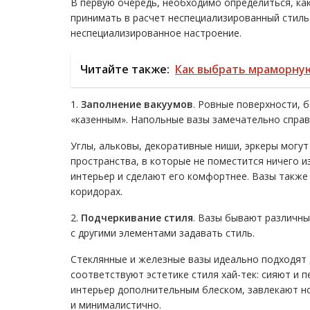
В первую очередь, необходимо определиться, ка
принимать в расчет неспециализированный стиль
неспециализированное настроение.
Читайте также:
Как выбрать мраморну
1.
Заполнение вакуумов
. Ровные поверхности,
«казенным». Напольные вазы замечательно справ
Углы, альковы, декоративные ниши, эркеры могу
пространства, в которые не поместится ничего 
интерьер и сделают его комфортнее. Вазы также 
коридорах.
2.
Подчеркивание стиля
. Вазы бывают различны
с другими элементами задавать стиль.
Стеклянные и железные вазы идеально подходят 
соответствуют эстетике стиля хай-тек: сияют и 
интерьер дополнительным блеском, завлекают но
и минималистично.