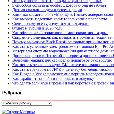
Почему бизнес платит дважды за хранение данных
5 способов создать атмосферу, которую она не забудет
Дизайн спальни – идеи и рекомендации
Клиника косметологии «Манифик Плаза»: доверьте свою
Как выбрать надёжные косметологические препараты
Сочи: почему все туда едут и что там делать
Отдых в Турции в 2026 году
Как обеспечить безопасность в многоквартирном доме
Свидание с девушкой: как превратить романтический веч
Почему выбирают Black Russia основные причины попул
Как стать успешным электрологом с помощью Epil-Pro A
Материалы системы водоснабжения для частного дома: к
Доставка цветов в Пензе: обзор сервиса доставки цветов
Вечерний макияж для карих глаз пошаговое руководство
Как понять что ваш аккаунт ВКонтакте взломали и как ег
Как стать тренером по ЛФК и фитнесу без медицинского о
Как Biogenie Visage поможет мне вернуть молодость кожи
Как заработать онлайн и не попасть в ловушку
Что делать если муж игроман и как бороться с игровой з
Рубрики
Рубрики