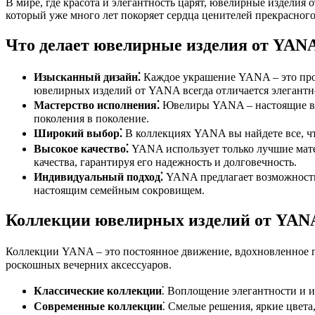
В мире, где красота и элегантность царят, ювелирные изделия
который уже много лет покоряет сердца ценителей прекрасно
Что делает ювелирные изделия от YAN
Изысканный дизайн⁚
Каждое украшение YANA – это прои
ювелирных изделий от YANA всегда отличается элегант
Мастерство исполнения⁚
Ювелиры YANA – настоящие вир
поколения в поколение.
Широкий выбор⁚
В коллекциях YANA вы найдете все, чт
Высокое качество⁚
YANA использует только лучшие матер
качества, гарантируя его надежность и долговечность.
Индивидуальный подход⁚
YANA предлагает возможность 
настоящим семейным сокровищем.
Коллекции ювелирных изделий от YAN
Коллекции YANA – это постоянное движение, вдохновленное п
роскошных вечерних аксессуаров.
Классические коллекции
⁚ Воплощение элегантности и и
Современные коллекции
⁚ Смелые решения, яркие цвета