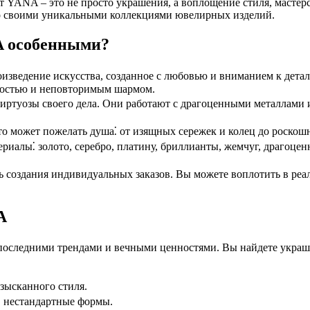
 от YANA – это не просто украшения, а воплощение стиля, маст
го своими уникальными коллекциями ювелирных изделий.
A особенными?
зведение искусства, созданное с любовью и вниманием к детал
ностью и неповторимым шармом.
туозы своего дела. Они работают с драгоценными металлами и 
о может пожелать душа⁚ от изящных сережек и колец до роскошн
иалы⁚ золото, серебро, платину, бриллианты, жемчуг, драгоце
создания индивидуальных заказов. Вы можете воплотить в реал
A
оследними трендами и вечными ценностями. Вы найдете украше
зысканного стиля.
, нестандартные формы.