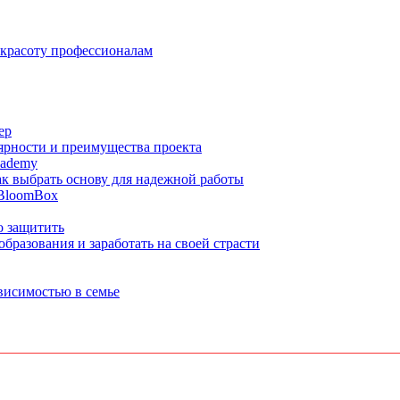
 красоту профессионалам
ер
ярности и преимущества проекта
cademy
ак выбрать основу для надежной работы
 BloomBox
о защитить
бразования и заработать на своей страсти
ависимостью в семье