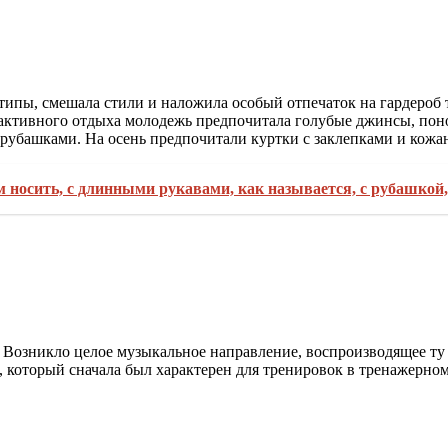
отипы, смешала стили и наложила особый отпечаток на гардероб
 активного отдыха молодежь предпочитала голубые джинсы, пон
убашками. На осень предпочитали куртки с заклепками и кожан
ем носить, с длинными рукавами, как называется, с рубашкой
». Возникло целое музыкальное направление, воспроизводящее т
 который сначала был характерен для тренировок в тренажерном 