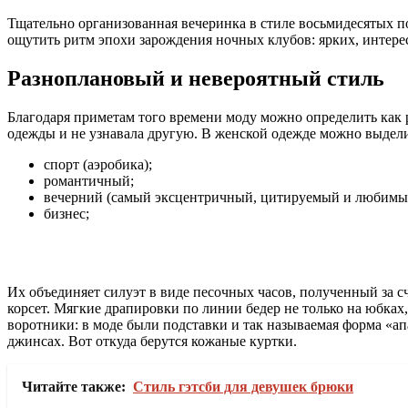
Тщательно организованная вечеринка в стиле восьмидесятых по
ощутить ритм эпохи зарождения ночных клубов: ярких, интер
Разноплановый и невероятный стиль
Благодаря приметам того времени моду можно определить как 
одежды и не узнавала другую. В женской одежде можно выдел
спорт (аэробика);
романтичный;
вечерний (самый эксцентричный, цитируемый и любимы
бизнес;
Их объединяет силуэт в виде песочных часов, полученный за 
корсет. Мягкие драпировки по линии бедер не только на юбк
воротники: в моде были подставки и так называемая форма «ап
джинсах. Вот откуда берутся кожаные куртки.
Читайте также:
Стиль гэтсби для девушек брюки