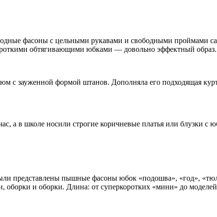
вободные фасоны с цельными рукавами и свободными проймами 
 короткими обтягивающими юбками — довольно эффектный образ.
стюм с зауженной формой штанов. Дополняла его подходящая ку
час, а в школе носили строгие коричневые платья или блузки с 
ыли представлены пышные фасоны юбок «подошва», «год», «тюл
 оборки и оборки. Длина: от суперкоротких «мини» до моделей 