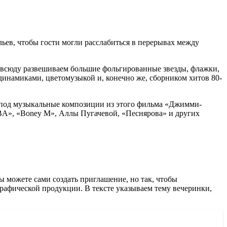
льев, чтобы гости могли расслабиться в перерывах между
повсюду развешиваем большие фольгированные звезды, флажки,
инамиками, цветомузыкой и, конечно же, сборником хитов 80-
а под музыкальные композиции из этого фильма «Джимми-
BA», «Boney M», Аллы Пугачевой, «Песнярова» и других
 можете сами создать приглашение, но так, чтобы
графической продукции. В тексте указываем тему вечеринки,