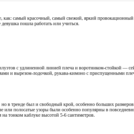
, как: самый красочный, самый свежий, яркий провокационный м
е девушка пошла работать или учиться.
илуэтов с удлиненной линией плеча и воротником-стойкой — се
ймами и вырезом-лодочкой, рукава-кимоно с приспущенными пле
но в тренде был и свободный крой, особенно больших размеров
ые или полосатые узоры были особенно популярны в повседневн
м на тонком каблуке высотой 5-6 сантиметров.