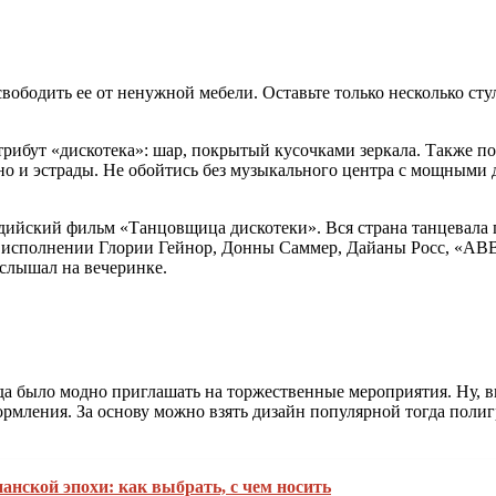
ободить ее от ненужной мебели. Оставьте только несколько сту
трибут «дискотека»: шар, покрытый кусочками зеркала. Также 
 и эстрады. Не обойтись без музыкального центра с мощными д
индийский фильм «Танцовщица дискотеки». Вся страна танцевал
в исполнении Глории Гейнор, Донны Саммер, Дайаны Росс, «AB
 слышал на вечеринке.
 было модно приглашать на торжественные мероприятия. Ну, вы
ормления. За основу можно взять дизайн популярной тогда поли
анской эпохи: как выбрать, с чем носить