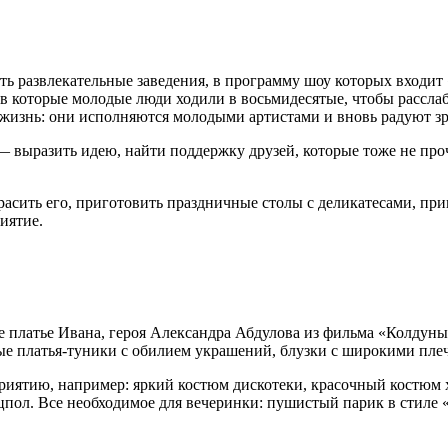
ить развлекательные заведения, в программу шоу которых входит
, в которые молодые люди ходили в восьмидесятые, чтобы расслаб
 жизнь: они исполняются молодыми артистами и вновь радуют зр
 — выразить идею, найти поддержку друзей, которые тоже не проч
сить его, приготовить праздничные столы с деликатесами, приг
иятие.
е платье Ивана, героя Александра Абдулова из фильма «Колдуны
ые платья-туники с обилием украшений, блузки с широкими пле
риятию, например: яркий костюм дискотеки, красочный костюм
анцпол. Все необходимое для вечеринки: пушистый парик в стиле 