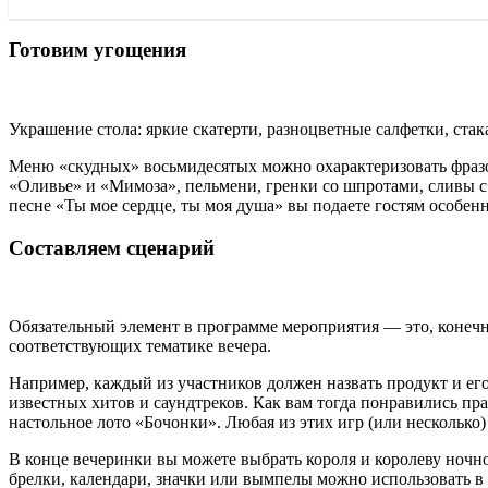
Готовим угощения
Украшение стола: яркие скатерти, разноцветные салфетки, стак
Меню «скудных» восьмидесятых можно охарактеризовать фразой
«Оливье» и «Мимоза», пельмени, гренки со шпротами, сливы 
песне «Ты мое сердце, ты моя душа» вы подаете гостям особен
Составляем сценарий
Обязательный элемент в программе мероприятия — это, конечно
соответствующих тематике вечера.
Например, каждый из участников должен назвать продукт и его
известных хитов и саундтреков. Как вам тогда понравились пр
настольное лото «Бочонки». Любая из этих игр (или несколько
В конце вечеринки вы можете выбрать короля и королеву ночн
брелки, календари, значки или вымпелы можно использовать в 