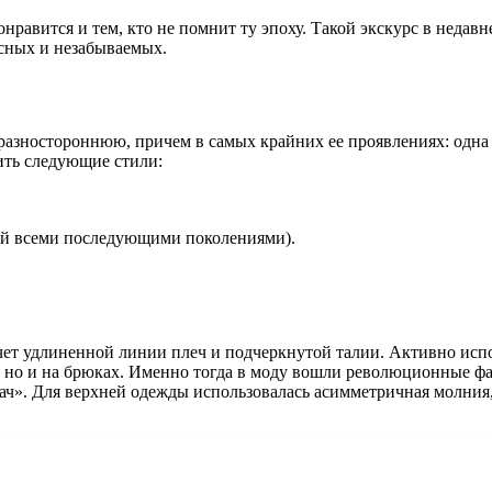
нравится и тем, кто не помнит ту эпоху. Такой экскурс в неда
есных и незабываемых.
разностороннюю, причем в самых крайних ее проявлениях: одна 
ить следующие стили:
й всеми последующими поколениями).
счет удлиненной линии плеч и подчеркнутой талии. Активно исп
ах, но и на брюках. Именно тогда в моду вошли революционные
ач». Для верхней одежды использовалась асимметричная молния,