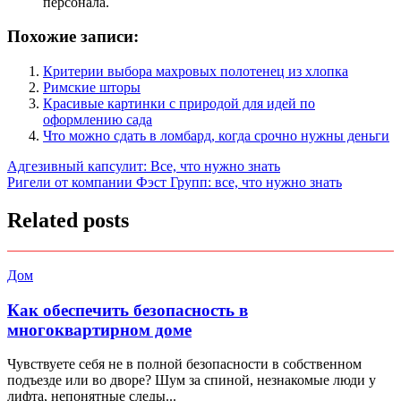
персонала.
Похожие записи:
Критерии выбора махровых полотенец из хлопка
Римские шторы
Красивые картинки с природой для идей по
оформлению сада
Что можно сдать в ломбард, когда срочно нужны деньги
Навигация
Адгезивный капсулит: Все, что нужно знать
Ригели от компании Фэст Групп: все, что нужно знать
по
записям
Related posts
Дом
Как обеспечить безопасность в
многоквартирном доме
Чувствуете себя не в полной безопасности в собственном
подъезде или во дворе? Шум за спиной, незнакомые люди у
лифта, непонятные следы...