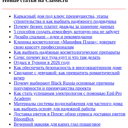
Новые статьи на Classis.ru
Каркасный дом под ключ: преимущества, этапы
строительства и как выбрать надёжного подрядчика
Почему бизнес платит дважды за хранение данных
5 способов создать атмосферу, которую она не забудет
Дизайн спальни – идеи и рекомендации
Клиника косметологии «Манифик Плаза»: доверьте
свою красоту профессионалам
Как выбрать надёжные косметологические препараты
Сочи: почему все туда едут и что там делать
Отдых в Турции в 2026 году
Как обеспечить безопасность в многоквартирном доме
Свидание с девушкой: как превратить романтический
вечер
Почему выбирают Black Russia основные причины
популярности и преимущества проекта
Как стать успешным электрологом с помощью Epil-Pro
Academy
Материалы системы водоснабжения для частного дома:
как выбрать основу для надежной работы
Доставка цветов в Пензе: обзор сервиса доставки цветов
BloomBox
Вечерний макияж для карих глаз пошаговое