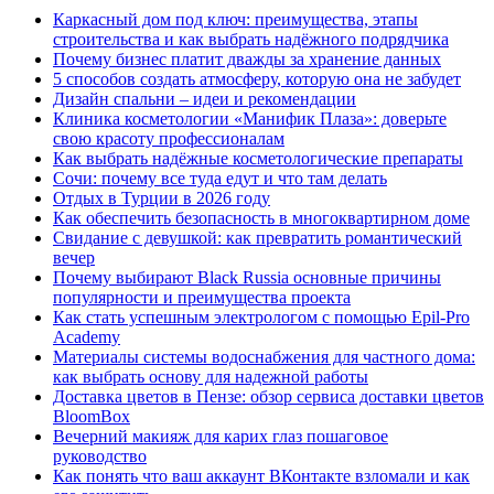
Каркасный дом под ключ: преимущества, этапы
строительства и как выбрать надёжного подрядчика
Почему бизнес платит дважды за хранение данных
5 способов создать атмосферу, которую она не забудет
Дизайн спальни – идеи и рекомендации
Клиника косметологии «Манифик Плаза»: доверьте
свою красоту профессионалам
Как выбрать надёжные косметологические препараты
Сочи: почему все туда едут и что там делать
Отдых в Турции в 2026 году
Как обеспечить безопасность в многоквартирном доме
Свидание с девушкой: как превратить романтический
вечер
Почему выбирают Black Russia основные причины
популярности и преимущества проекта
Как стать успешным электрологом с помощью Epil-Pro
Academy
Материалы системы водоснабжения для частного дома:
как выбрать основу для надежной работы
Доставка цветов в Пензе: обзор сервиса доставки цветов
BloomBox
Вечерний макияж для карих глаз пошаговое
руководство
Как понять что ваш аккаунт ВКонтакте взломали и как