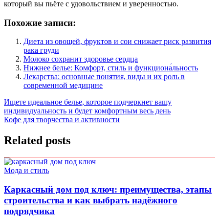
который вы пьёте с удовольствием и уверенностью.
Похожие записи:
Диета из овощей, фруктов и сои снижает риск развития
рака груди
Молоко сохранит здоровье сердца
Нижнее белье: Комфорт, стиль и функциона́льность
Лекарства: основные понятия, виды и их роль в
современной медицине
Навигация
Ищете идеальное белье, которое подчеркнет вашу
индивидуальность и будет комфортным весь день
по
Кофе для творчества и активности
записям
Related posts
Мода и стиль
Каркасный дом под ключ: преимущества, этапы
строительства и как выбрать надёжного
подрядчика