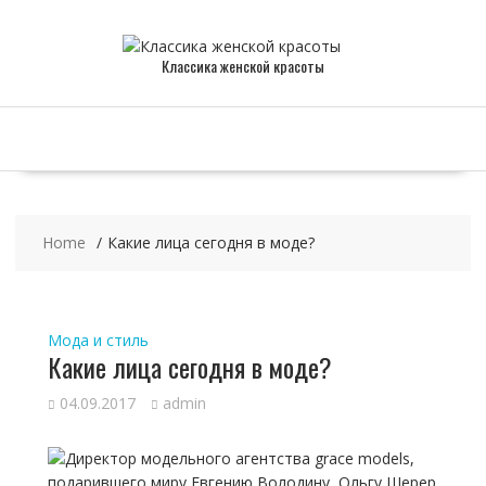
Skip
to
content
Классика женской красоты
Home
Какие лица сегодня в моде?
Мода и стиль
Какие лица сегодня в моде?
04.09.2017
admin
Директор модельного агентства grace models,
подарившего миру Евгению Володину, Ольгу Шерер