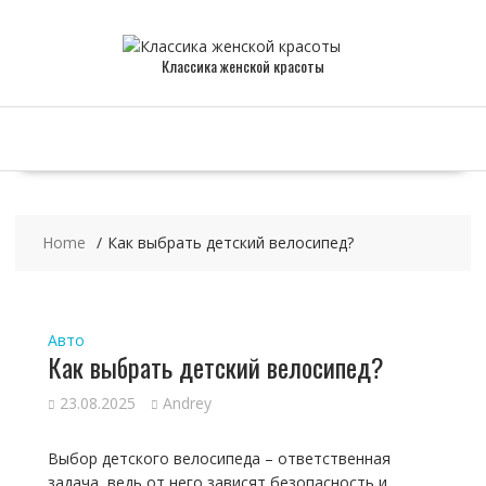
Skip
to
content
Классика женской красоты
Home
Как выбрать детский велосипед?
Авто
Как выбрать детский велосипед?
23.08.2025
Andrey
Выбор детского велосипеда – ответственная
задача, ведь от него зависят безопасность и