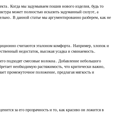
екта․ Когда мы задумываем пошив нового изделия‚ будь то
актура может полностью исказить задуманный силуэт‚ а
тельно․ В данной статье мы аргументированно разберем‚ как не
радиционно считаются эталоном комфорта․ Например‚ хлопок и
ественный недостаток, высокая усадка и сминаемость․
всего подходят смесовые волокна․ Добавление небольшого
обретает необходимую растяжимость‚ что критически важно‚
мает промежуточное положение‚ предлагая мягкость и
ится за его прозрачность и то‚ как красиво он ложится в