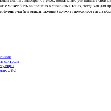
ный анализ․ Выбирая оттенок‚ обязательно учитывайте свой цв
тье может быть выполнено в спокойных тонах‚ тогда как для пр
ая фурнитура (пуговицы‚ молнии) должна гармонировать с выбр
зличия
ть контроль
егуляция
ервис ЭКО