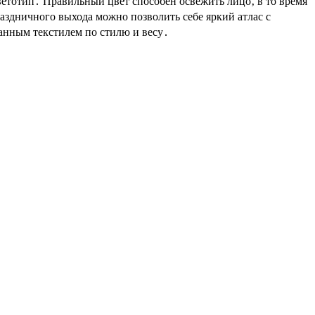
етотип․ Правильный цвет способен освежить лицо‚ в то время
аздничного выхода можно позволить себе яркий атлас с
анным текстилем по стилю и весу․