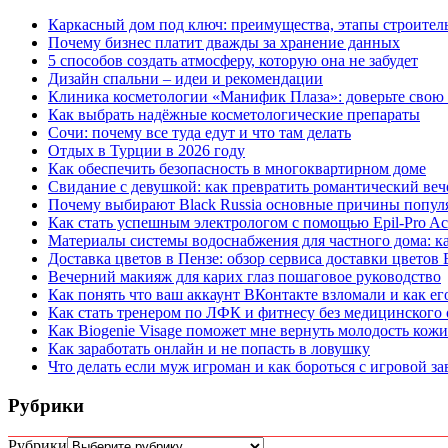
Каркасный дом под ключ: преимущества, этапы строитель
Почему бизнес платит дважды за хранение данных
5 способов создать атмосферу, которую она не забудет
Дизайн спальни – идеи и рекомендации
Клиника косметологии «Манифик Плаза»: доверьте свою
Как выбрать надёжные косметологические препараты
Сочи: почему все туда едут и что там делать
Отдых в Турции в 2026 году
Как обеспечить безопасность в многоквартирном доме
Свидание с девушкой: как превратить романтический веч
Почему выбирают Black Russia основные причины попул
Как стать успешным электрологом с помощью Epil-Pro A
Материалы системы водоснабжения для частного дома: к
Доставка цветов в Пензе: обзор сервиса доставки цветов
Вечерний макияж для карих глаз пошаговое руководство
Как понять что ваш аккаунт ВКонтакте взломали и как ег
Как стать тренером по ЛФК и фитнесу без медицинского о
Как Biogenie Visage поможет мне вернуть молодость кожи
Как заработать онлайн и не попасть в ловушку
Что делать если муж игроман и как бороться с игровой з
Рубрики
Рубрики