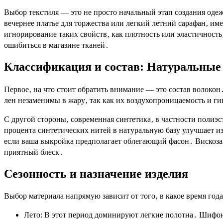
Выбор текстиля — это не просто начальный этап создания оде
вечернее платье для торжества или легкий летний сарафан‚ и
игнорирование таких свойств‚ как плотность или эластичность‚
ошибиться в магазине тканей․
Классификация и состав: Натуральные
Первое‚ на что стоит обратить внимание — это состав волокон
лен незаменимы в жару‚ так как их воздухопроницаемость и г
С другой стороны‚ современная синтетика‚ в частности полиэ
процента синтетических нитей в натуральную базу улучшает из
если ваша выкройка предполагает облегающий фасон․ Вискоза‚
приятный блеск․
Сезонность и назначение изделия
Выбор материала напрямую зависит от того‚ в какое время год
Лето: В этот период доминируют легкие полотна․ Шифон‚