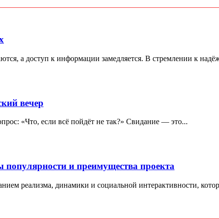
х
ются, а доступ к информации замедляется. В стремлении к надё
ский вечер
опрос: «Что, если всё пойдёт не так?» Свидание — это...
ы популярности и преимущества проекта
танием реализма, динамики и социальной интерактивности, котор