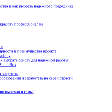
ства и как выбрать надёжного подрядчика
 красоту профессионалам
ер
ярности и преимущества проекта
cademy
ак выбрать основу для надежной работы
 BloomBox
о защитить
бразования и заработать на своей страсти
ависимостью в семье