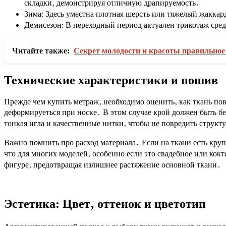
складки‚ демонстрируя отличную драпируемость․
Зима: Здесь уместна плотная шерсть или тяжелый жакка
Демисезон: В переходный период актуален трикотаж средн
Читайте также:
Секрет молодости и красоты правильное
Технические характеристики и пошив
Прежде чем купить метраж‚ необходимо оценить‚ как ткань пов
деформируеться при носке․ В этом случае крой должен быть б
тонкая игла и качественные нитки‚ чтобы не повредить струк
Важно помнить про расход материала․ Если на ткани есть кру
что для многих моделей‚ особенно если это свадебное или кок
фигуре‚ предотвращая излишнее растяжение основной ткани․
Эстетика: Цвет‚ оттенок и цветотип