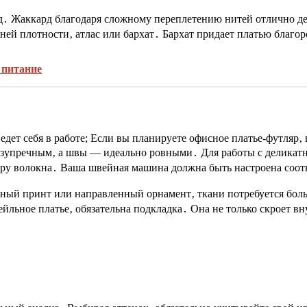
рд․ Жаккард благодаря сложному переплетению нитей отлично де
ей плотности‚ атлас или бархат․ Бархат придает платью благор
 питание
едет себя в работе; Если вы планируете офисное платье-футляр‚
езупречным‚ а швы — идеально ровными․ Для работы с деликатн
туру волокна․ Ваша швейная машина должна быть настроена соо
пный принт или направленный орнамент‚ ткани потребуется боль
тейльное платье‚ обязательна подкладка․ Она не только скроет 