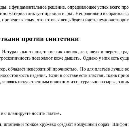
жды‚ а фундаментальное решение‚ определяющее успех всего про
менно материал диктует правила игры․ Неправильно выбранная ф
 приведет к тому‚ что готовая вещь будет сидеть неудовлетвори
 ткани против синтетики
․ Натуральные ткани‚ такие как хлопок‚ лен‚ шелк и шерсть‚ т
игроскопичность позволяют коже дышать․ Однако у них есть сущ
стер‚ обладает невероятной прочностью․ Но для платьев лучше 
носостойкость изделия․ Если в составе есть эластан‚ ткань при
 являясь искусственным волокном из натурального сырья‚ зани
а вы планируете носить платье․
 штапель и тонкое кружево создают воздушный образ․ Шифон цен