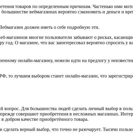
етения товаров по определенным причинам. Частенько ими моти
большинстве вебмагазинах вероятно сэкономить и деньги и вре
 Вебмагазин должен иметь о себе подробную эти.
 веб-магазинов многие пользователи забывают о рисках, касающ
пару год. О магазине, что вас заинтересовал вероятно спросить у 
ренному онлайн-магазину, нежели идти на предлогу у неизвестн
РФ, то лучшим выбором станет онлайн-магазин, что зарегистриро
.
вопрос. Для большинства людей сделать личный выбор в пользу 
 прежде совершают приобретения в несложных магазинах. Интерн
 в добром качестве приобретённого товара.
и сделать верный выбор, что точно не разочарует. Тысячи польз