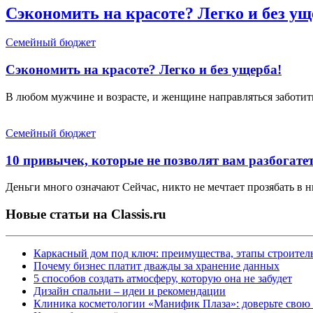
Сэкономить на красоте? Легко и без ущ
Семейный бюджет
Сэкономить на красоте? Легко и без ущерба!
В любом мужчине и возрасте, и женщине направляться заботить
Семейный бюджет
10 привычек, которые не позволят вам разбогате
Деньги много означают Сейчас, никто не мечтает прозябать в н
Новые статьи на Classis.ru
Каркасный дом под ключ: преимущества, этапы строитель
Почему бизнес платит дважды за хранение данных
5 способов создать атмосферу, которую она не забудет
Дизайн спальни – идеи и рекомендации
Клиника косметологии «Манифик Плаза»: доверьте свою