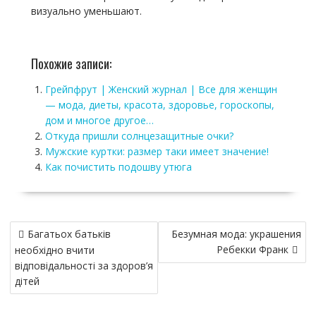
визуально уменьшают.
Похожие записи:
Грейпфрут | Женский журнал | Все для женщин
— мода, диеты, красота, здоровье, гороскопы,
дом и многое другое…
Откуда пришли солнцезащитные очки?
Мужские куртки: размер таки имеет значение!
Как почистить подошву утюга
Навигация
Багатьох батьків
Безумная мода: украшения
по
Ребекки Франк
необхідно вчити
записям
відповідальності за здоров’я
дітей